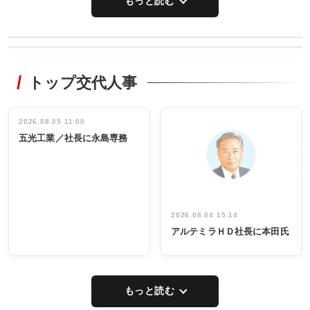
もっと読む
WORKING
RECYCLING
STYLE
トップ交代人事
タックトレー
非鉄業界で
ディング 創
働く／女性
立30周年記念
管理職編
祝う 業界関
インタビュ
2026.08.05 11:00
INTERVIEW
INTERVIEW
係者ら220人
ー／社内ア
五光工業／社長に永島専務
出席
イデア発掘
し形に
2026.08.04 15:14
アルテミラＨＤ社長に本田氏
もっと読む