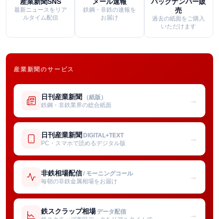
産業新聞SNS
メール速報
バックナンバー販
最新ニュースをリア
鉄鋼・非鉄の速報を
売
ルタイム配信
お届け
過去の紙面をご購入
いただけます
産業新聞のサービス
日刊産業新聞
（紙版）
→
鉄鋼・非鉄業界の総合紙面
日刊産業新聞
DIGITAL+TEXT
→
PC・スマホで読めるデジタル版
非鉄相場配信
/ モーニングコール
→
毎朝の非鉄金属相場をお届け
鉄スクラップ相場
データ配信
→