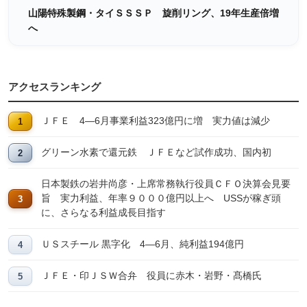
山陽特殊製鋼・タイＳＳＳＰ 旋削リング、19年生産倍増
へ
アクセスランキング
ＪＦＥ 4―6月事業利益323億円に増 実力値は減少
グリーン水素で還元鉄 ＪＦＥなど試作成功、国内初
日本製鉄の岩井尚彦・上席常務執行役員ＣＦＯ決算会見要
旨 実力利益、年率９０００億円以上へ USSが稼ぎ頭
に、さらなる利益成長目指す
ＵＳスチール 黒字化 4―6月、純利益194億円
ＪＦＥ・印ＪＳＷ合弁 役員に赤木・岩野・髙橋氏