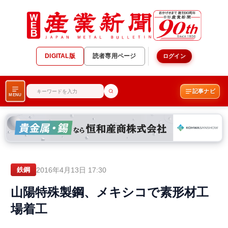
DIGITAL版
読者専用ページ
ログイン
記事ナビ
MENU
2016年4月13日 17:30
鉄鋼
山陽特殊製鋼、メキシコで素形材工
場着工