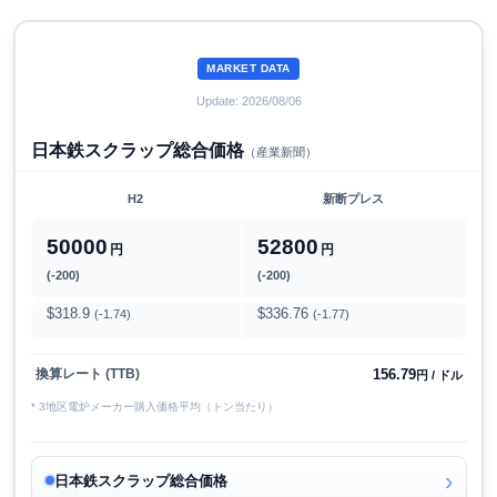
MARKET DATA
Update: 2026/08/06
日本鉄スクラップ総合価格
（産業新聞）
H2
新断プレス
50000
52800
円
円
(-200)
(-200)
$318.9
$336.76
(-1.74)
(-1.77)
156.79
換算レート (TTB)
円 / ドル
* 3地区電炉メーカー購入価格平均（トン当たり）
日本鉄スクラップ総合価格