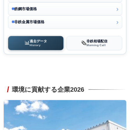
鉄鋼市場価格
非鉄金属市場価格
過去データ
非鉄相場配信
📊
🗞️
History
Morning Call
環境に貢献する企業2026