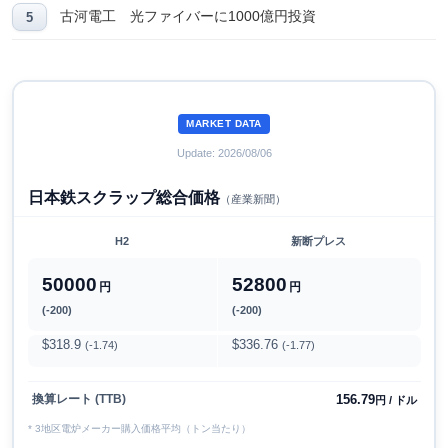
古河電工 光ファイバーに1000億円投資
MARKET DATA
Update: 2026/08/06
日本鉄スクラップ総合価格
（産業新聞）
H2
新断プレス
50000
52800
円
円
(-200)
(-200)
$318.9
$336.76
(-1.74)
(-1.77)
156.79
換算レート (TTB)
円 / ドル
* 3地区電炉メーカー購入価格平均（トン当たり）