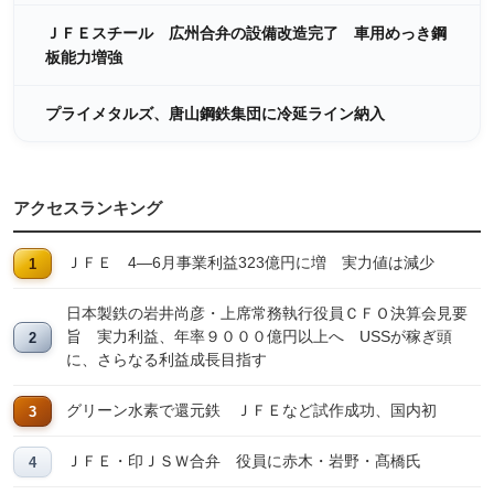
ＪＦＥスチール 広州合弁の設備改造完了 車用めっき鋼
板能力増強
プライメタルズ、唐山鋼鉄集団に冷延ライン納入
アクセスランキング
ＪＦＥ 4―6月事業利益323億円に増 実力値は減少
日本製鉄の岩井尚彦・上席常務執行役員ＣＦＯ決算会見要
旨 実力利益、年率９０００億円以上へ USSが稼ぎ頭
に、さらなる利益成長目指す
グリーン水素で還元鉄 ＪＦＥなど試作成功、国内初
ＪＦＥ・印ＪＳＷ合弁 役員に赤木・岩野・髙橋氏