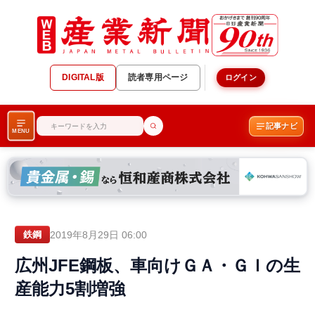
DIGITAL版
読者専用ページ
ログイン
記事ナビ
MENU
2019年8月29日 06:00
鉄鋼
広州JFE鋼板、車向けＧＡ・ＧＩの生
産能力5割増強