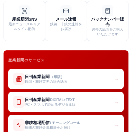
産業新聞SNS
メール速報
バックナンバー販
最新ニュースをリア
鉄鋼・非鉄の速報を
売
ルタイム配信
お届け
過去の紙面をご購入
いただけます
産業新聞のサービス
日刊産業新聞
（紙版）
→
鉄鋼・非鉄業界の総合紙面
日刊産業新聞
DIGITAL+TEXT
→
PC・スマホで読めるデジタル版
非鉄相場配信
/ モーニングコール
→
毎朝の非鉄金属相場をお届け