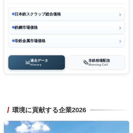
日本鉄スクラップ総合価格
鉄鋼市場価格
非鉄金属市場価格
過去データ
非鉄相場配信
📊
🗞️
History
Morning Call
環境に貢献する企業2026