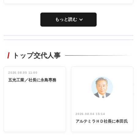
もっと読む
WORKING
RECYCLING
STYLE
トップ交代人事
タックトレー
非鉄業界で
ディング 創
働く／女性
立30周年記念
管理職編
祝う 業界関
インタビュ
2026.08.05 11:00
INTERVIEW
INTERVIEW
係者ら220人
ー／社内ア
五光工業／社長に永島専務
出席
イデア発掘
し形に
2026.08.04 15:14
アルテミラＨＤ社長に本田氏