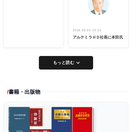
出席
イデア発掘
し形に
2026.08.04 15:14
アルテミラＨＤ社長に本田氏
もっと読む
書籍・出版物