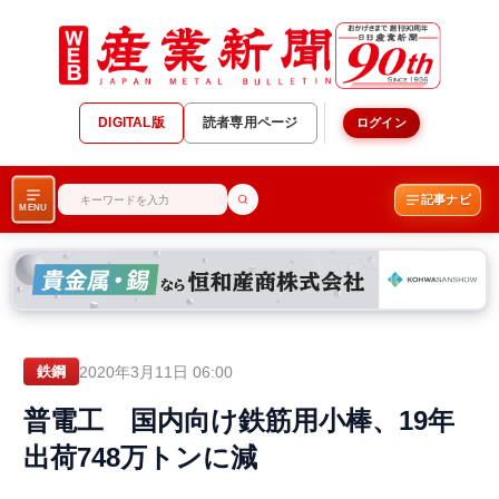
DIGITAL版
読者専用ページ
ログイン
記事ナビ
MENU
2020年3月11日 06:00
鉄鋼
普電工 国内向け鉄筋用小棒、19年
出荷748万トンに減