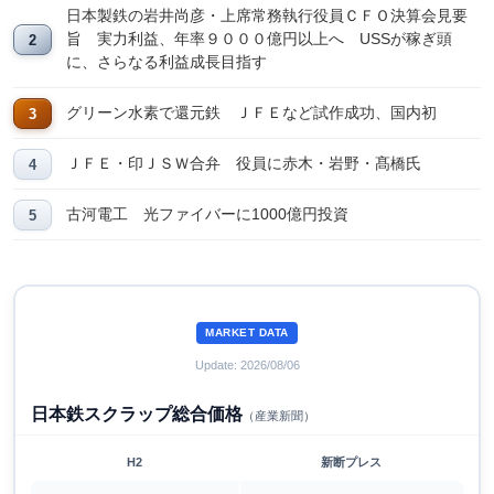
日本製鉄の岩井尚彦・上席常務執行役員ＣＦＯ決算会見要
旨 実力利益、年率９０００億円以上へ USSが稼ぎ頭
に、さらなる利益成長目指す
グリーン水素で還元鉄 ＪＦＥなど試作成功、国内初
ＪＦＥ・印ＪＳＷ合弁 役員に赤木・岩野・髙橋氏
古河電工 光ファイバーに1000億円投資
MARKET DATA
Update: 2026/08/06
日本鉄スクラップ総合価格
（産業新聞）
H2
新断プレス