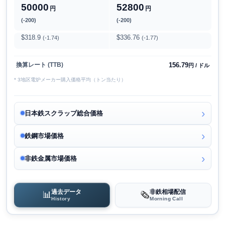
50000
52800
円
円
(-200)
(-200)
$318.9
$336.76
(-1.74)
(-1.77)
156.79
換算レート (TTB)
円 / ドル
* 3地区電炉メーカー購入価格平均（トン当たり）
日本鉄スクラップ総合価格
鉄鋼市場価格
非鉄金属市場価格
過去データ
非鉄相場配信
📊
🗞️
History
Morning Call