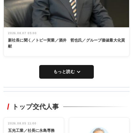
2026.08.07 05:00
新社長に聞く／トピー実業／酒井 哲也氏／グループ価値最大化貢
献
もっと読む
WORKING
RECYCLING
STYLE
トップ交代人事
タックトレー
非鉄業界で
ディング 創
働く／女性
立30周年記念
管理職編
祝う 業界関
インタビュ
2026.08.05 11:00
INTERVIEW
INTERVIEW
係者ら220人
ー／社内ア
五光工業／社長に永島専務