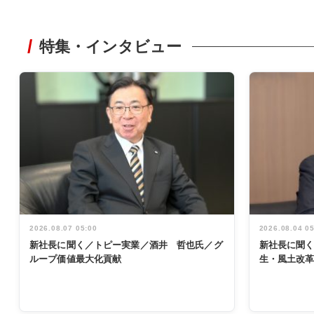
特集・インタビュー
2026.08.07 05:00
2026.08.04 0
新社長に聞く／トピー実業／酒井 哲也氏／グ
新社長に聞
ループ価値最大化貢献
生・風土改