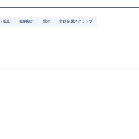
・鉱山
鉄鋼統計
電池
非鉄金属スクラップ