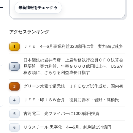
最新情報をチェック
アクセスランキング
ＪＦＥ 4―6月事業利益323億円に増 実力値は減少
日本製鉄の岩井尚彦・上席常務執行役員ＣＦＯ決算会
見要旨 実力利益、年率９０００億円以上へ USSが
稼ぎ頭に、さらなる利益成長目指す
グリーン水素で還元鉄 ＪＦＥなど試作成功、国内初
ＪＦＥ・印ＪＳＷ合弁 役員に赤木・岩野・髙橋氏
古河電工 光ファイバーに1000億円投資
ＵＳスチール 黒字化 4―6月、純利益194億円