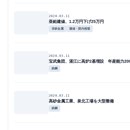
2020.03.11
亜鉛建値、1.2万円下げ25万円
非鉄金属
建値・国内相場
2020.03.11
宝武集団、湛江に高炉2基増設 年産能力20
鉄鋼
2020.03.11
高砂金属工業、泉北工場を大型整備
鉄鋼