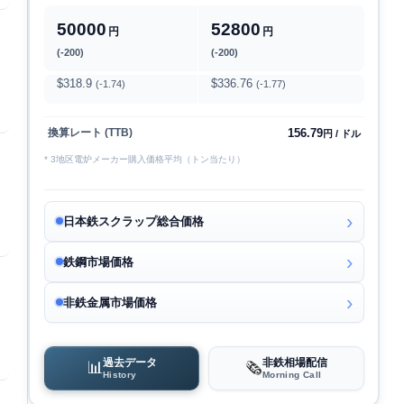
50000
52800
円
円
(-200)
(-200)
$318.9
$336.76
(-1.74)
(-1.77)
156.79
換算レート (TTB)
円 / ドル
* 3地区電炉メーカー購入価格平均（トン当たり）
日本鉄スクラップ総合価格
鉄鋼市場価格
非鉄金属市場価格
過去データ
非鉄相場配信
📊
🗞️
History
Morning Call