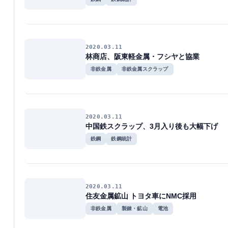
2020.03.11
林商店、阪東軽金属・フシヤと協業
非鉄金属
非鉄金属スクラップ
2020.03.11
中国鉄スクラップ、3月入り後も大幅下げ
鉄鋼
鉄鋼統計
2020.03.11
住友金属鉱山 トヨタ車にNMC採用
非鉄金属
製錬・鉱山
電池