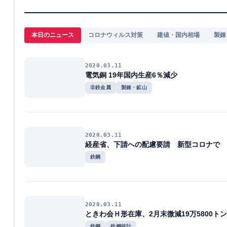
本日のニュース
コロナウィルス対策
建値・国内相場
製錬
2020.03.11
電気銅 19年国内生産6％減少
非鉄金属
製錬・鉱山
2020.03.11
経産省、下請への配慮要請 新型コロナで
鉄鋼
2020.03.11
ときわ会Ｈ形在庫、2月末微減19万5800トン
鉄鋼
鉄鋼統計