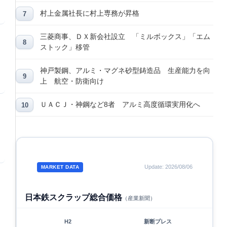
村上金属社長に村上専務が昇格
三菱商事、ＤＸ新会社設立 「ミルボックス」「エム
ストック」移管
神戸製鋼、アルミ・マグネ砂型鋳造品 生産能力を向
上 航空・防衛向け
ＵＡＣＪ・神鋼など8者 アルミ高度循環実用化へ
Update: 2026/08/06
MARKET DATA
日本鉄スクラップ総合価格
（産業新聞）
H2
新断プレス