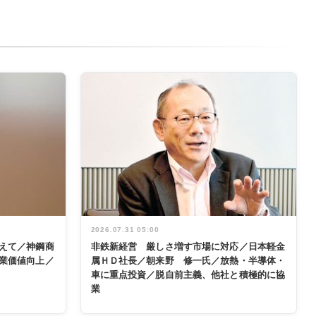
2026.07.31 05:00
えて／神鋼商
非鉄新経営 厳しさ増す市場に対応／日本軽金
業価値向上／
属ＨＤ社長／朝来野 修一氏／放熱・半導体・
車に重点投資／脱自前主義、他社と積極的に協
業