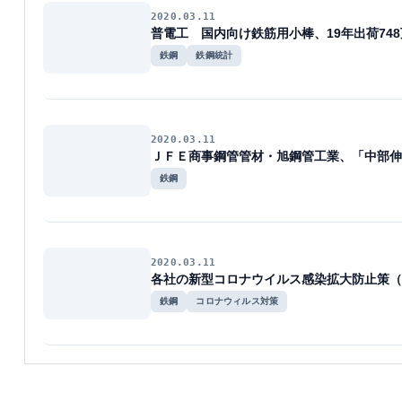
2020.03.11
普電工 国内向け鉄筋用小棒、19年出荷74
鉄鋼
鉄鋼統計
2020.03.11
ＪＦＥ商事鋼管管材・旭鋼管工業、「中部伸
鉄鋼
2020.03.11
各社の新型コロナウイルス感染拡大防止策（
鉄鋼
コロナウィルス対策