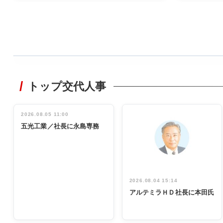
WORKING
STYLE
トップ交代人事
非鉄業界で
働く／女性
管理職編
2026.08.05 11:00
INTERVIEW
インタビュ
五光工業／社長に永島専務
ー／社内ア
イデア発掘
し形に
2026.08.04 15:14
アルテミラＨＤ社長に本田氏