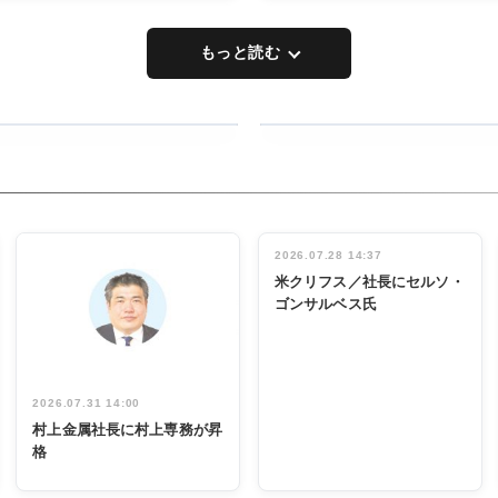
もっと読む
RECYCLING
タックトレー
ディング 創
立30周年記
INTERVIEW
念祝う 業界
2026.07.28 14:37
関係者ら220
米クリフス／社長にセルソ・
人出席
ゴンサルベス氏
2026.07.31 14:00
村上金属社長に村上専務が昇
格