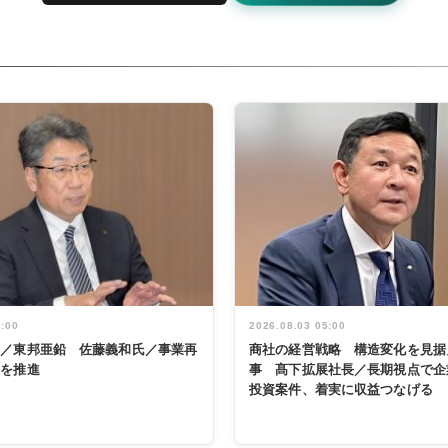
5:00
2026.08.03 05:00
く／東邦亜鉛 佐藤義和氏／事業再
商社の経営戦略 構造変化を見据
革を推進
事 髙下拡展社長／長期視点で企
投資案件、着実に収益つなげる