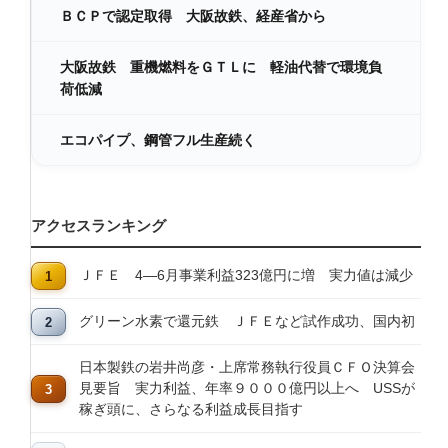
ＢＣＰで認定取得 大阪故鉄、経産省から
大阪故鉄 重機燃料をＧＴＬに 軽油代替で環境負
荷低減
エコパイプ、鋼管フル生産続く
アクセスランキング
ＪＦＥ 4―6月事業利益323億円に増 実力値は減少
グリーン水素で還元鉄 ＪＦＥなど試作成功、国内初
日本製鉄の岩井尚彦・上席常務執行役員ＣＦＯ決算会
見要旨 実力利益、年率９０００億円以上へ USSが
稼ぎ頭に、さらなる利益成長目指す