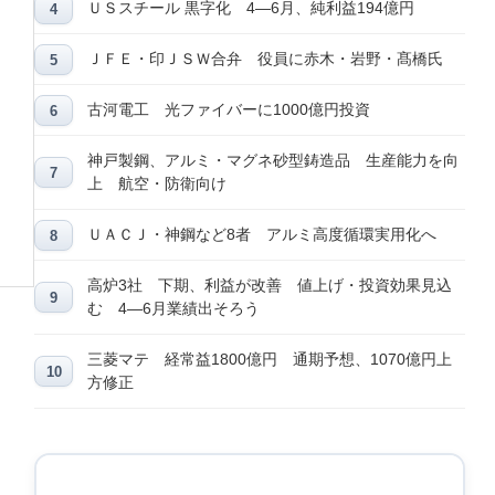
ＵＳスチール 黒字化 4―6月、純利益194億円
ＪＦＥ・印ＪＳＷ合弁 役員に赤木・岩野・髙橋氏
古河電工 光ファイバーに1000億円投資
神戸製鋼、アルミ・マグネ砂型鋳造品 生産能力を向
上 航空・防衛向け
ＵＡＣＪ・神鋼など8者 アルミ高度循環実用化へ
高炉3社 下期、利益が改善 値上げ・投資効果見込
む 4―6月業績出そろう
三菱マテ 経常益1800億円 通期予想、1070億円上
方修正