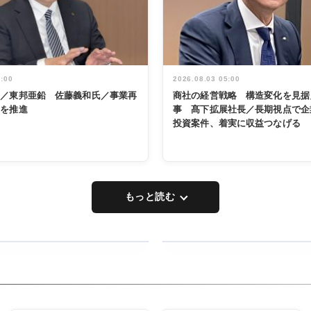
5:00
2026.08.03 05:00
く／東邦亜鉛 佐藤義和氏／事業再
商社の経営戦略 構造変化を見据
革を推進
事 髙下拡展社長／長期視点で企
投資案件、着実に収益つなげる
もっと読む
RECYCLING
タックトレー
ディング 創
立30周年記