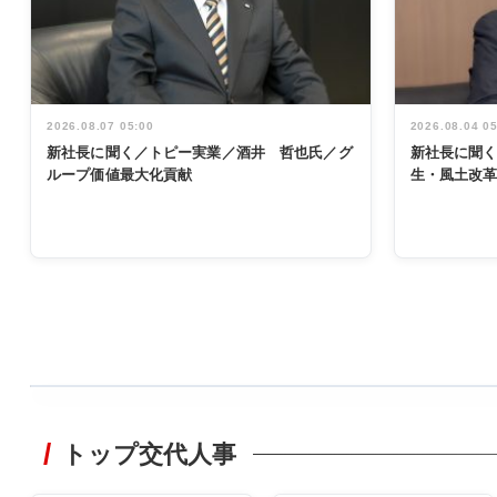
2026.08.07 05:00
2026.08.04 0
新社長に聞く／トピー実業／酒井 哲也氏／グ
新社長に聞
ループ価値最大化貢献
生・風土改
WORKING
STYLE
トップ交代人事
非鉄業界で
働く／女性