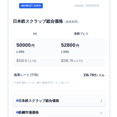
Update: 2026/08/06
MARKET DATA
日本鉄スクラップ総合価格
（産業新聞）
H2
新断プレス
50000
52800
円
円
(-200)
(-200)
$318.9
$336.76
(-1.74)
(-1.77)
156.79
換算レート (TTB)
円 / ドル
* 3地区電炉メーカー購入価格平均（トン当たり）
日本鉄スクラップ総合価格
鉄鋼市場価格