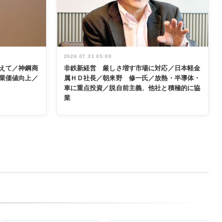
2026.07.31 05:00
えて／神鋼商
非鉄新経営 厳しさ増す市場に対応／日本軽金
業価値向上／
属ＨＤ社長／朝来野 修一氏／放熱・半導体・
車に重点投資／脱自前主義、他社と積極的に協
業