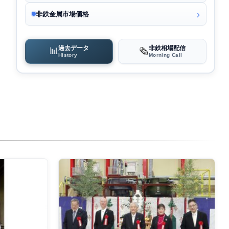
非鉄金属市場価格
過去データ
非鉄相場配信
📊
🗞️
History
Morning Call