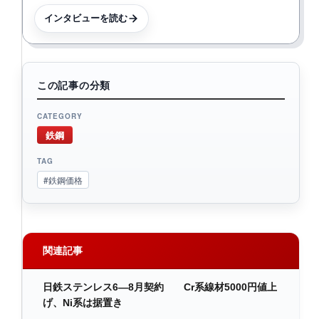
インタビューを読む
この記事の分類
CATEGORY
鉄鋼
TAG
#鉄鋼価格
関連記事
日鉄ステンレス6―8月契約 Cr系線材5000円値上
げ、Ni系は据置き