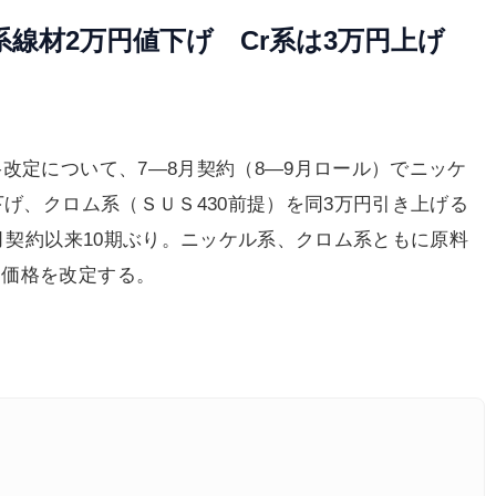
系線材2万円値下げ Cr系は3万円上げ
改定について、7―8月契約（8―9月ロール）でニッケ
下げ、クロム系（ＳＵＳ430前提）を同3万円引き上げる
5月契約以来10期ぶり。ニッケル系、クロム系ともに原料
ス価格を改定する。