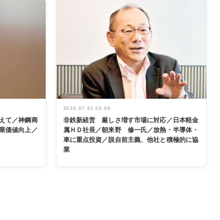
2026.07.31 05:00
えて／神鋼商
非鉄新経営 厳しさ増す市場に対応／日本軽金
業価値向上／
属ＨＤ社長／朝来野 修一氏／放熱・半導体・
車に重点投資／脱自前主義、他社と積極的に協
業