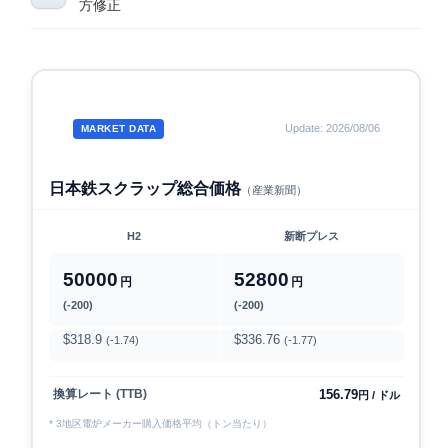
方修正
Update: 2026/08/06
MARKET DATA
日本鉄スクラップ総合価格
（産業新聞）
H2
新断プレス
50000
52800
円
円
(-200)
(-200)
$318.9
$336.76
(-1.74)
(-1.77)
156.79
換算レート (TTB)
円 / ドル
* 3地区電炉メーカー購入価格平均（トン当たり）