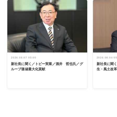
2026.08.07 05:00
2026.08.04 0
新社長に聞く／トピー実業／酒井 哲也氏／グ
新社長に聞
ループ価値最大化貢献
生・風土改