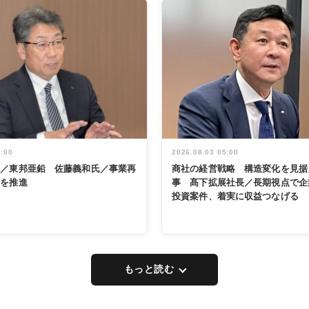
5:00
2026.08.03 05:00
く／東邦亜鉛 佐藤義和氏／事業再
商社の経営戦略 構造変化を見据
革を推進
事 髙下拡展社長／長期視点で企
投資案件、着実に収益つなげる
もっと読む