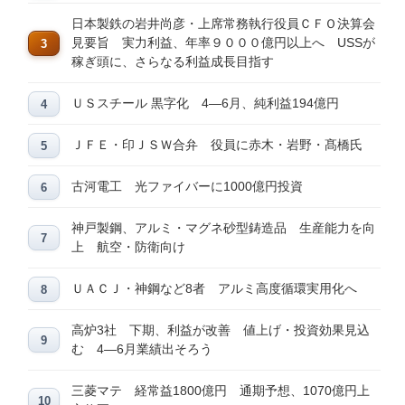
日本製鉄の岩井尚彦・上席常務執行役員ＣＦＯ決算会
見要旨 実力利益、年率９０００億円以上へ USSが
稼ぎ頭に、さらなる利益成長目指す
ＵＳスチール 黒字化 4―6月、純利益194億円
ＪＦＥ・印ＪＳＷ合弁 役員に赤木・岩野・髙橋氏
古河電工 光ファイバーに1000億円投資
神戸製鋼、アルミ・マグネ砂型鋳造品 生産能力を向
上 航空・防衛向け
ＵＡＣＪ・神鋼など8者 アルミ高度循環実用化へ
高炉3社 下期、利益が改善 値上げ・投資効果見込
む 4―6月業績出そろう
三菱マテ 経常益1800億円 通期予想、1070億円上