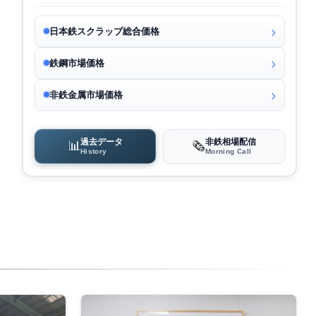
日本鉄スクラップ総合価格
鉄鋼市場価格
非鉄金属市場価格
過去データ
非鉄相場配信
📊
🗞️
History
Morning Call