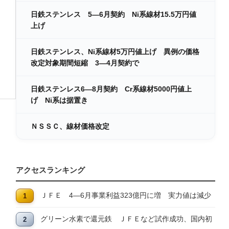
日鉄ステンレス 5―6月契約 Ni系線材15.5万円値
上げ
日鉄ステンレス、Ni系線材5万円値上げ 異例の価格
改定対象期間短縮 3―4月契約で
日鉄ステンレス6―8月契約 Cr系線材5000円値上
げ Ni系は据置き
ＮＳＳＣ、線材価格改定
アクセスランキング
ＪＦＥ 4―6月事業利益323億円に増 実力値は減少
グリーン水素で還元鉄 ＪＦＥなど試作成功、国内初