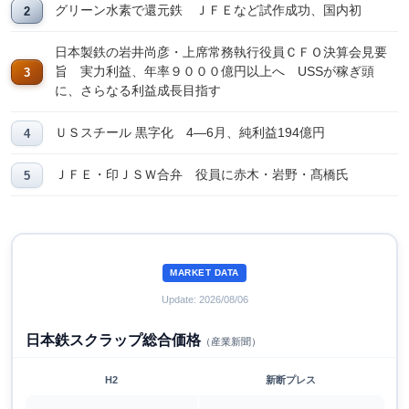
グリーン水素で還元鉄 ＪＦＥなど試作成功、国内初
日本製鉄の岩井尚彦・上席常務執行役員ＣＦＯ決算会見要
旨 実力利益、年率９０００億円以上へ USSが稼ぎ頭
に、さらなる利益成長目指す
ＵＳスチール 黒字化 4―6月、純利益194億円
ＪＦＥ・印ＪＳＷ合弁 役員に赤木・岩野・髙橋氏
MARKET DATA
Update: 2026/08/06
日本鉄スクラップ総合価格
（産業新聞）
H2
新断プレス