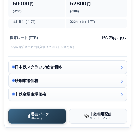
50000
52800
円
円
(-200)
(-200)
$318.9
$336.76
(-1.74)
(-1.77)
156.79
換算レート (TTB)
円 / ドル
* 3地区電炉メーカー購入価格平均（トン当たり）
日本鉄スクラップ総合価格
鉄鋼市場価格
非鉄金属市場価格
過去データ
非鉄相場配信
📊
🗞️
History
Morning Call