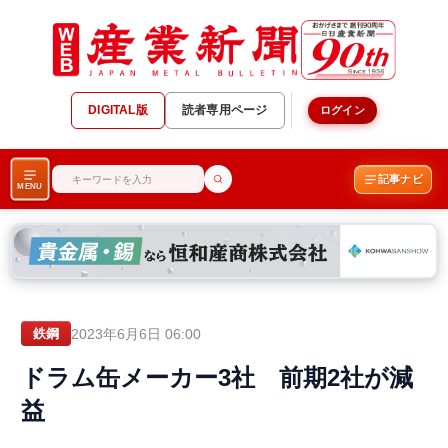
DIGITAL版
読者専用ページ
ログイン
記事ナビ
MENU
2023年6月6日 06:00
鉄鋼
ドラム缶メーカー3社 前期2社が減
益