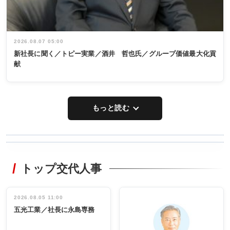
2026.08.07 05:00
新社長に聞く／トピー実業／酒井 哲也氏／グループ価値最大化貢
献
もっと読む
WORKING
RECYCLING
STYLE
トップ交代人事
タックトレー
非鉄業界で
ディング 創
働く／女性
立30周年記念
管理職編
祝う 業界関
インタビュ
2026.08.05 11:00
INTERVIEW
INTERVIEW
係者ら220人
ー／社内ア
五光工業／社長に永島専務
出席
イデア発掘
し形に