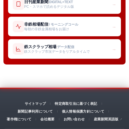
日刊産業新聞
DIGITAL+TEXT
→
PC・スマホで読めるデジタル版
非鉄相場配信
/ モーニングコール
→
毎朝の非鉄金属相場をお届け
鉄スクラップ相場
データ配信
→
鉄スクラップ市況データをリアルタイムで
サイトマップ
特定商取引法に基づく表記
新聞記事利用について
個人情報保護方針について
著作権について
会社概要
お問い合わせ
産業新聞英語版