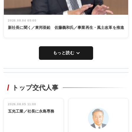
2026.08.04 05:00
新社長に聞く／東邦亜鉛 佐藤義和氏／事業再生・風土改革を推進
もっと読む
WORKING
RECYCLING
STYLE
トップ交代人事
タックトレー
非鉄業界で
ディング 創
働く／女性
立30周年記念
管理職編
祝う 業界関
インタビュ
2026.08.05 11:00
INTERVIEW
INTERVIEW
係者ら220人
ー／社内ア
五光工業／社長に永島専務
出席
イデア発掘
し形に