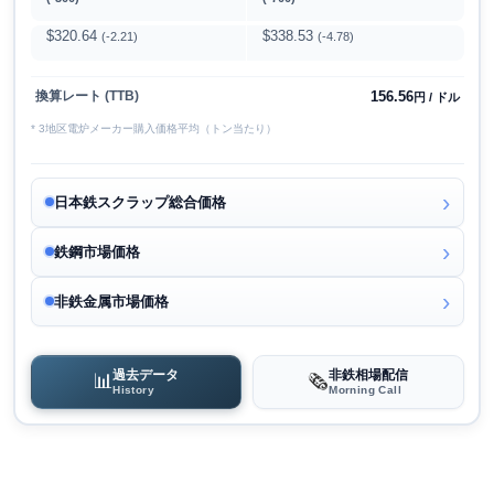
$320.64
$338.53
(-2.21)
(-4.78)
156.56
換算レート (TTB)
円 / ドル
* 3地区電炉メーカー購入価格平均（トン当たり）
日本鉄スクラップ総合価格
鉄鋼市場価格
非鉄金属市場価格
過去データ
非鉄相場配信
📊
🗞️
History
Morning Call