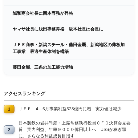
誠和商会社長に西本専務が昇格
ヤマサ社長に浅田専務昇格 坂本社長は会長に
ＪＦＥ商事・新潟スチール・藤田金屬、新潟地区の薄板加
工事業 最適生産体制を構築
藤田金屬、三条の加工能力増強
アクセスランキング
ＪＦＥ 4―6月事業利益323億円に増 実力値は減少
日本製鉄の岩井尚彦・上席常務執行役員ＣＦＯ決算会見要
旨 実力利益、年率９０００億円以上へ USSが稼ぎ頭
に、さらなる利益成長目指す