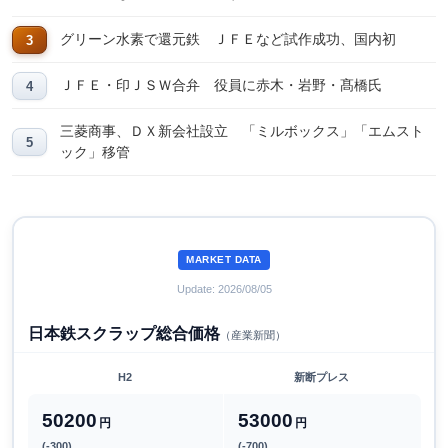
グリーン水素で還元鉄 ＪＦＥなど試作成功、国内初
ＪＦＥ・印ＪＳＷ合弁 役員に赤木・岩野・髙橋氏
三菱商事、ＤＸ新会社設立 「ミルボックス」「エムスト
ック」移管
MARKET DATA
Update: 2026/08/05
日本鉄スクラップ総合価格
（産業新聞）
H2
新断プレス
50200
53000
円
円
(-300)
(-700)