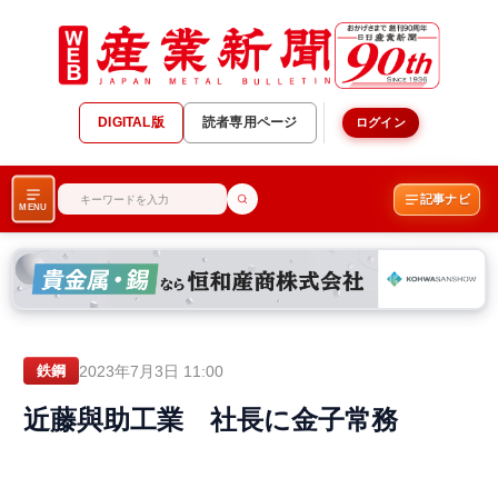
DIGITAL版
読者専用ページ
ログイン
記事ナビ
MENU
2023年7月3日 11:00
鉄鋼
近藤與助工業 社長に金子常務