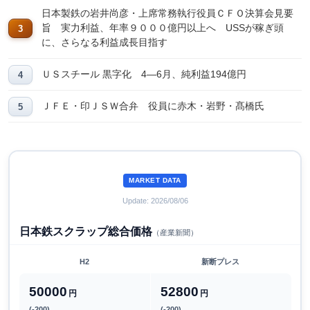
日本製鉄の岩井尚彦・上席常務執行役員ＣＦＯ決算会見要
旨 実力利益、年率９０００億円以上へ USSが稼ぎ頭
に、さらなる利益成長目指す
ＵＳスチール 黒字化 4―6月、純利益194億円
ＪＦＥ・印ＪＳＷ合弁 役員に赤木・岩野・髙橋氏
MARKET DATA
Update: 2026/08/06
日本鉄スクラップ総合価格
（産業新聞）
H2
新断プレス
50000
52800
円
円
(-200)
(-200)