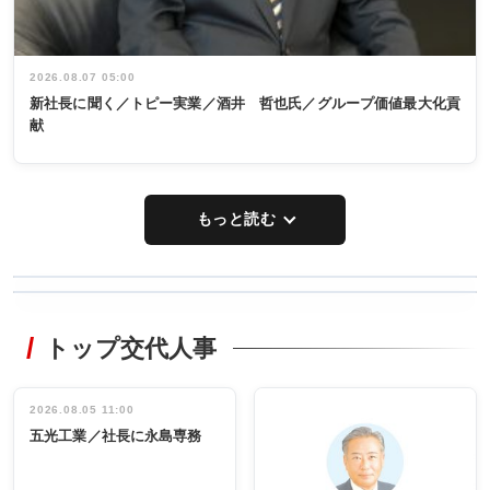
2026.08.07 05:00
新社長に聞く／トピー実業／酒井 哲也氏／グループ価値最大化貢
献
もっと読む
WORKING
RECYCLING
STYLE
トップ交代人事
タックトレー
非鉄業界で
ディング 創
働く／女性
立30周年記念
管理職編
祝う 業界関
インタビュ
2026.08.05 11:00
INTERVIEW
INTERVIEW
係者ら220人
ー／社内ア
五光工業／社長に永島専務
出席
イデア発掘
し形に