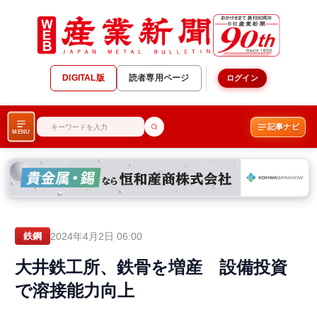
DIGITAL版
読者専用ページ
ログイン
記事ナビ
MENU
2024年4月2日 06:00
鉄鋼
大井鉄工所、鉄骨を増産 設備投資
で溶接能力向上