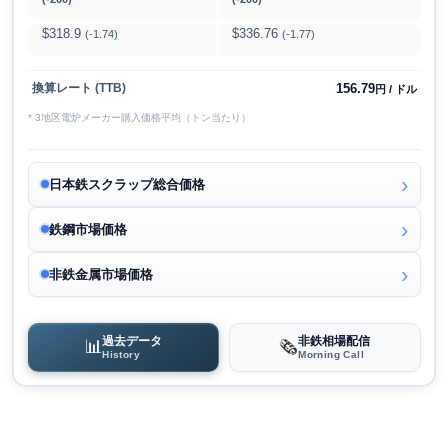
$318.9
$336.76
(-1.74)
(-1.77)
156.79
換算レート (TTB)
円 / ドル
* 3地区電炉メーカー購入価格平均（トン当たり）
日本鉄スクラップ総合価格
鉄鋼市場価格
非鉄金属市場価格
過去データ
非鉄相場配信
📊
🗞️
History
Morning Call