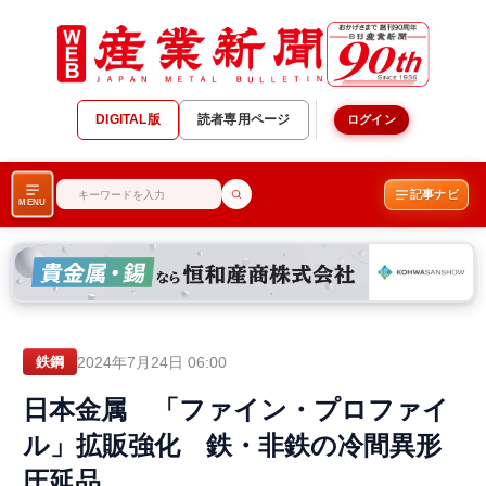
DIGITAL版
読者専用ページ
ログイン
記事ナビ
MENU
2024年7月24日 06:00
鉄鋼
日本金属 「ファイン・プロファイ
ル」拡販強化 鉄・非鉄の冷間異形
圧延品