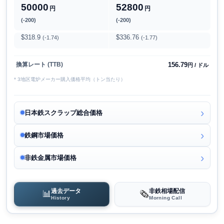
50000
52800
円
円
(-200)
(-200)
$318.9
$336.76
(-1.74)
(-1.77)
156.79
換算レート (TTB)
円 / ドル
* 3地区電炉メーカー購入価格平均（トン当たり）
日本鉄スクラップ総合価格
鉄鋼市場価格
非鉄金属市場価格
過去データ
非鉄相場配信
📊
🗞️
History
Morning Call