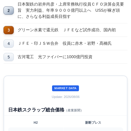
日本製鉄の岩井尚彦・上席常務執行役員ＣＦＯ決算会見要
旨 実力利益、年率９０００億円以上へ USSが稼ぎ頭
に、さらなる利益成長目指す
グリーン水素で還元鉄 ＪＦＥなど試作成功、国内初
ＪＦＥ・印ＪＳＷ合弁 役員に赤木・岩野・髙橋氏
古河電工 光ファイバーに1000億円投資
MARKET DATA
Update: 2026/08/06
日本鉄スクラップ総合価格
（産業新聞）
H2
新断プレス