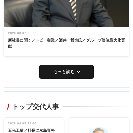
2026.08.07 05:00
新社長に聞く／トピー実業／酒井 哲也氏／グループ価値最大化貢
献
もっと読む
WORKING
RECYCLING
STYLE
トップ交代人事
タックトレー
非鉄業界で
ディング 創
働く／女性
立30周年記念
管理職編
祝う 業界関
インタビュ
2026.08.05 11:00
INTERVIEW
INTERVIEW
係者ら220人
ー／社内ア
五光工業／社長に永島専務