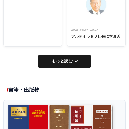
出席
イデア発掘
し形に
2026.08.04 15:14
アルテミラＨＤ社長に本田氏
もっと読む
書籍・出版物