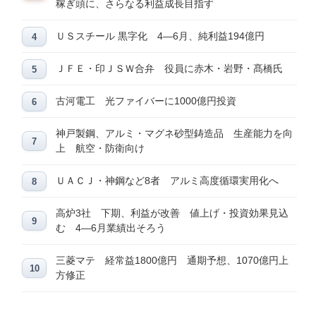
稼ぎ頭に、さらなる利益成長目指す
ＵＳスチール 黒字化 4―6月、純利益194億円
ＪＦＥ・印ＪＳＷ合弁 役員に赤木・岩野・髙橋氏
古河電工 光ファイバーに1000億円投資
神戸製鋼、アルミ・マグネ砂型鋳造品 生産能力を向
上 航空・防衛向け
ＵＡＣＪ・神鋼など8者 アルミ高度循環実用化へ
高炉3社 下期、利益が改善 値上げ・投資効果見込
む 4―6月業績出そろう
三菱マテ 経常益1800億円 通期予想、1070億円上
方修正