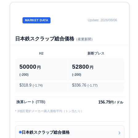
Update: 2026/08/06
MARKET DATA
日本鉄スクラップ総合価格
（産業新聞）
H2
新断プレス
50000
52800
円
円
(-200)
(-200)
$318.9
$336.76
(-1.74)
(-1.77)
156.79
換算レート (TTB)
円 / ドル
* 3地区電炉メーカー購入価格平均（トン当たり）
日本鉄スクラップ総合価格