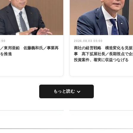
5:00
2026.08.03 05:00
く／東邦亜鉛 佐藤義和氏／事業再
商社の経営戦略 構造変化を見据
革を推進
事 髙下拡展社長／長期視点で企
投資案件、着実に収益つなげる
もっと読む
RECYCLING
タックトレー