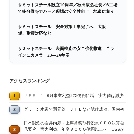
サミットスチール設立10周年／秋田康弘社長／6工場
で多分野をカバー／現場の安全性向上 地道に着々
サミットスチール 安全対策工事完了へ 大阪工
場、耐震対応など
サミットスチール 表面検査の安全強化推進 全ラ
インにカメラ 23―24年度
アクセスランキング
ＪＦＥ 4―6月事業利益323億円に増 実力値は減少
グリーン水素で還元鉄 ＪＦＥなど試作成功、国内初
日本製鉄の岩井尚彦・上席常務執行役員ＣＦＯ決算会
見要旨 実力利益、年率９０００億円以上へ USSが