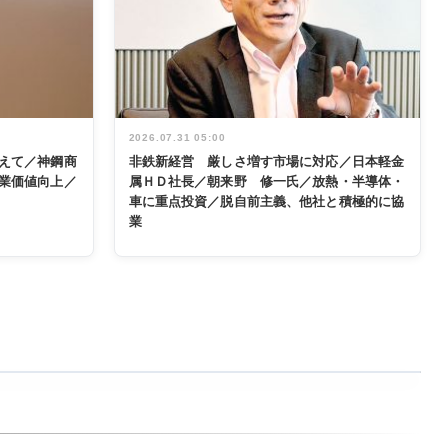
2026.07.31 05:00
えて／神鋼商
非鉄新経営 厳しさ増す市場に対応／日本軽金
業価値向上／
属ＨＤ社長／朝来野 修一氏／放熱・半導体・
車に重点投資／脱自前主義、他社と積極的に協
業