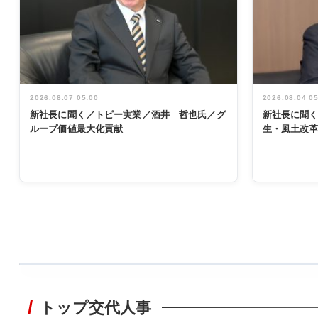
2026.08.07 05:00
2026.08.04 0
新社長に聞く／トピー実業／酒井 哲也氏／グ
新社長に聞
ループ価値最大化貢献
生・風土改
WORKING
STYLE
トップ交代人事
非鉄業界で