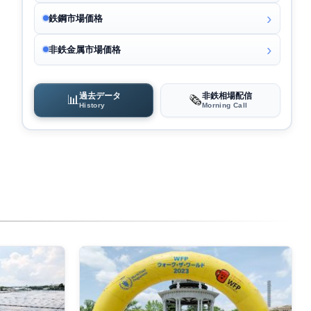
鉄鋼市場価格
非鉄金属市場価格
過去データ
非鉄相場配信
📊
🗞️
History
Morning Call