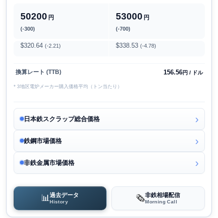
50200
53000
円
円
(-300)
(-700)
$320.64
$338.53
(-2.21)
(-4.78)
156.56
換算レート (TTB)
円 / ドル
* 3地区電炉メーカー購入価格平均（トン当たり）
日本鉄スクラップ総合価格
鉄鋼市場価格
非鉄金属市場価格
過去データ
非鉄相場配信
📊
🗞️
History
Morning Call