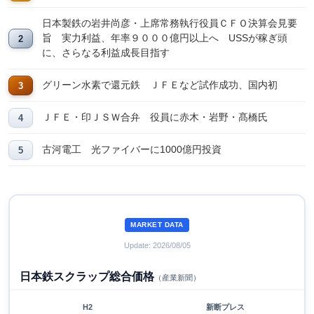
日本製鉄の岩井尚彦・上席常務執行役員ＣＦＯ決算会見要
旨 実力利益、年率９０００億円以上へ USSが稼ぎ頭
に、さらなる利益成長目指す
グリーン水素で還元鉄 ＪＦＥなど試作成功、国内初
ＪＦＥ・印ＪＳＷ合弁 役員に赤木・岩野・髙橋氏
古河電工 光ファイバーに1000億円投資
MARKET DATA
Update: 2026/08/05
日本鉄スクラップ総合価格
（産業新聞）
H2
新断プレス