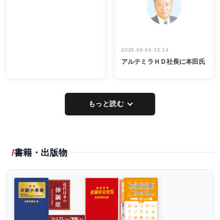
出席
イデア発掘
し形に
2026.08.04 15:14
アルテミラＨＤ社長に本田氏
もっと読む
書籍・出版物