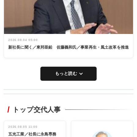
2026.08.04 05:00
新社長に聞く／東邦亜鉛 佐藤義和氏／事業再生・風土改革を推進
もっと読む
WORKING
RECYCLING
STYLE
トップ交代人事
タックトレー
非鉄業界で
ディング 創
働く／女性
立30周年記念
管理職編
祝う 業界関
インタビュ
2026.08.05 11:00
INTERVIEW
INTERVIEW
係者ら220人
ー／社内ア
五光工業／社長に永島専務