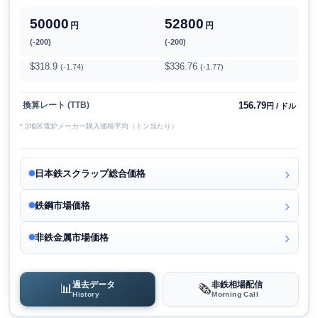
50000
52800
円
円
(-200)
(-200)
$318.9
$336.76
(-1.74)
(-1.77)
156.79
換算レート (TTB)
円 / ドル
* 3地区電炉メーカー購入価格平均（トン当たり）
日本鉄スクラップ総合価格
鉄鋼市場価格
非鉄金属市場価格
過去データ
非鉄相場配信
📊
🗞️
History
Morning Call