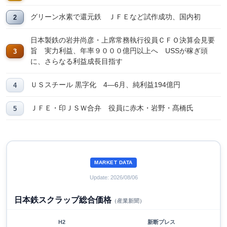
グリーン水素で還元鉄 ＪＦＥなど試作成功、国内初
日本製鉄の岩井尚彦・上席常務執行役員ＣＦＯ決算会見要
旨 実力利益、年率９０００億円以上へ USSが稼ぎ頭
に、さらなる利益成長目指す
ＵＳスチール 黒字化 4―6月、純利益194億円
ＪＦＥ・印ＪＳＷ合弁 役員に赤木・岩野・髙橋氏
MARKET DATA
Update: 2026/08/06
日本鉄スクラップ総合価格
（産業新聞）
H2
新断プレス