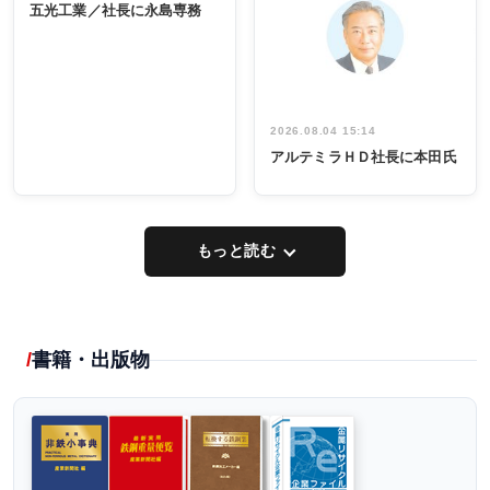
係者ら220人
ー／社内ア
五光工業／社長に永島専務
出席
イデア発掘
し形に
2026.08.04 15:14
アルテミラＨＤ社長に本田氏
もっと読む
書籍・出版物