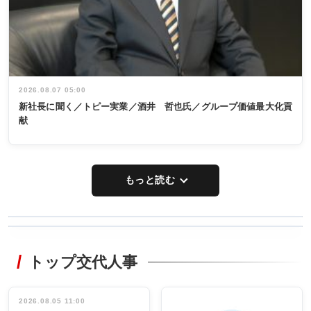
2026.08.07 05:00
新社長に聞く／トピー実業／酒井 哲也氏／グループ価値最大化貢
献
もっと読む
WORKING
RECYCLING
STYLE
トップ交代人事
タックトレー
非鉄業界で
ディング 創
働く／女性
立30周年記念
管理職編
祝う 業界関
インタビュ
2026.08.05 11:00
INTERVIEW
INTERVIEW