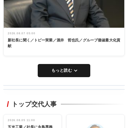
2026.08.07 05:00
新社長に聞く／トピー実業／酒井 哲也氏／グループ価値最大化貢
献
もっと読む
WORKING
RECYCLING
STYLE
トップ交代人事
タックトレー
非鉄業界で
ディング 創
働く／女性
立30周年記念
管理職編
祝う 業界関
インタビュ
2026.08.05 11:00
INTERVIEW
INTERVIEW
係者ら220人
ー／社内ア
五光工業／社長に永島専務