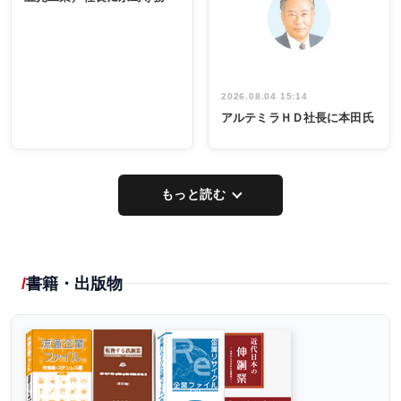
出席
イデア発掘
し形に
2026.08.04 15:14
アルテミラＨＤ社長に本田氏
もっと読む
書籍・出版物