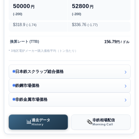
50000
52800
円
円
(-200)
(-200)
$318.9
$336.76
(-1.74)
(-1.77)
156.79
換算レート (TTB)
円 / ドル
* 3地区電炉メーカー購入価格平均（トン当たり）
日本鉄スクラップ総合価格
鉄鋼市場価格
非鉄金属市場価格
過去データ
非鉄相場配信
📊
🗞️
History
Morning Call