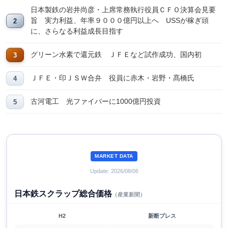
日本製鉄の岩井尚彦・上席常務執行役員ＣＦＯ決算会見要
旨 実力利益、年率９０００億円以上へ USSが稼ぎ頭
に、さらなる利益成長目指す
グリーン水素で還元鉄 ＪＦＥなど試作成功、国内初
ＪＦＥ・印ＪＳＷ合弁 役員に赤木・岩野・髙橋氏
古河電工 光ファイバーに1000億円投資
MARKET DATA
Update: 2026/08/06
日本鉄スクラップ総合価格
（産業新聞）
H2
新断プレス