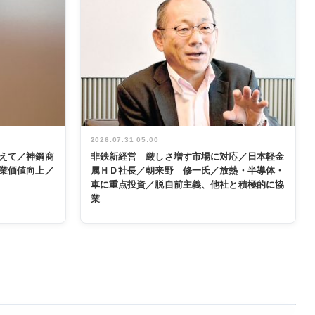
2026.07.31 05:00
えて／神鋼商
非鉄新経営 厳しさ増す市場に対応／日本軽金
業価値向上／
属ＨＤ社長／朝来野 修一氏／放熱・半導体・
車に重点投資／脱自前主義、他社と積極的に協
業