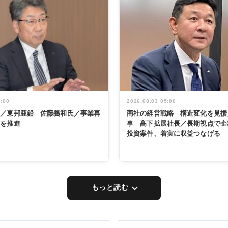
5:00
2026.08.03 05:00
く／東邦亜鉛 佐藤義和氏／事業再
商社の経営戦略 構造変化を見据
革を推進
事 髙下拡展社長／長期視点で企
投資案件、着実に収益つなげる
もっと読む