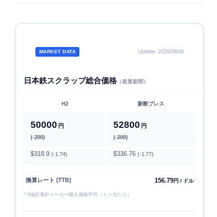
Update: 2026/08/06
MARKET DATA
日本鉄スクラップ総合価格
（産業新聞）
H2
新断プレス
50000
52800
円
円
(-200)
(-200)
$318.9
$336.76
(-1.74)
(-1.77)
156.79
換算レート (TTB)
円 / ドル
* 3地区電炉メーカー購入価格平均（トン当たり）