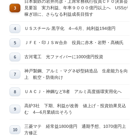
日本製鉄の岩井尚彦・上席常務執行役員ＣＦＯ決算会
見要旨 実力利益、年率９０００億円以上へ USSが
稼ぎ頭に、さらなる利益成長目指す
ＵＳスチール 黒字化 4―6月、純利益194億円
ＪＦＥ・印ＪＳＷ合弁 役員に赤木・岩野・髙橋氏
古河電工 光ファイバーに1000億円投資
神戸製鋼、アルミ・マグネ砂型鋳造品 生産能力を向
上 航空・防衛向け
ＵＡＣＪ・神鋼など8者 アルミ高度循環実用化へ
高炉3社 下期、利益が改善 値上げ・投資効果見込
む 4―6月業績出そろう
三菱マテ 経常益1800億円 通期予想、1070億円上
方修正