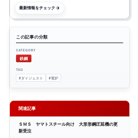
最新情報をチェック
この記事の分類
CATEGORY
鉄鋼
TAG
#ダイジェスト
#電炉
関連記事
ＳＭＳ ヤマトスチール向け 大形形鋼圧延機の更
新受注