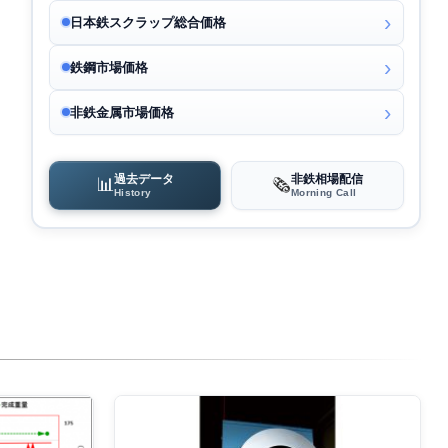
日本鉄スクラップ総合価格
鉄鋼市場価格
非鉄金属市場価格
過去データ
非鉄相場配信
📊
🗞️
History
Morning Call