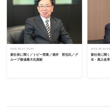
2026.08.07 05:00
2026.08.04 0
新社長に聞く／トピー実業／酒井 哲也氏／グ
新社長に聞
ループ価値最大化貢献
生・風土改