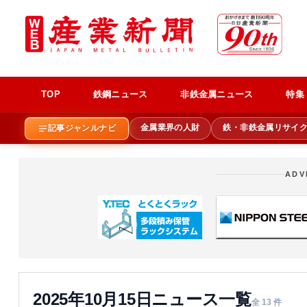
TOP
鉄鋼ニュース
非鉄金属ニュース
特集
金属業界の人財
鉄・非鉄金属リサイ
記事ジャンルナビ
ADV
2025年10月15日ニュース一覧
全 13 件