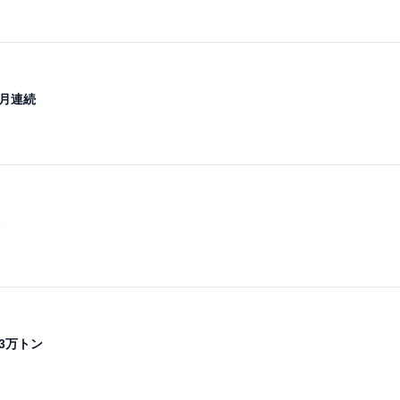
カ月連続
3万トン