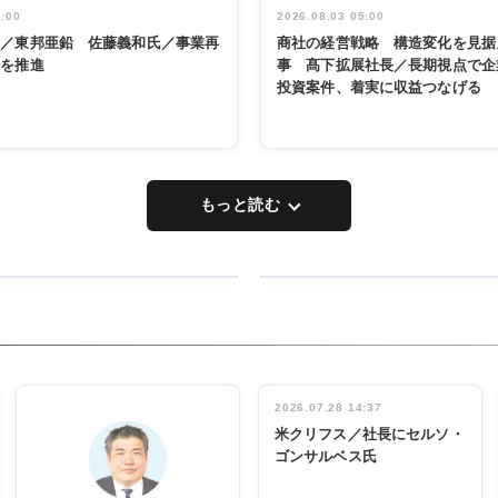
5:00
2026.08.03 05:00
く／東邦亜鉛 佐藤義和氏／事業再
商社の経営戦略 構造変化を見据
革を推進
事 髙下拡展社長／長期視点で企
投資案件、着実に収益つなげる
もっと読む
RECYCLING
タックトレー
ディング 創
立30周年記
INTERVIEW
念祝う 業界
2026.07.28 14:37
関係者ら220
米クリフス／社長にセルソ・
人出席
ゴンサルベス氏