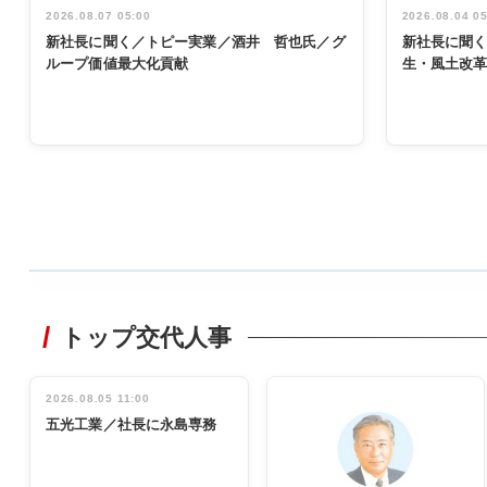
2026.08.07 05:00
2026.08.04 0
新社長に聞く／トピー実業／酒井 哲也氏／グ
新社長に聞
ループ価値最大化貢献
生・風土改
WORKING
STYLE
トップ交代人事
非鉄業界で
働く／女性
管理職編
2026.08.05 11:00
INTERVIEW
インタビュ
五光工業／社長に永島専務
ー／社内ア
イデア発掘
し形に