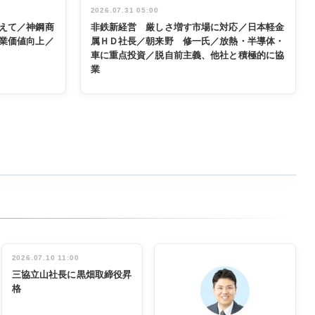
2026.07.31 05:00
えて／神鋼商
非鉄新経営 厳しさ増す市場に対応／日本軽金
業価値向上／
属ＨＤ社長／朝来野 修一氏／放熱・半導体・
車に重点投資／脱自前主義、他社と積極的に協
業
2026.07.10 11:00
三協立山社長に黒畑取締役昇
格