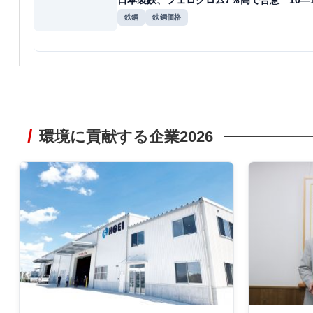
日本製鉄、フェロクロム7％高で合意 10―
鉄鋼
鉄鋼価格
環境に貢献する企業2026