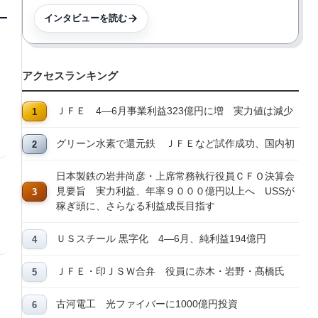
インタビューを読む
アクセスランキング
ＪＦＥ 4―6月事業利益323億円に増 実力値は減少
グリーン水素で還元鉄 ＪＦＥなど試作成功、国内初
日本製鉄の岩井尚彦・上席常務執行役員ＣＦＯ決算会
見要旨 実力利益、年率９０００億円以上へ USSが
稼ぎ頭に、さらなる利益成長目指す
ＵＳスチール 黒字化 4―6月、純利益194億円
ＪＦＥ・印ＪＳＷ合弁 役員に赤木・岩野・髙橋氏
古河電工 光ファイバーに1000億円投資