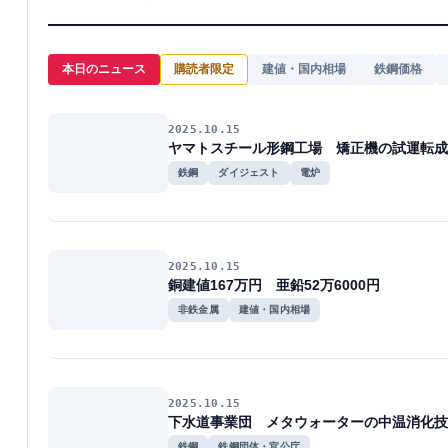
本日のニュース
購読者限定
建値・国内相場
鉄鋼価格
2025.10.15
ヤマトスチール形鋼工場 矯正機の試運転成
鉄鋼
ダイジェスト
電炉
2025.10.15
銅建値167万円 亜鉛52万6000円
非鉄金属
建値・国内相場
2025.10.15
下水道事業団 メタウォーターの中温消化技
鉄鋼
鉄鋼団体・官公庁