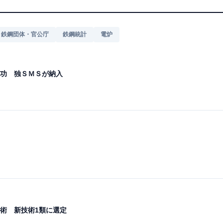
鉄鋼団体・官公庁
鉄鋼統計
電炉
功 独ＳＭＳが納入
術 新技術1類に選定