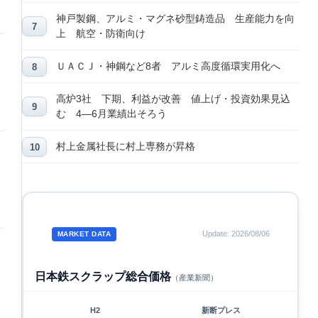
神戸製鋼、アルミ・マグネ砂型鋳造品 生産能力を向
上 航空・防衛向け
ＵＡＣＪ・神鋼など8者 アルミ高度循環実用化へ
高炉3社 下期、利益が改善 値上げ・投資効果見込
む 4―6月業績出そろう
村上金属社長に村上専務が昇格
Update: 2026/08/06
MARKET DATA
日本鉄スクラップ総合価格
（産業新聞）
H2
新断プレス