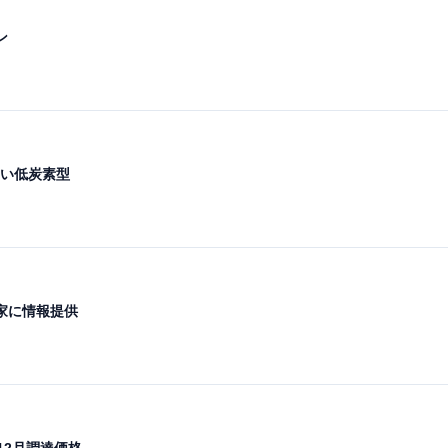
ン
い低炭素型
家に情報提供