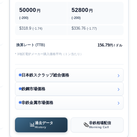
50000
52800
円
円
(-200)
(-200)
$318.9
$336.76
(-1.74)
(-1.77)
156.79
換算レート (TTB)
円 / ドル
* 3地区電炉メーカー購入価格平均（トン当たり）
日本鉄スクラップ総合価格
鉄鋼市場価格
非鉄金属市場価格
過去データ
非鉄相場配信
📊
🗞️
History
Morning Call