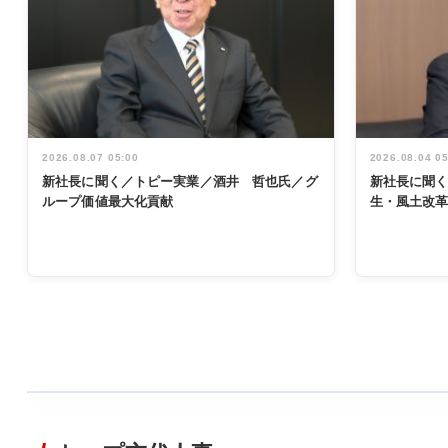
2026.08.07 05:00
2026.08.04 0
新社長に聞く／トピー実業／酒井 哲也氏／グ
新社長に聞
ループ価値最大化貢献
生・風土改
WORKING
STYLE