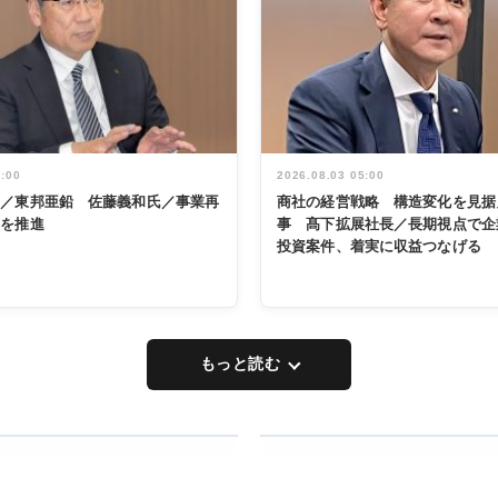
5:00
2026.08.03 05:00
く／東邦亜鉛 佐藤義和氏／事業再
商社の経営戦略 構造変化を見据
革を推進
事 髙下拡展社長／長期視点で企
投資案件、着実に収益つなげる
もっと読む
RECYCLING