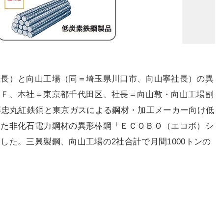
長）と向山工場（同＝埼玉県川口市、向山寧社長）の異
ＷＦ、本社＝東京都千代田区、社長＝向山敦・向山工場副
藤忠丸紅鉄鋼と東京ガスによる鋼材・加工メーカー向け低
した非化石電力鋼材の異形棒鋼「ＥＣＯＢＯ（エコボ）シ
した。三興製鋼、向山工場の2社合計で月間1000トンの