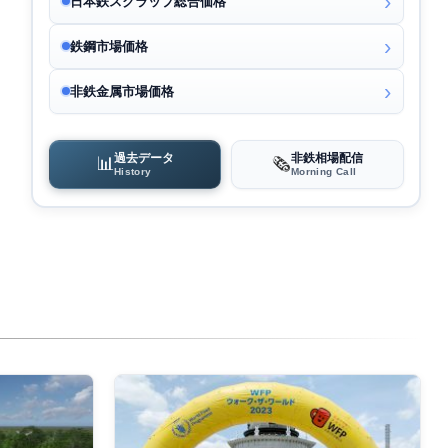
日本鉄スクラップ総合価格
鉄鋼市場価格
非鉄金属市場価格
過去データ
非鉄相場配信
📊
🗞️
History
Morning Call