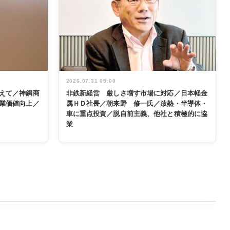
2026.07.31 05:00
えて／神鋼商
非鉄新経営 厳しさ増す市場に対応／日本軽金
業価値向上／
属ＨＤ社長／朝来野 修一氏／放熱・半導体・
車に重点投資／脱自前主義、他社と積極的に協
業