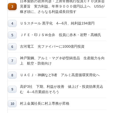
日本製鉄の岩井尚彦・上席常務執行役員ＣＦＯ決算会
見要旨 実力利益、年率９０００億円以上へ USSが
稼ぎ頭に、さらなる利益成長目指す
ＵＳスチール 黒字化 4―6月、純利益194億円
ＪＦＥ・印ＪＳＷ合弁 役員に赤木・岩野・髙橋氏
古河電工 光ファイバーに1000億円投資
神戸製鋼、アルミ・マグネ砂型鋳造品 生産能力を向
上 航空・防衛向け
ＵＡＣＪ・神鋼など8者 アルミ高度循環実用化へ
高炉3社 下期、利益が改善 値上げ・投資効果見込
む 4―6月業績出そろう
村上金属社長に村上専務が昇格