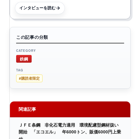
インタビューを読む
この記事の分類
CATEGORY
鉄鋼
TAG
#購読者限定
関連記事
ＪＦＥ条鋼 非化石電力適用 環境配慮型鋼材扱い
開始 「エコエル」 年6000トン、販価6000円上乗
せ