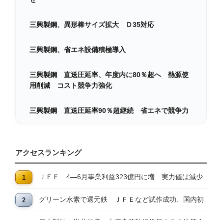
三興製鋼、異形棒サイズ拡大 Ｄ35対応
三興製鋼、省エネ設備積極導入
三興製鋼 直送圧延率、年度内に80％超へ 熱源使
用削減 コスト競争力強化
三興製鋼 直送圧延率90％超継続 省エネで競争力
アクセスランキング
ＪＦＥ 4―6月事業利益323億円に増 実力値は減少
グリーン水素で還元鉄 ＪＦＥなど試作成功、国内初