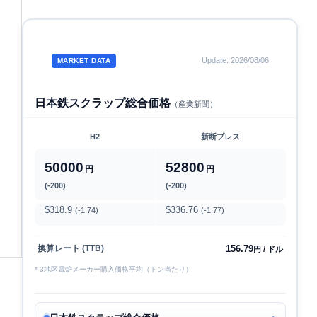
Update: 2026/08/06
MARKET DATA
日本鉄スクラップ総合価格
（産業新聞）
H2
新断プレス
50000
52800
円
円
(-200)
(-200)
$318.9
$336.76
(-1.74)
(-1.77)
156.79
換算レート (TTB)
円 / ドル
* 3地区電炉メーカー購入価格平均（トン当たり）