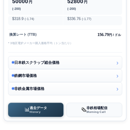
50000
52800
円
円
(-200)
(-200)
$318.9
$336.76
(-1.74)
(-1.77)
156.79
換算レート (TTB)
円 / ドル
* 3地区電炉メーカー購入価格平均（トン当たり）
日本鉄スクラップ総合価格
鉄鋼市場価格
非鉄金属市場価格
過去データ
非鉄相場配信
📊
🗞️
History
Morning Call