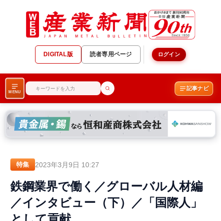
DIGITAL版
読者専用ページ
ログイン
記事ナビ
MENU
2023年3月9日 10:27
特集
鉄鋼業界で働く／グローバル人材編
／インタビュー（下）／「国際人」
として貢献