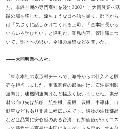
だ。非鉄金属の専門商社を経て2002年、大同興業へ活
躍の場を移した。流ちょうな日本語を操り、部下から
は「気さくに話しかけてくれる上司」「金本部長から
いろいろ学びたい」と評判だ。業務内容、管理職につ
いて、部下への思い、今後の展望などを聞いた。
――大同興業へ入社。
「東京本社の素形材チームで、海外からの仕入れと販
売を担当しました。重電関連の部品向け、石油掘削関
連向け、建機関連向けなど幅広く扱いましたね。素形
材の向け先は船舶、航空機、産機、農機、半導体、自
動車などもあり非常に幅広いんです。鋳物の油圧部品
などは品質に安心感のある台湾、付加価値が低くコス
トで勝負する商品は中国にターゲットを定め、すみ分