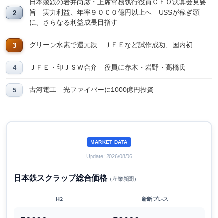
日本製鉄の岩井尚彦・上席常務執行役員ＣＦＯ決算会見要
旨 実力利益、年率９０００億円以上へ USSが稼ぎ頭
に、さらなる利益成長目指す
グリーン水素で還元鉄 ＪＦＥなど試作成功、国内初
ＪＦＥ・印ＪＳＷ合弁 役員に赤木・岩野・髙橋氏
古河電工 光ファイバーに1000億円投資
MARKET DATA
Update: 2026/08/06
日本鉄スクラップ総合価格
（産業新聞）
H2
新断プレス