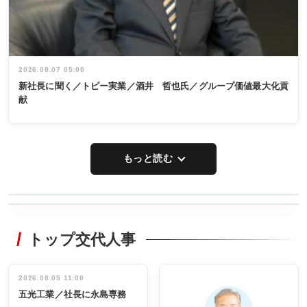
2026.08.07 05:00
新社長に聞く／トピー実業／酒井 哲也氏／グループ価値最大化貢
献
もっと読む
WORKING
RECYCLING
STYLE
トップ交代人事
タックトレー
非鉄業界で
ディング 創
働く／女性
立30周年記念
管理職編
祝う 業界関
インタビュ
2026.08.05 11:00
INTERVIEW
INTERVIEW
係者ら220人
ー／社内ア
五光工業／社長に永島専務
出席
イデア発掘