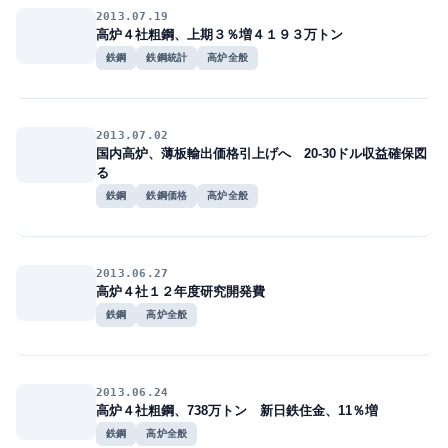
2013.07.19
高炉４社粗鋼、上期３％増４１９３万トン
鉄鋼
鉄鋼統計
高炉全般
2013.07.02
国内高炉、薄板輸出価格引上げへ 20-30ドル収益確保図
る
鉄鋼
鉄鋼価格
高炉全般
2013.06.27
高炉４社１２年度研究開発費
鉄鋼
高炉全般
2013.06.24
高炉４社粗鋼、738万トン 新日鉄住金、11％増
鉄鋼
高炉全般