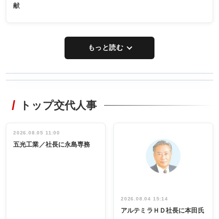
献
もっと読む
WORKING
RECYCLING
STYLE
トップ交代人事
タックトレー
非鉄業界で
ディング 創
働く／女性
立30周年記念
管理職編
祝う 業界関
インタビュ
2026.08.05 11:00
INTERVIEW
INTERVIEW
係者ら220人
ー／社内ア
五光工業／社長に永島専務
出席
イデア発掘
し形に
2026.08.04 15:14
アルテミラＨＤ社長に本田氏