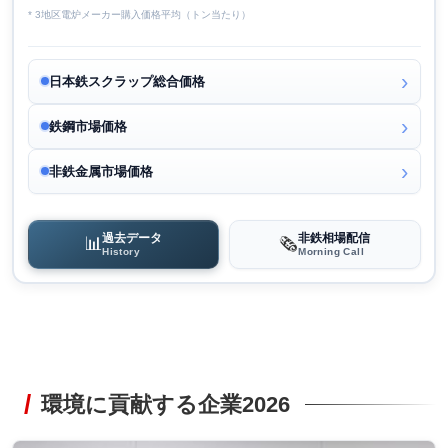
* 3地区電炉メーカー購入価格平均（トン当たり）
日本鉄スクラップ総合価格
鉄鋼市場価格
非鉄金属市場価格
過去データ
非鉄相場配信
📊
🗞️
History
Morning Call
環境に貢献する企業2026