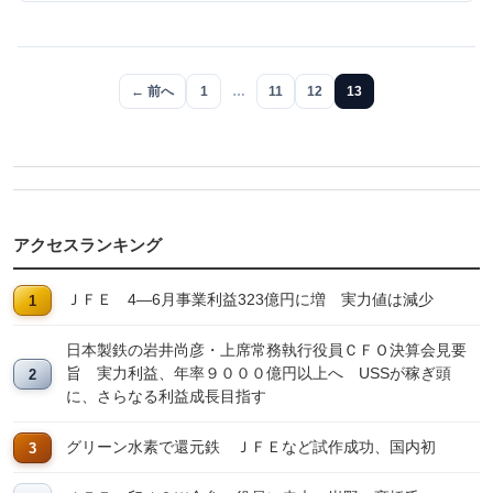
← 前へ
1
…
11
12
13
アクセスランキング
ＪＦＥ 4―6月事業利益323億円に増 実力値は減少
日本製鉄の岩井尚彦・上席常務執行役員ＣＦＯ決算会見要
旨 実力利益、年率９０００億円以上へ USSが稼ぎ頭
に、さらなる利益成長目指す
グリーン水素で還元鉄 ＪＦＥなど試作成功、国内初