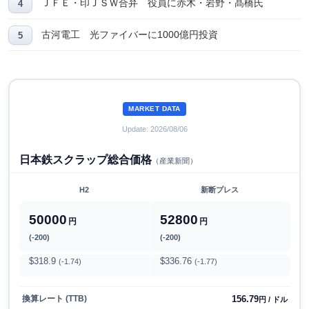
ＪＦＥ・印ＪＳＷ合弁 役員に赤木・岩野・髙橋氏
古河電工 光ファイバーに1000億円投資
MARKET DATA
Update: 2026/08/06
日本鉄スクラップ総合価格
（産業新聞）
H2
新断プレス
50000
52800
円
円
(-200)
(-200)
$318.9
$336.76
(-1.74)
(-1.77)
156.79
換算レート (TTB)
円 / ドル