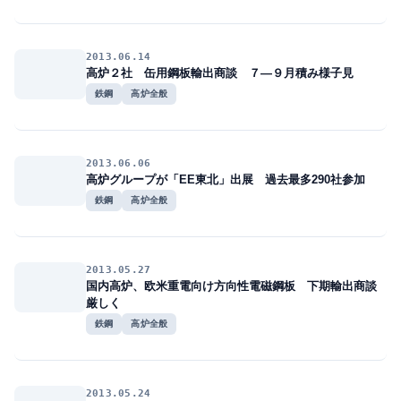
2013.06.14
高炉２社 缶用鋼板輸出商談 ７―９月積み様子見
鉄鋼
高炉全般
2013.06.06
高炉グループが「EE東北」出展 過去最多290社参加
鉄鋼
高炉全般
2013.05.27
国内高炉、欧米重電向け方向性電磁鋼板 下期輸出商談
厳しく
鉄鋼
高炉全般
2013.05.24