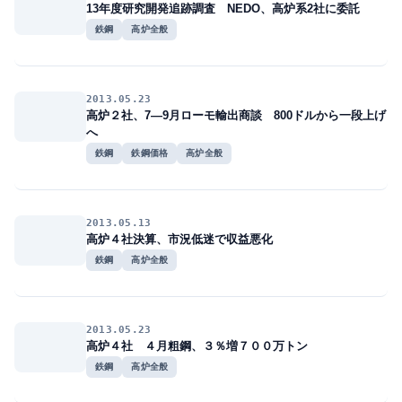
13年度研究開発追跡調査 NEDO、高炉系2社に委託
鉄鋼
高炉全般
2013.05.23
高炉２社、7―9月ローモ輸出商談 800ドルから一段上げ
へ
鉄鋼
鉄鋼価格
高炉全般
2013.05.13
高炉４社決算、市況低迷で収益悪化
鉄鋼
高炉全般
2013.05.23
高炉４社 ４月粗鋼、３％増７００万トン
鉄鋼
高炉全般