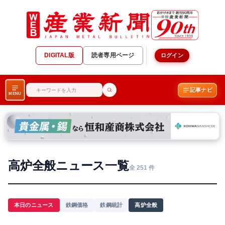
DIGITAL版
読者専用ページ
ログイン
記事ナビ
MENU
高炉全般ニュース一覧
全 251 件
本日のニュース
鉄鋼価格
鉄鋼統計
高炉全般