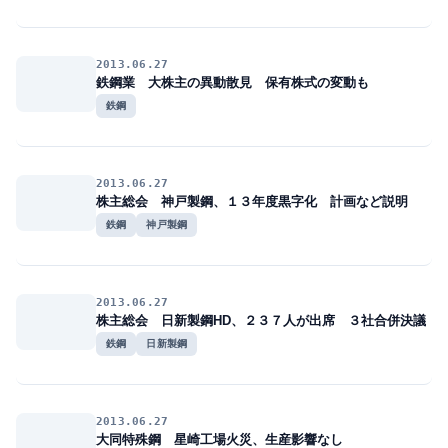
2013.06.27
鉄鋼業 大株主の異動散見 保有株式の変動も
鉄鋼
2013.06.27
株主総会 神戸製鋼、１３年度黒字化 計画など説明
鉄鋼
神戸製鋼
2013.06.27
株主総会 日新製鋼HD、２３７人が出席 ３社合併決議
鉄鋼
日新製鋼
2013.06.27
大同特殊鋼 星崎工場火災、生産影響なし