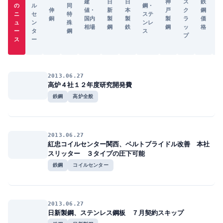
建
日
日
神
ス
鉄
の
ル
同
鋼・
伸
値・
新
本
戸
ク
鋼
ニ
セ
特
ステ
銅
国内
製
製
製
ラ
価
ュ
ン
殊
ンレ
相場
鋼
鉄
鋼
ッ
格
ー
タ
鋼
ス
プ
ス
ー
2013.06.27
高炉４社１２年度研究開発費
鉄鋼
高炉全般
2013.06.27
紅忠コイルセンター関西、ベルトブライドル改善 本社
スリッター ３タイプの圧下可能
鉄鋼
コイルセンター
2013.06.27
日新製鋼、ステンレス鋼板 ７月契約スキップ