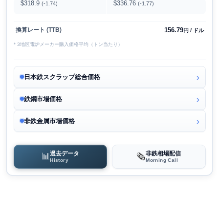
$318.9
$336.76
(-1.74)
(-1.77)
156.79
換算レート (TTB)
円 / ドル
* 3地区電炉メーカー購入価格平均（トン当たり）
日本鉄スクラップ総合価格
鉄鋼市場価格
非鉄金属市場価格
過去データ
非鉄相場配信
📊
🗞️
History
Morning Call