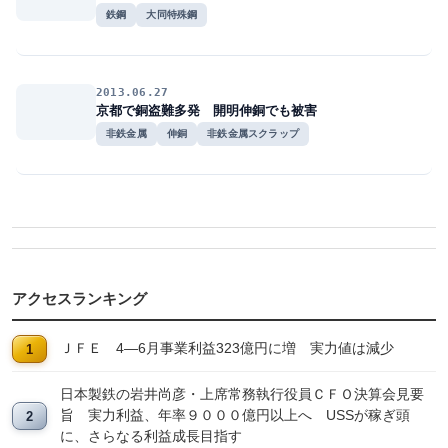
鉄鋼
大同特殊鋼
2013.06.27
京都で銅盗難多発 開明伸銅でも被害
非鉄金属
伸銅
非鉄金属スクラップ
アクセスランキング
ＪＦＥ 4―6月事業利益323億円に増 実力値は減少
日本製鉄の岩井尚彦・上席常務執行役員ＣＦＯ決算会見要
旨 実力利益、年率９０００億円以上へ USSが稼ぎ頭
に、さらなる利益成長目指す