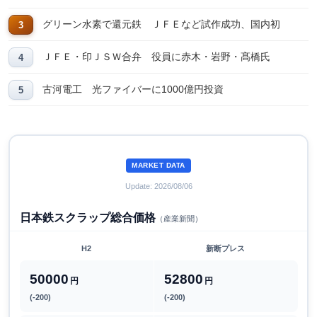
グリーン水素で還元鉄 ＪＦＥなど試作成功、国内初
ＪＦＥ・印ＪＳＷ合弁 役員に赤木・岩野・髙橋氏
古河電工 光ファイバーに1000億円投資
MARKET DATA
Update: 2026/08/06
日本鉄スクラップ総合価格
（産業新聞）
H2
新断プレス
50000
52800
円
円
(-200)
(-200)