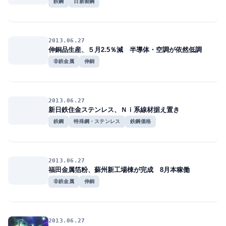
鉄鋼
日新製鋼
2013.06.27
伸銅品生産、５月2.5％減 半導体・空調が依然低調
非鉄金属
伸銅
2013.06.27
新日鉄住金ステンレス、Ｎｉ系線材据え置き
鉄鋼
特殊鋼・ステンレス
鉄鋼価格
2013.06.27
福田金属箔粉、蘇州新工場棟が完成 8月本稼働
非鉄金属
伸銅
2013.06.27