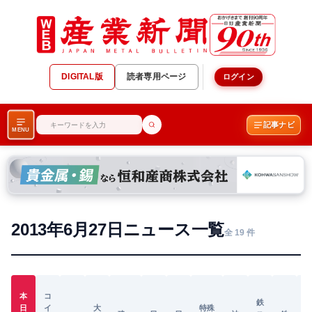
DIGITAL版
読者専用ページ
ログイン
記事ナビ
MENU
2013年6月27日ニュース一覧
全 19 件
本
コ
鉄
日
イ
大
特殊