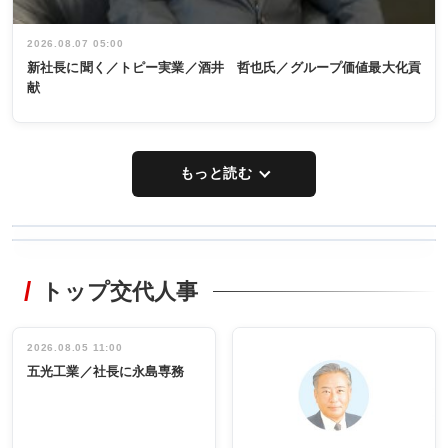
2026.08.07 05:00
新社長に聞く／トピー実業／酒井 哲也氏／グループ価値最大化貢
献
もっと読む
WORKING
RECYCLING
STYLE
トップ交代人事
タックトレー
非鉄業界で
ディング 創
働く／女性
立30周年記念
管理職編
祝う 業界関
インタビュ
2026.08.05 11:00
INTERVIEW
INTERVIEW
係者ら220人
ー／社内ア
五光工業／社長に永島専務
出席
イデア発掘
し形に