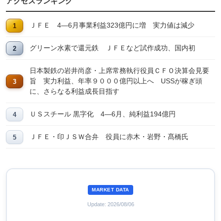
アクセスランキング
ＪＦＥ 4―6月事業利益323億円に増 実力値は減少
グリーン水素で還元鉄 ＪＦＥなど試作成功、国内初
日本製鉄の岩井尚彦・上席常務執行役員ＣＦＯ決算会見要
旨 実力利益、年率９０００億円以上へ USSが稼ぎ頭
に、さらなる利益成長目指す
ＵＳスチール 黒字化 4―6月、純利益194億円
ＪＦＥ・印ＪＳＷ合弁 役員に赤木・岩野・髙橋氏
MARKET DATA
Update: 2026/08/06