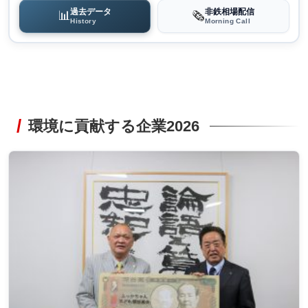
過去データ
非鉄相場配信
📊
🗞️
History
Morning Call
環境に貢献する企業2026