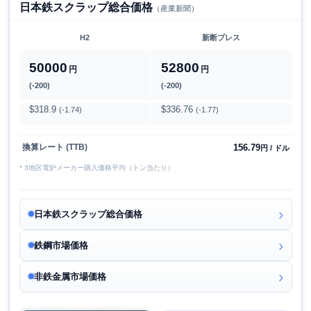
日本鉄スクラップ総合価格
（産業新聞）
H2
新断プレス
50000
52800
円
円
(-200)
(-200)
$318.9
$336.76
(-1.74)
(-1.77)
156.79
換算レート (TTB)
円 / ドル
* 3地区電炉メーカー購入価格平均（トン当たり）
日本鉄スクラップ総合価格
鉄鋼市場価格
非鉄金属市場価格