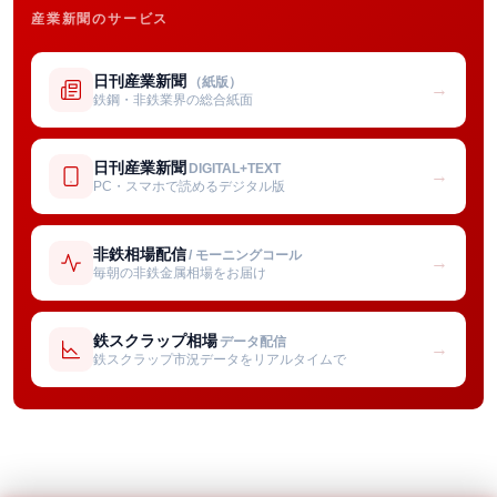
産業新聞のサービス
日刊産業新聞
（紙版）
→
鉄鋼・非鉄業界の総合紙面
日刊産業新聞
DIGITAL+TEXT
→
PC・スマホで読めるデジタル版
非鉄相場配信
/ モーニングコール
→
毎朝の非鉄金属相場をお届け
鉄スクラップ相場
データ配信
→
鉄スクラップ市況データをリアルタイムで