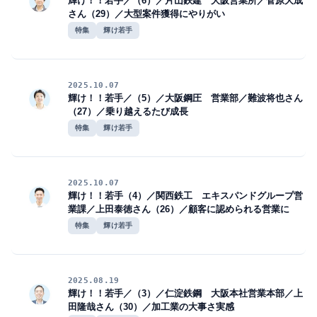
輝け！！若手／（6）／片山鉄建 大阪営業所／菅原大成
さん（29）／大型案件獲得にやりがい
特集
輝け若手
2025.10.07
輝け！！若手／（5）／大阪鋼圧 営業部／難波将也さん
（27）／乗り越えるたび成長
特集
輝け若手
2025.10.07
輝け！！若手（4）／関西鉄工 エキスパンドグループ営
業課／上田泰徳さん（26）／顧客に認められる営業に
特集
輝け若手
2025.08.19
輝け！！若手／（3）／仁淀鉄鋼 大阪本社営業本部／上
田隆哉さん（30）／加工業の大事さ実感