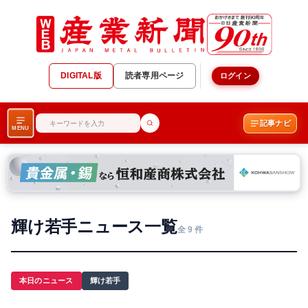
DIGITAL版
読者専用ページ
ログイン
記事ナビ
MENU
輝け若手ニュース一覧
全 9 件
本日のニュース
輝け若手