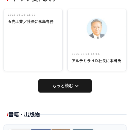
ディング 創
働く／女性
立30周年記念
管理職編
祝う 業界関
インタビュ
2026.08.05 11:00
INTERVIEW
INTERVIEW
係者ら220人
ー／社内ア
五光工業／社長に永島専務
出席
イデア発掘
し形に
2026.08.04 15:14
アルテミラＨＤ社長に本田氏
もっと読む
書籍・出版物