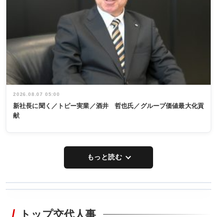
2026.08.07 05:00
新社長に聞く／トピー実業／酒井 哲也氏／グループ価値最大化貢
献
もっと読む
WORKING
RECYCLING
STYLE
トップ交代人事
タックトレー
非鉄業界で