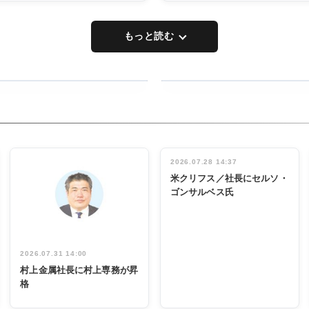
もっと読む
RECYCLING
タックトレー
ディング 創
立30周年記
INTERVIEW
念祝う 業界
2026.07.28 14:37
関係者ら220
米クリフス／社長にセルソ・
人出席
ゴンサルベス氏
2026.07.31 14:00
村上金属社長に村上専務が昇
格