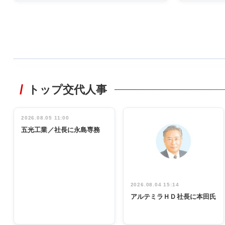
WORKING
STYLE
トップ交代人事
非鉄業界で
働く／女性
管理職編
2026.08.05 11:00
INTERVIEW
インタビュ
五光工業／社長に永島専務
ー／社内ア
イデア発掘
し形に
2026.08.04 15:14
アルテミラＨＤ社長に本田氏