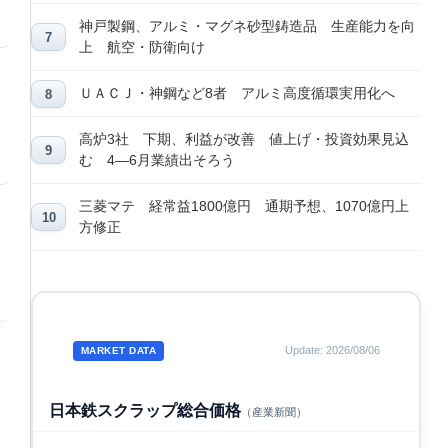
神戸製鋼、アルミ・マグネ砂型鋳造品 生産能力を向
上 航空・防衛向け
ＵＡＣＪ・神鋼など8者 アルミ高度循環実用化へ
高炉3社 下期、利益が改善 値上げ・投資効果見込
む 4―6月業績出そろう
三菱マテ 経常益1800億円 通期予想、1070億円上
方修正
Update: 2026/08/06
MARKET DATA
日本鉄スクラップ総合価格
（産業新聞）