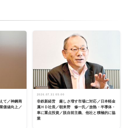
2026.07.31 05:00
えて／神鋼商
非鉄新経営 厳しさ増す市場に対応／日本軽金
業価値向上／
属ＨＤ社長／朝来野 修一氏／放熱・半導体・
車に重点投資／脱自前主義、他社と積極的に協
業