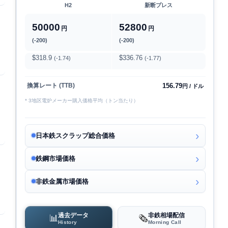
H2
新断プレス
50000
52800
円
円
(-200)
(-200)
$318.9
$336.76
(-1.74)
(-1.77)
156.79
換算レート (TTB)
円 / ドル
* 3地区電炉メーカー購入価格平均（トン当たり）
日本鉄スクラップ総合価格
鉄鋼市場価格
非鉄金属市場価格
過去データ
非鉄相場配信
📊
🗞️
History
Morning Call