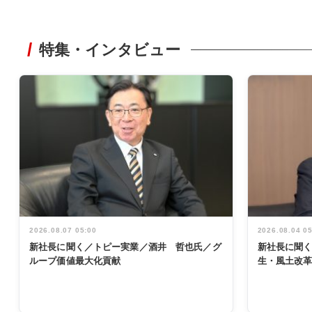
特集・インタビュー
2026.08.07 05:00
2026.08.04 0
新社長に聞く／トピー実業／酒井 哲也氏／グ
新社長に聞
ループ価値最大化貢献
生・風土改