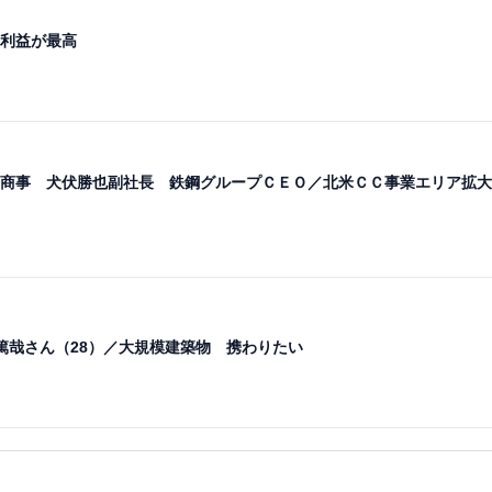
利益が最高
商事 犬伏勝也副社長 鉄鋼グループＣＥＯ／北米ＣＣ事業エリア拡大
篤哉さん（28）／大規模建築物 携わりたい