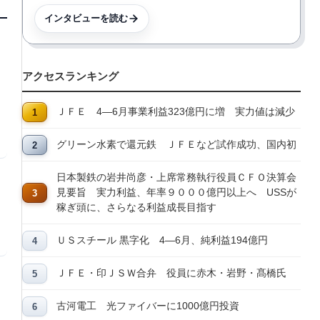
インタビューを読む
アクセスランキング
ＪＦＥ 4―6月事業利益323億円に増 実力値は減少
グリーン水素で還元鉄 ＪＦＥなど試作成功、国内初
日本製鉄の岩井尚彦・上席常務執行役員ＣＦＯ決算会
見要旨 実力利益、年率９０００億円以上へ USSが
稼ぎ頭に、さらなる利益成長目指す
ＵＳスチール 黒字化 4―6月、純利益194億円
ＪＦＥ・印ＪＳＷ合弁 役員に赤木・岩野・髙橋氏
古河電工 光ファイバーに1000億円投資