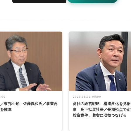
5:00
2026.08.03 05:00
く／東邦亜鉛 佐藤義和氏／事業再
商社の経営戦略 構造変化を見据
革を推進
事 髙下拡展社長／長期視点で企
投資案件、着実に収益つなげる