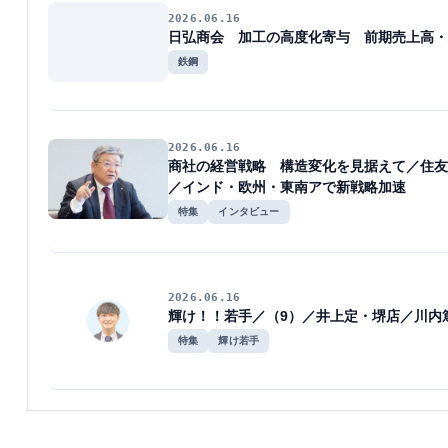
2026.06.16
日弘商会 加工の高度化寄与 前期売上高・
鉄鋼
2026.06.16
商社の経営戦略 構造変化を見据えて／住友
／インド・欧州・東南アで新戦略加速
特集
インタビュー
2026.06.16
輝け！！若手／（9）／井上定・堺店／川内
特集
輝け若手