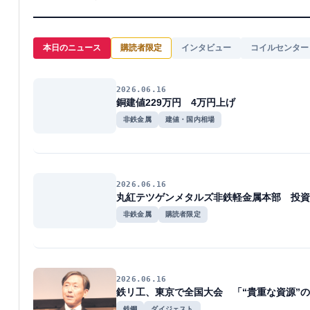
本日のニュース
購読者限定
インタビュー
コイルセンター
2026.06.16
銅建値229万円 4万円上げ
非鉄金属
建値・国内相場
2026.06.16
丸紅テツゲンメタルズ非鉄軽金属本部 投資
非鉄金属
購読者限定
2026.06.16
鉄リ工、東京で全国大会 「“貴重な資源”
鉄鋼
ダイジェスト