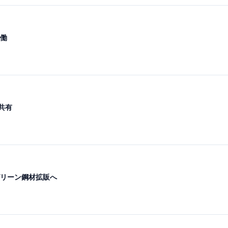
働
共有
リーン鋼材拡販へ