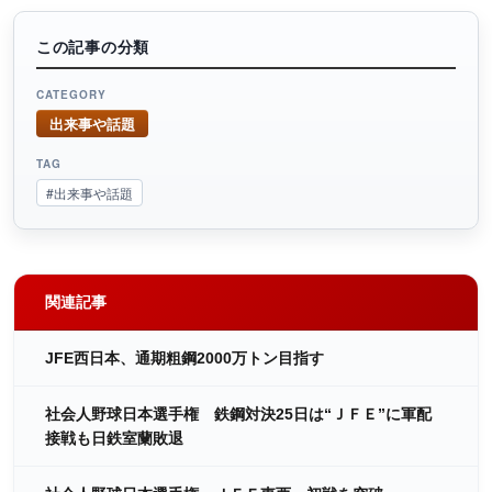
この記事の分類
CATEGORY
出来事や話題
TAG
#出来事や話題
関連記事
JFE西日本、通期粗鋼2000万トン目指す
社会人野球日本選手権 鉄鋼対決25日は“ＪＦＥ”に軍配
接戦も日鉄室蘭敗退