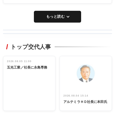
もっと読む
WORKING
RECYCLING
STYLE
トップ交代人事
タックトレー
非鉄業界で
ディング 創
働く／女性
立30周年記念
管理職編
祝う 業界関
インタビュ
2026.08.05 11:00
INTERVIEW
INTERVIEW
係者ら220人
ー／社内ア
五光工業／社長に永島専務
出席
イデア発掘
し形に
2026.08.04 15:14
アルテミラＨＤ社長に本田氏