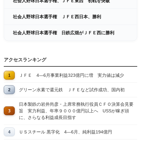
社会人野球日本選手権、ＪＦＥ東西 初戦を突破
社会人野球日本選手権 ＪＦＥ西日本、勝利
社会人野球日本選手権 日鉄広畑がＪＦＥ西に勝利
アクセスランキング
ＪＦＥ 4―6月事業利益323億円に増 実力値は減少
グリーン水素で還元鉄 ＪＦＥなど試作成功、国内初
日本製鉄の岩井尚彦・上席常務執行役員ＣＦＯ決算会見要
旨 実力利益、年率９０００億円以上へ USSが稼ぎ頭
に、さらなる利益成長目指す
ＵＳスチール 黒字化 4―6月、純利益194億円