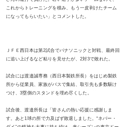
これからトレーニングを積み、もう一皮剥けたチーム
になってもらいたい」とコメントした。
ＪＦＥ西日本は第2試合でパナソニックと対戦、最終回
に追い上げるなど粘りを見せたが、2対3で敗れた。
試合には渡邉誠専務（西日本製鉄所長）をはじめ製鉄
所から従業員、家族がバスで集結、取引先も多数駆け
つけ、3塁側のスタンドを埋め尽くした。
試合後、渡邉所長は「皆さんの熱い応援に感謝しま
す。あと1球の所で力及ばず敗退しました。“ネバー・
ダイ"の精神を大事に持ち続け、来シーズンの東京ドー