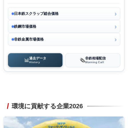
日本鉄スクラップ総合価格
鉄鋼市場価格
非鉄金属市場価格
過去データ
非鉄相場配信
📊
🗞️
History
Morning Call
環境に貢献する企業2026