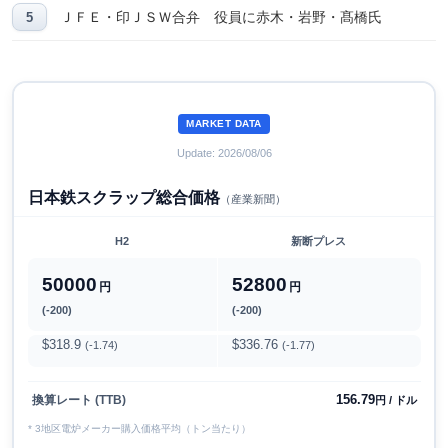
ＪＦＥ・印ＪＳＷ合弁 役員に赤木・岩野・髙橋氏
MARKET DATA
Update: 2026/08/06
日本鉄スクラップ総合価格
（産業新聞）
H2
新断プレス
50000
52800
円
円
(-200)
(-200)
$318.9
$336.76
(-1.74)
(-1.77)
156.79
換算レート (TTB)
円 / ドル
* 3地区電炉メーカー購入価格平均（トン当たり）