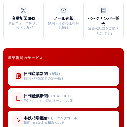
産業新聞SNS
メール速報
バックナンバー販
最新ニュースをリア
鉄鋼・非鉄の速報を
売
ルタイム配信
お届け
過去の紙面をご購入
いただけます
産業新聞のサービス
日刊産業新聞
（紙版）
→
鉄鋼・非鉄業界の総合紙面
日刊産業新聞
DIGITAL+TEXT
→
PC・スマホで読めるデジタル版
非鉄相場配信
/ モーニングコール
→
毎朝の非鉄金属相場をお届け