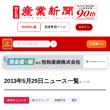
DIGITAL版
読者専用ページ
ログイン
記事ナビ
MENU
2013年5月29日ニュース一覧
全 13 件
本日のニュース
鉄スクラップ
鉄鋼市況
電炉