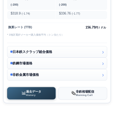
(-200)
(-200)
$318.9
$336.76
(-1.74)
(-1.77)
156.79
換算レート (TTB)
円 / ドル
* 3地区電炉メーカー購入価格平均（トン当たり）
日本鉄スクラップ総合価格
鉄鋼市場価格
非鉄金属市場価格
過去データ
非鉄相場配信
📊
🗞️
History
Morning Call