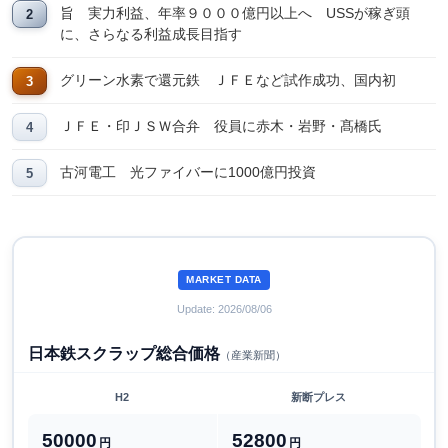
旨 実力利益、年率９０００億円以上へ USSが稼ぎ頭
に、さらなる利益成長目指す
グリーン水素で還元鉄 ＪＦＥなど試作成功、国内初
ＪＦＥ・印ＪＳＷ合弁 役員に赤木・岩野・髙橋氏
古河電工 光ファイバーに1000億円投資
MARKET DATA
Update: 2026/08/06
日本鉄スクラップ総合価格
（産業新聞）
H2
新断プレス
50000
52800
円
円