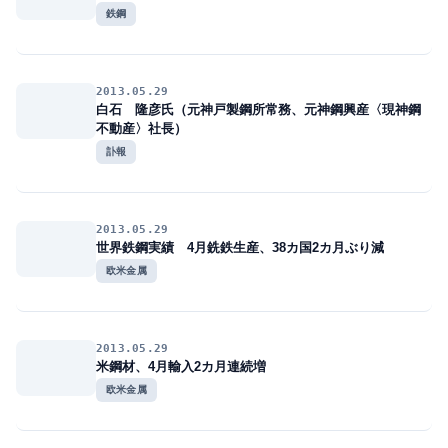
鉄鋼
2013.05.29
白石 隆彦氏（元神戸製鋼所常務、元神鋼興産〈現神鋼
不動産〉社長）
訃報
2013.05.29
世界鉄鋼実績 4月銑鉄生産、38カ国2カ月ぶり減
欧米金属
2013.05.29
米鋼材、4月輸入2カ月連続増
欧米金属