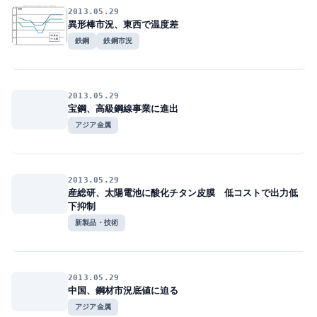
2013.05.29
異形棒市況、東西で温度差
鉄鋼
鉄鋼市況
2013.05.29
宝鋼、高級鋼線事業に進出
アジア金属
2013.05.29
産総研、太陽電池に酸化チタン皮膜 低コストで出力低
下抑制
新製品・技術
2013.05.29
中国、鋼材市況底値に迫る
アジア金属