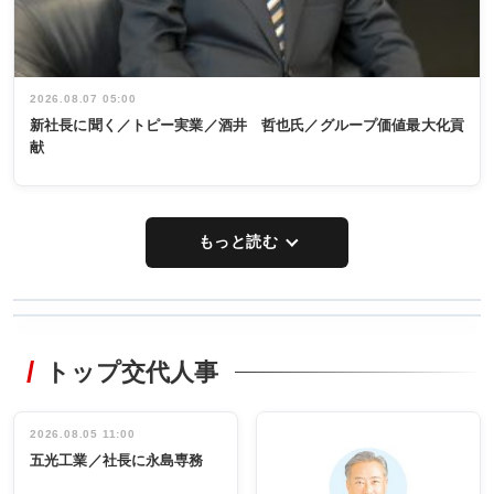
2026.08.07 05:00
新社長に聞く／トピー実業／酒井 哲也氏／グループ価値最大化貢
献
もっと読む
WORKING
RECYCLING
STYLE
トップ交代人事
タックトレー
非鉄業界で
ディング 創
働く／女性
立30周年記念
管理職編
祝う 業界関
インタビュ
2026.08.05 11:00
INTERVIEW
INTERVIEW
係者ら220人
ー／社内ア
五光工業／社長に永島専務
出席
イデア発掘