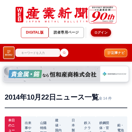
DIGITAL版
読者専用ページ
ログイン
記事ナビ
MENU
2014年10月22日ニュース一覧
全 14 件
本日
建
日
出来
山陽
鉄ス
鉄鋼団
のニ
値・
本
鉛・
事や
特殊
クラ
体・官
ュー
国内
製
電池