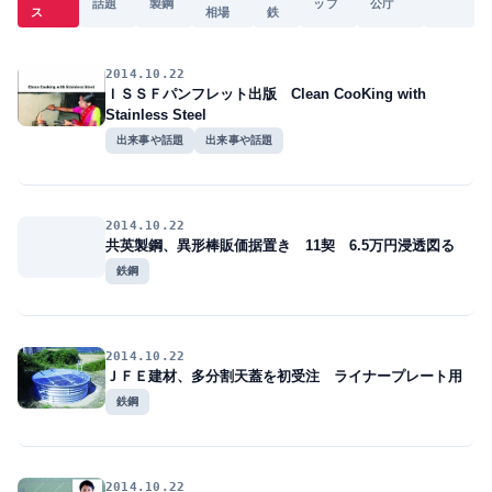
話題
製鋼
ップ
公庁
ス
相場
鉄
2014.10.22
ＩＳＳＦパンフレット出版 Clean CooKing with
Stainless Steel
出来事や話題
出来事や話題
2014.10.22
共英製鋼、異形棒販価据置き 11契 6.5万円浸透図る
鉄鋼
2014.10.22
ＪＦＥ建材、多分割天蓋を初受注 ライナープレート用
鉄鋼
2014.10.22