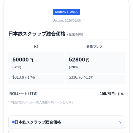
MARKET DATA
Update: 2026/08/06
日本鉄スクラップ総合価格
（産業新聞）
H2
新断プレス
50000
52800
円
円
(-200)
(-200)
$318.9
$336.76
(-1.74)
(-1.77)
156.79
換算レート (TTB)
円 / ドル
* 3地区電炉メーカー購入価格平均（トン当たり）
日本鉄スクラップ総合価格