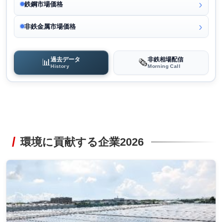
鉄鋼市場価格
非鉄金属市場価格
過去データ
非鉄相場配信
📊
🗞️
History
Morning Call
環境に貢献する企業2026