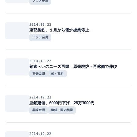
アジア金属
2014.10.22
東部製鉄、１月から電炉操業停止
アジア金属
2014.10.22
鉛遮へいのニーズ再燃 原発廃炉・再稼働で伸び
非鉄金属
鉛・電池
2014.10.22
亜鉛建値、6000円下げ 28万3000円
非鉄金属
建値・国内相場
2014.10.22