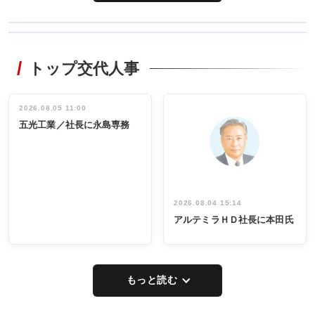
WORKING
RECYCLING
STYLE
トップ交代人事
タックトレー
非鉄業界で
ディング 創
働く／女性
立30周年記念
管理職編
祝う 業界関
インタビュ
2026.08.05 11:00
INTERVIEW
INTERVIEW
係者ら220人
ー／社内ア
五光工業／社長に永島専務
出席
イデア発掘
し形に
2026.08.04 15:14
アルテミラＨＤ社長に本田氏
もっと読む