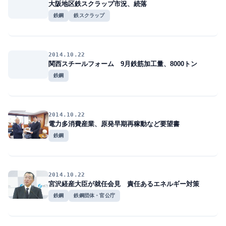
大阪地区鉄スクラップ市況、続落
鉄鋼
鉄スクラップ
2014.10.22
関西スチールフォーム 9月鉄筋加工量、8000トン
鉄鋼
2014.10.22
電力多消費産業、原発早期再稼動など要望書
鉄鋼
2014.10.22
宮沢経産大臣が就任会見 責任あるエネルギー対策
鉄鋼
鉄鋼団体・官公庁