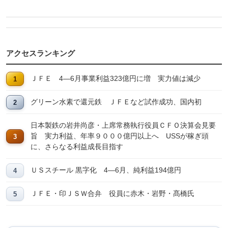
アクセスランキング
ＪＦＥ 4―6月事業利益323億円に増 実力値は減少
グリーン水素で還元鉄 ＪＦＥなど試作成功、国内初
日本製鉄の岩井尚彦・上席常務執行役員ＣＦＯ決算会見要
旨 実力利益、年率９０００億円以上へ USSが稼ぎ頭
に、さらなる利益成長目指す
ＵＳスチール 黒字化 4―6月、純利益194億円
ＪＦＥ・印ＪＳＷ合弁 役員に赤木・岩野・髙橋氏