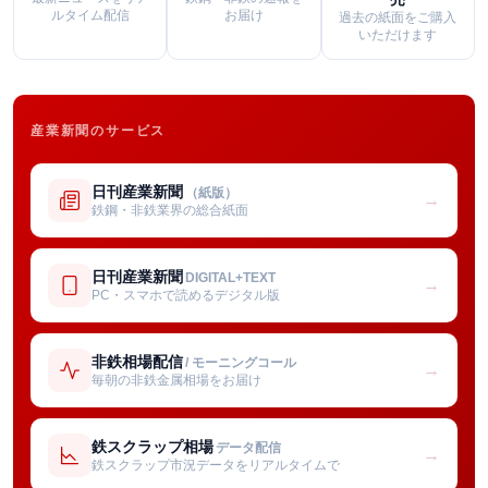
ルタイム配信
お届け
過去の紙面をご購入
いただけます
産業新聞のサービス
日刊産業新聞
（紙版）
→
鉄鋼・非鉄業界の総合紙面
日刊産業新聞
DIGITAL+TEXT
→
PC・スマホで読めるデジタル版
非鉄相場配信
/ モーニングコール
→
毎朝の非鉄金属相場をお届け
鉄スクラップ相場
データ配信
→
鉄スクラップ市況データをリアルタイムで