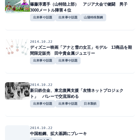
篠藤淳選手（山特陸上部） アジア大会で健闘 男子
3000メートル障害４位
出来事や話題
出来事や話題
山陽特殊製鋼
2014.10.22
ディズニー映画「アナと雪の女王」モデル 13商品を期
間限定販売 田中貴金属ジュエリー
出来事や話題
出来事や話題
2014.10.22
新日鉄住金、東北復興支援「友情ネットプロジェク
ト」 バレーで交流深める
出来事や話題
出来事や話題
日本製鉄
2014.10.22
中国粗鋼、拡大基調にブレーキ