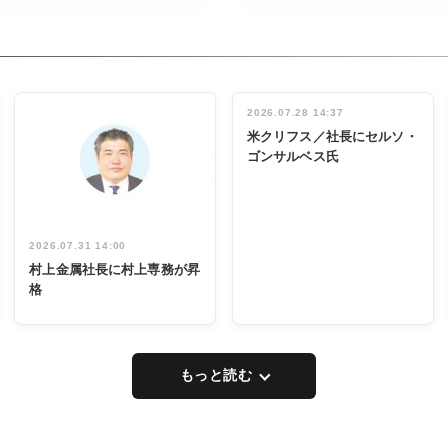
RECYCLING
タックトレー
ディング 創
立30周年記
INTERVIEW
念祝う 業界
2026.07.28 14:37
関係者ら220
米クリフス／社長にセルソ・
人出席
ゴンサルベス氏
2026.07.31 14:00
村上金属社長に村上専務が昇
格
もっと読む