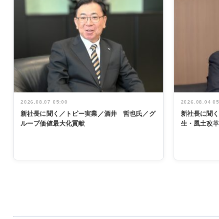
2026.08.07 05:00
2026.08.04 0
新社長に聞く／トピー実業／酒井 哲也氏／グ
新社長に聞
ループ価値最大化貢献
生・風土改