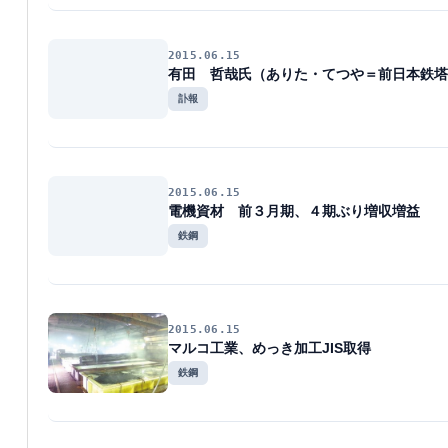
2015.06.15
有田 哲哉氏（ありた・てつや＝前日本鉄塔
訃報
2015.06.15
電機資材 前３月期、４期ぶり増収増益
鉄鋼
2015.06.15
マルコ工業、めっき加工JIS取得
鉄鋼