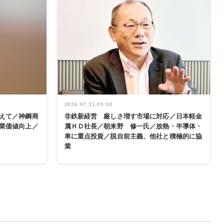
2026.07.31 05:00
えて／神鋼商
非鉄新経営 厳しさ増す市場に対応／日本軽金
業価値向上／
属ＨＤ社長／朝来野 修一氏／放熱・半導体・
車に重点投資／脱自前主義、他社と積極的に協
業