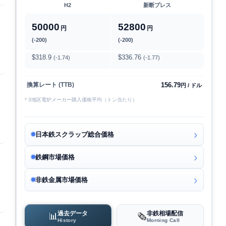
H2
新断プレス
50000
52800
円
円
(-200)
(-200)
$318.9
$336.76
(-1.74)
(-1.77)
156.79
換算レート (TTB)
円 / ドル
* 3地区電炉メーカー購入価格平均（トン当たり）
日本鉄スクラップ総合価格
鉄鋼市場価格
非鉄金属市場価格
過去データ
非鉄相場配信
📊
🗞️
History
Morning Call