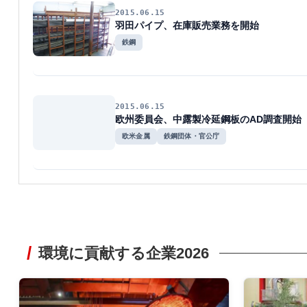
2015.06.15
羽田パイプ、在庫販売業務を開始
鉄鋼
2015.06.15
欧州委員会、中露製冷延鋼板のAD調査開始
欧米金属
鉄鋼団体・官公庁
環境に貢献する企業2026