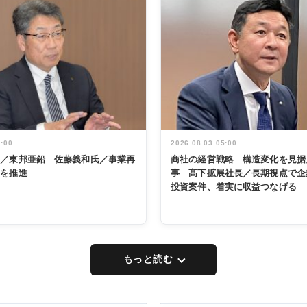
5:00
2026.08.03 05:00
く／東邦亜鉛 佐藤義和氏／事業再
商社の経営戦略 構造変化を見据
革を推進
事 髙下拡展社長／長期視点で企
投資案件、着実に収益つなげる
もっと読む