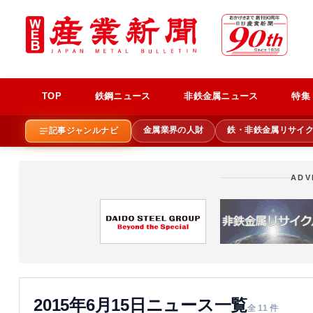
TOP
鉄鋼ニュース
非鉄金属ニュース
特集
金属業界の人財
鉄・非鉄金属リサイ
記事ジャンルナビ
ADV
2015年6月15日ニュース一覧
全 11 件