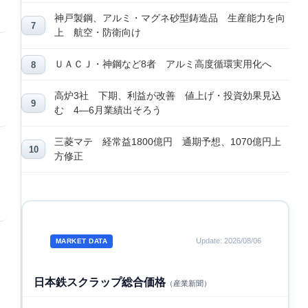
神戸製鋼、アルミ・マグネ砂型鋳造品 生産能力を向
上 航空・防衛向け
ＵＡＣＪ・神鋼など8者 アルミ高度循環実用化へ
高炉3社 下期、利益が改善 値上げ・投資効果見込
む 4―6月業績出そろう
三菱マテ 経常益1800億円 通期予想、1070億円上
方修正
Update: 2026/08/06
MARKET DATA
日本鉄スクラップ総合価格
（産業新聞）