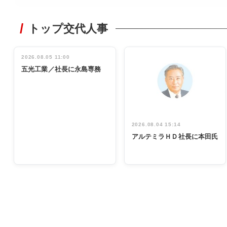
WORKING
STYLE
トップ交代人事
非鉄業界で
働く／女性
管理職編
2026.08.05 11:00
INTERVIEW
インタビュ
五光工業／社長に永島専務
ー／社内ア
イデア発掘
し形に
2026.08.04 15:14
アルテミラＨＤ社長に本田氏