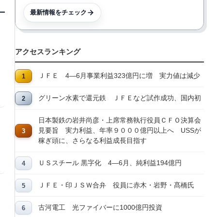
最新情報をチェック
アクセスランキング
ＪＦＥ 4―6月事業利益323億円に増 実力値は減少
グリーン水素で還元鉄 ＪＦＥなど試作成功、国内初
日本製鉄の岩井尚彦・上席常務執行役員ＣＦＯ決算会
見要旨 実力利益、年率９０００億円以上へ USSが
稼ぎ頭に、さらなる利益成長目指す
ＵＳスチール 黒字化 4―6月、純利益194億円
ＪＦＥ・印ＪＳＷ合弁 役員に赤木・岩野・髙橋氏
古河電工 光ファイバーに1000億円投資