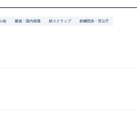
ル他
建値・国内相場
鉄スクラップ
鉄鋼団体・官公庁