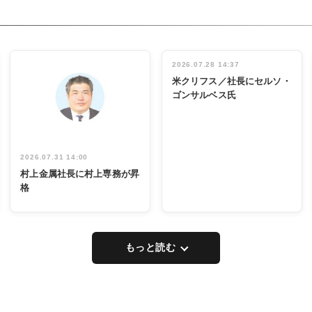
RECYCLING
タックトレー
ディング 創
立30周年記
INTERVIEW
念祝う 業界
2026.07.28 14:37
関係者ら220
米クリフス／社長にセルソ・
人出席
ゴンサルベス氏
2026.07.31 14:00
村上金属社長に村上専務が昇
格
もっと読む