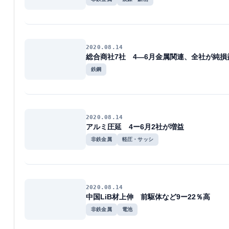
2020.08.14
総合商社7社 4―6月金属関連、全社が純損
鉄鋼
2020.08.14
アルミ圧延 4ー6月2社が増益
非鉄金属
軽圧・サッシ
2020.08.14
中国LiB材上伸 前駆体など9ー22％高
非鉄金属
電池