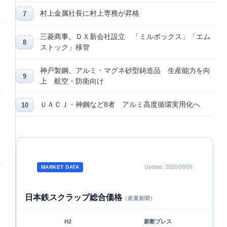
村上金属社長に村上専務が昇格
三菱商事、ＤＸ新会社設立 「ミルボックス」「エム
ストック」移管
神戸製鋼、アルミ・マグネ砂型鋳造品 生産能力を向
上 航空・防衛向け
ＵＡＣＪ・神鋼など8者 アルミ高度循環実用化へ
Update: 2026/08/06
MARKET DATA
日本鉄スクラップ総合価格
（産業新聞）
H2
新断プレス