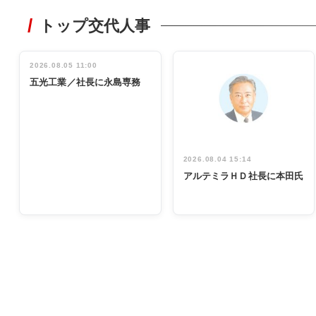
WORKING
STYLE
トップ交代人事
非鉄業界で
働く／女性
管理職編
2026.08.05 11:00
INTERVIEW
インタビュ
五光工業／社長に永島専務
ー／社内ア
イデア発掘
し形に
2026.08.04 15:14
アルテミラＨＤ社長に本田氏