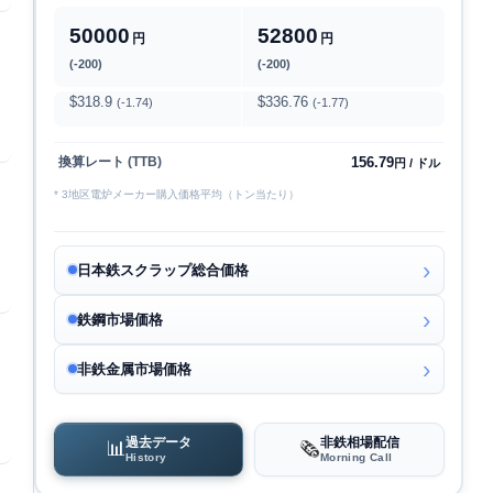
50000
52800
円
円
(-200)
(-200)
$318.9
$336.76
(-1.74)
(-1.77)
156.79
換算レート (TTB)
円 / ドル
* 3地区電炉メーカー購入価格平均（トン当たり）
日本鉄スクラップ総合価格
鉄鋼市場価格
非鉄金属市場価格
過去データ
非鉄相場配信
📊
🗞️
History
Morning Call