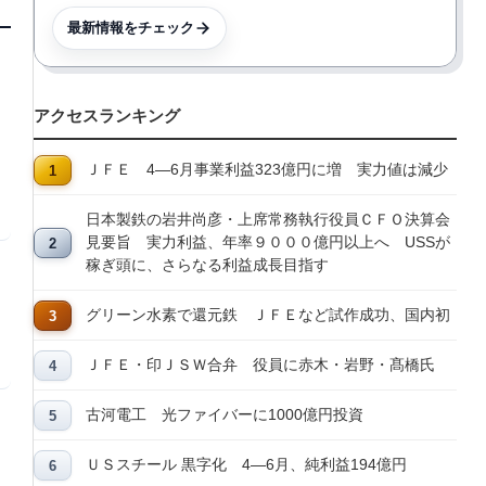
最新情報をチェック
アクセスランキング
ＪＦＥ 4―6月事業利益323億円に増 実力値は減少
日本製鉄の岩井尚彦・上席常務執行役員ＣＦＯ決算会
見要旨 実力利益、年率９０００億円以上へ USSが
稼ぎ頭に、さらなる利益成長目指す
グリーン水素で還元鉄 ＪＦＥなど試作成功、国内初
ＪＦＥ・印ＪＳＷ合弁 役員に赤木・岩野・髙橋氏
古河電工 光ファイバーに1000億円投資
ＵＳスチール 黒字化 4―6月、純利益194億円