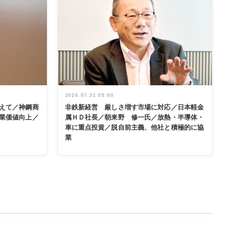
2026.07.31 05:00
えて／神鋼商
非鉄新経営 厳しさ増す市場に対応／日本軽金
業価値向上／
属ＨＤ社長／朝来野 修一氏／放熱・半導体・
車に重点投資／脱自前主義、他社と積極的に協
業