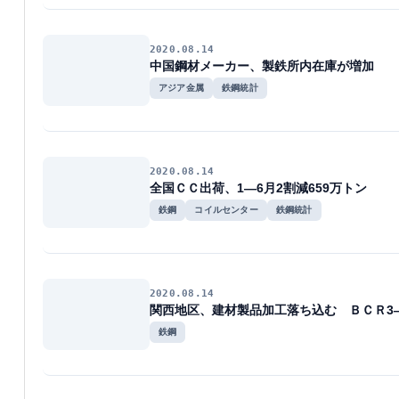
2020.08.14
中国鋼材メーカー、製鉄所内在庫が増加
アジア金属
鉄鋼統計
2020.08.14
全国ＣＣ出荷、1―6月2割減659万トン
鉄鋼
コイルセンター
鉄鋼統計
2020.08.14
関西地区、建材製品加工落ち込む ＢＣＲ3
鉄鋼