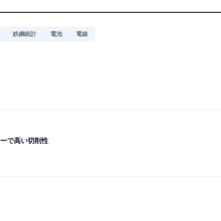
鉄鋼統計
電池
電線
ーで高い切削性