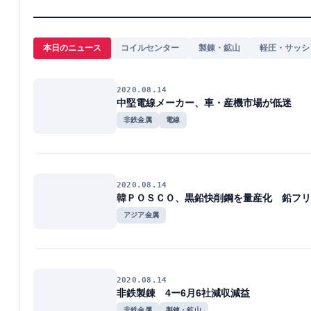
本日のニュース
コイルセンター
製錬・鉱山
軽圧・サッシ
2020.08.14
中堅電線メーカー、車・産機市場が低迷
非鉄金属
電線
2020.08.14
韓ＰＯＳＣＯ、黒鉛快削鋼を量産化 鉛フリ
アジア金属
2020.08.14
非鉄製錬 4ー6月6社減収減益
非鉄金属
製錬・鉱山