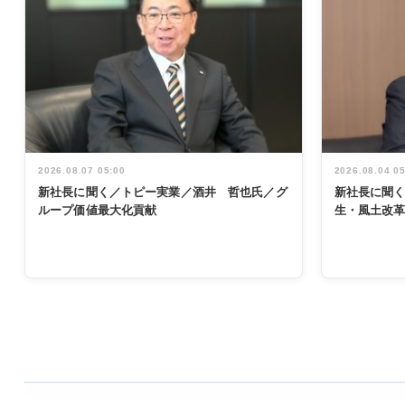
2026.08.07 05:00
2026.08.04 0
新社長に聞く／トピー実業／酒井 哲也氏／グ
新社長に聞
ループ価値最大化貢献
生・風土改