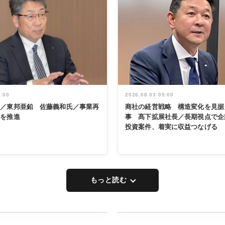
5:00
2026.08.03 05:00
く／東邦亜鉛 佐藤義和氏／事業再
商社の経営戦略 構造変化を見据
革を推進
事 髙下拡展社長／長期視点で企
投資案件、着実に収益つなげる
もっと読む