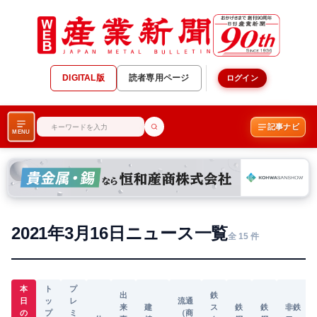
DIGITAL版
読者専用ページ
ログイン
記事ナビ
MENU
2021年3月16日ニュース一覧
全 15 件
本
ト
プ
出
鉄
日
ッ
レ
流通
来
建
ス
鉄
鉄
非鉄
の
プ
ミ
（商