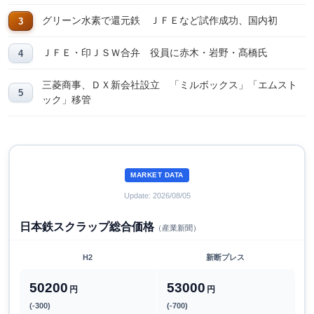
グリーン水素で還元鉄 ＪＦＥなど試作成功、国内初
ＪＦＥ・印ＪＳＷ合弁 役員に赤木・岩野・髙橋氏
三菱商事、ＤＸ新会社設立 「ミルボックス」「エムスト
ック」移管
MARKET DATA
Update: 2026/08/05
日本鉄スクラップ総合価格
（産業新聞）
H2
新断プレス
50200
53000
円
円
(-300)
(-700)