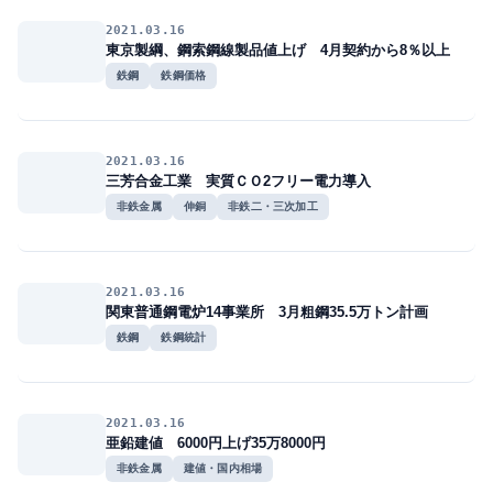
2021.03.16
東京製綱、鋼索鋼線製品値上げ 4月契約から8％以上
鉄鋼
鉄鋼価格
2021.03.16
三芳合金工業 実質ＣＯ2フリー電力導入
非鉄金属
伸銅
非鉄二・三次加工
2021.03.16
関東普通鋼電炉14事業所 3月粗鋼35.5万トン計画
鉄鋼
鉄鋼統計
2021.03.16
亜鉛建値 6000円上げ35万8000円
非鉄金属
建値・国内相場