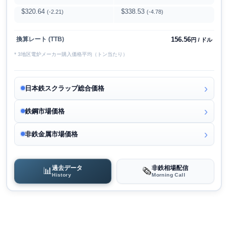
$320.64
$338.53
(-2.21)
(-4.78)
156.56
換算レート (TTB)
円 / ドル
* 3地区電炉メーカー購入価格平均（トン当たり）
日本鉄スクラップ総合価格
鉄鋼市場価格
非鉄金属市場価格
過去データ
非鉄相場配信
📊
🗞️
History
Morning Call