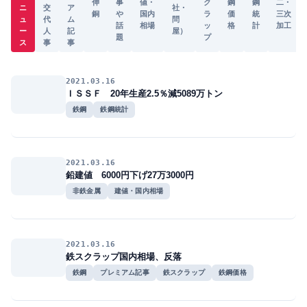
伸
事
値・
ク
鋼
鋼
二・
ニ
交
ア
社・
銅
や
国内
ラ
価
統
三次
ュ
代
ム
問
話
相場
ッ
格
計
加工
ー
人
記
屋）
題
プ
ス
事
事
2021.03.16
ＩＳＳＦ 20年生産2.5％減5089万トン
鉄鋼
鉄鋼統計
2021.03.16
鉛建値 6000円下げ27万3000円
非鉄金属
建値・国内相場
2021.03.16
鉄スクラップ国内相場、反落
鉄鋼
プレミアム記事
鉄スクラップ
鉄鋼価格