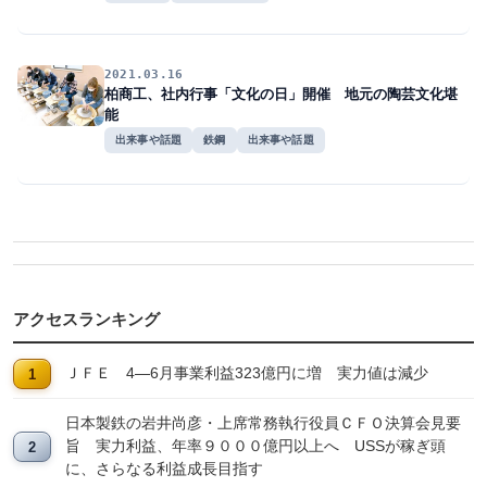
2021.03.16
柏商工、社内行事「文化の日」開催 地元の陶芸文化堪
能
出来事や話題
鉄鋼
出来事や話題
アクセスランキング
ＪＦＥ 4―6月事業利益323億円に増 実力値は減少
日本製鉄の岩井尚彦・上席常務執行役員ＣＦＯ決算会見要
旨 実力利益、年率９０００億円以上へ USSが稼ぎ頭
に、さらなる利益成長目指す