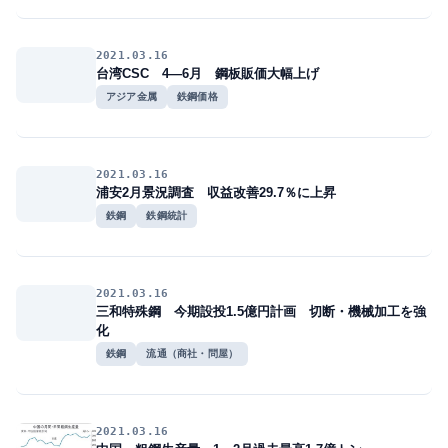
2021.03.16
台湾CSC 4―6月 鋼板販価大幅上げ
アジア金属
鉄鋼価格
2021.03.16
浦安2月景況調査 収益改善29.7％に上昇
鉄鋼
鉄鋼統計
2021.03.16
三和特殊鋼 今期設投1.5億円計画 切断・機械加工を強
化
鉄鋼
流通（商社・問屋）
2021.03.16