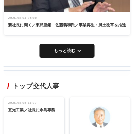
2026.08.04 05:00
新社長に聞く／東邦亜鉛 佐藤義和氏／事業再生・風土改革を推進
もっと読む
WORKING
RECYCLING
STYLE
トップ交代人事
タックトレー
非鉄業界で
ディング 創
働く／女性
立30周年記念
管理職編
祝う 業界関
インタビュ
2026.08.05 11:00
INTERVIEW
INTERVIEW
係者ら220人
ー／社内ア
五光工業／社長に永島専務
出席
イデア発掘
し形に