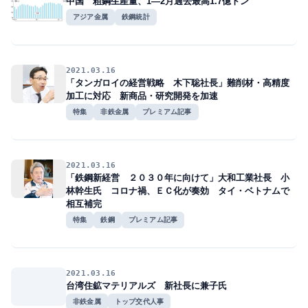
中国 粗鋼生産量、1―2月過去最高1.7億トン
アジア金属
鉄鋼統計
2021.03.16
「タンガロイの経営戦略 木下聡社長」難削材・高精度
加工に対応 新商品・研究開発を加速
特集
非鉄金属
プレミアム記事
2021.03.16
「鉄鋼新経営 ２０３０年に向けて」大和工業社長 小
林幹生氏 コロナ禍、ＥＣ化が奏効 タイ・ベトナムで
相互補完
特集
鉄鋼
プレミアム記事
2021.03.16
台湾住鉱マテリアルズ 新社長に兼子氏
非鉄金属
トップ交代人事