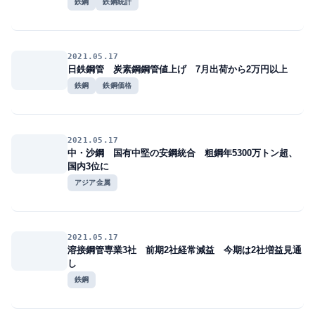
鉄鋼
鉄鋼統計
2021.05.17
日鉄鋼管 炭素鋼鋼管値上げ 7月出荷から2万円以上
鉄鋼
鉄鋼価格
2021.05.17
中・沙鋼 国有中堅の安鋼統合 粗鋼年5300万トン超、
国内3位に
アジア金属
2021.05.17
溶接鋼管専業3社 前期2社経常減益 今期は2社増益見通
し
鉄鋼