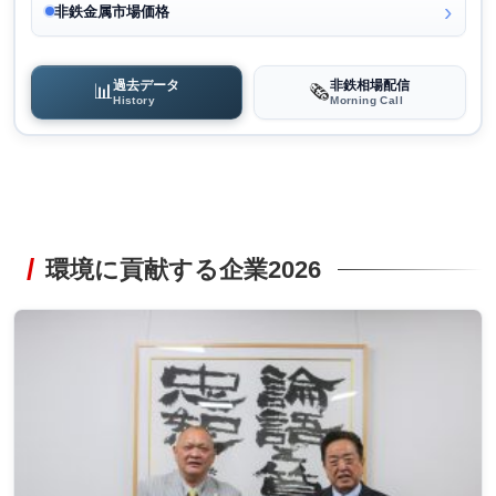
非鉄金属市場価格
過去データ
非鉄相場配信
📊
🗞️
History
Morning Call
環境に貢献する企業2026