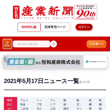
DIGITAL版
読者専用ページ
ログイン
記事ナビ
MENU
2021年5月17日ニュース一覧
全 13 件
本日
アルミ
トッ
プレ
建
軽
鉄
鉄
のニ
地金・
プ交
ミア
値・
圧・
鋼
鋼
ュー
二次合
代人
ム記
国内
サッ
価
統