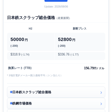
Update: 2026/08/06
日本鉄スクラップ総合価格
（産業新聞）
H2
新断プレス
50000
52800
円
円
(-200)
(-200)
$318.9
$336.76
(-1.74)
(-1.77)
156.79
換算レート (TTB)
円 / ドル
* 3地区電炉メーカー購入価格平均（トン当たり）
日本鉄スクラップ総合価格
鉄鋼市場価格