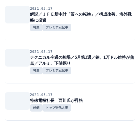
2021.05.17
解説／ＪＦＥ新中計「質への転換」／構成改善、海外戦
略に投資
特集
プレミアム記事
2021.05.17
テクニカル今週の相場／5月第3週／銅、1万ドル維持が焦
点／アルミ、下値探り
特集
プレミアム記事
2021.05.17
特殊電極社長 西川氏が昇格
鉄鋼
トップ交代人事