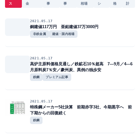
ス
金
事
事
相場
シ
格
計
2021.05.17
銅建値117万円 亜鉛建値37万3000円
非鉄金属
建値・国内相場
2021.05.17
高炉主原料価格見通し／鉄鉱石10％超高 7―9月／4―6
月原料炭7％安／豪州炭、異例の独歩安
鉄鋼
プレミアム記事
2021.05.17
特殊鋼メーカー5社決算 前期赤字3社、今期黒字へ 前
下期からの回復続く
鉄鋼