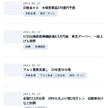
2021.05.17
日軽金ＨＤ 今期営業益270億円予想
非鉄金属
軽圧・サッシ
2021.05.17
17日以降鉄筋棒鋼販価8.5万円超 東京デーバー、一段上
げも視野
鉄鋼
鉄鋼価格
2021.05.17
アルミ需要見通し 21年度10％増
非鉄金属
アルミ地金・二次合金
軽圧・サッシ
2021.05.17
全国CC3月出荷 1年9カ月ぶり増138万トン 自動車向け
など好調