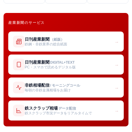
産業新聞のサービス
日刊産業新聞
（紙版）
→
鉄鋼・非鉄業界の総合紙面
日刊産業新聞
DIGITAL+TEXT
→
PC・スマホで読めるデジタル版
非鉄相場配信
/ モーニングコール
→
毎朝の非鉄金属相場をお届け
鉄スクラップ相場
データ配信
→
鉄スクラップ市況データをリアルタイムで