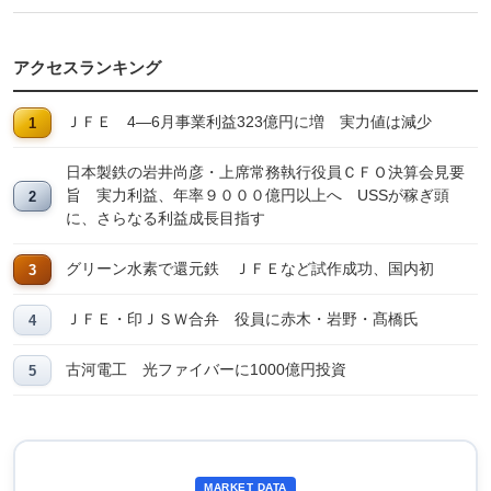
アクセスランキング
ＪＦＥ 4―6月事業利益323億円に増 実力値は減少
日本製鉄の岩井尚彦・上席常務執行役員ＣＦＯ決算会見要
旨 実力利益、年率９０００億円以上へ USSが稼ぎ頭
に、さらなる利益成長目指す
グリーン水素で還元鉄 ＪＦＥなど試作成功、国内初
ＪＦＥ・印ＪＳＷ合弁 役員に赤木・岩野・髙橋氏
古河電工 光ファイバーに1000億円投資
MARKET DATA