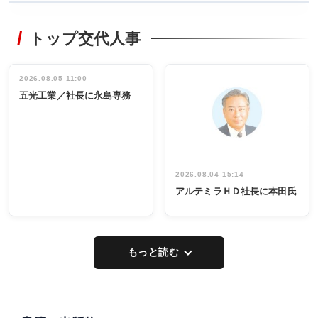
WORKING
RECYCLING
STYLE
トップ交代人事
タックトレー
非鉄業界で
ディング 創
働く／女性
立30周年記念
管理職編
祝う 業界関
インタビュ
2026.08.05 11:00
INTERVIEW
INTERVIEW
係者ら220人
ー／社内ア
五光工業／社長に永島専務
出席
イデア発掘
し形に
2026.08.04 15:14
アルテミラＨＤ社長に本田氏
もっと読む