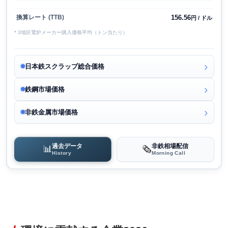
156.56
換算レート (TTB)
円 / ドル
* 3地区電炉メーカー購入価格平均（トン当たり）
日本鉄スクラップ総合価格
鉄鋼市場価格
非鉄金属市場価格
過去データ
非鉄相場配信
📊
🗞️
History
Morning Call