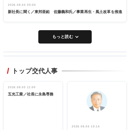
2026.08.04 05:00
新社長に聞く／東邦亜鉛 佐藤義和氏／事業再生・風土改革を推進
もっと読む
WORKING
RECYCLING
STYLE
トップ交代人事
タックトレー
非鉄業界で
ディング 創
働く／女性
立30周年記念
管理職編
祝う 業界関
インタビュ
2026.08.05 11:00
INTERVIEW
INTERVIEW
係者ら220人
ー／社内ア
五光工業／社長に永島専務
出席
イデア発掘
し形に
2026.08.04 15:14