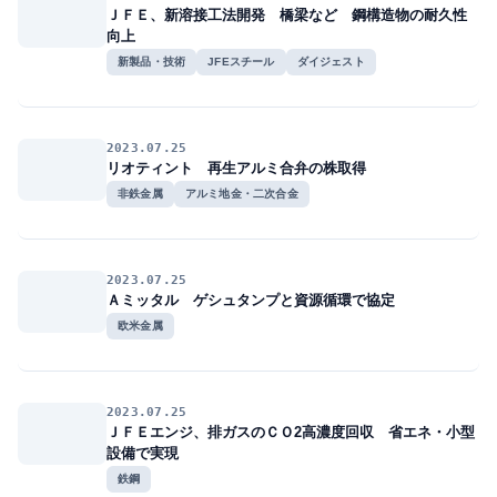
ＪＦＥ、新溶接工法開発 橋梁など 鋼構造物の耐久性
向上
新製品・技術
JFEスチール
ダイジェスト
2023.07.25
リオティント 再生アルミ合弁の株取得
非鉄金属
アルミ地金・二次合金
2023.07.25
Ａミッタル ゲシュタンプと資源循環で協定
欧米金属
2023.07.25
ＪＦＥエンジ、排ガスのＣＯ2高濃度回収 省エネ・小型
設備で実現
鉄鋼