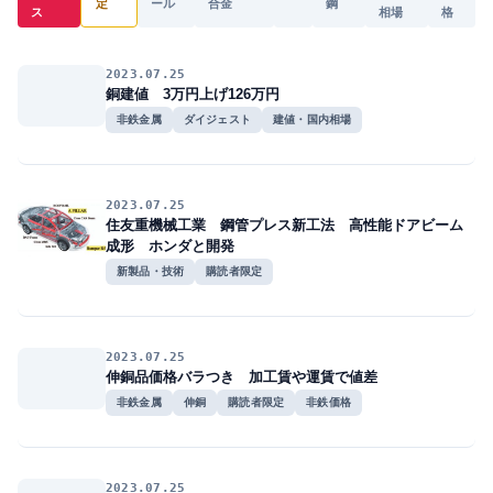
定
ール
合金
鋼
ス
相場
格
2023.07.25
銅建値 3万円上げ126万円
非鉄金属
ダイジェスト
建値・国内相場
2023.07.25
住友重機械工業 鋼管プレス新工法 高性能ドアビーム
成形 ホンダと開発
新製品・技術
購読者限定
2023.07.25
伸銅品価格バラつき 加工賃や運賃で値差
非鉄金属
伸銅
購読者限定
非鉄価格
2023.07.25