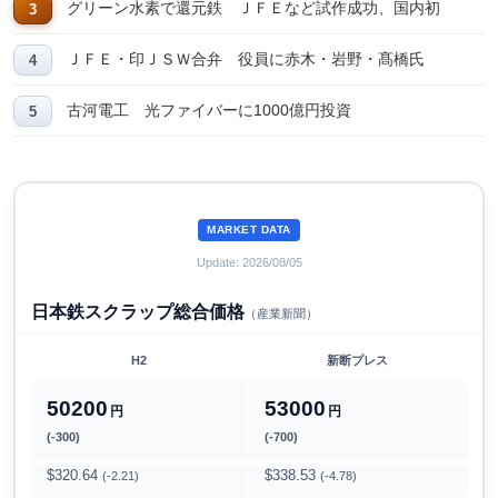
グリーン水素で還元鉄 ＪＦＥなど試作成功、国内初
ＪＦＥ・印ＪＳＷ合弁 役員に赤木・岩野・髙橋氏
古河電工 光ファイバーに1000億円投資
MARKET DATA
Update: 2026/08/05
日本鉄スクラップ総合価格
（産業新聞）
H2
新断プレス
50200
53000
円
円
(-300)
(-700)
$320.64
$338.53
(-2.21)
(-4.78)