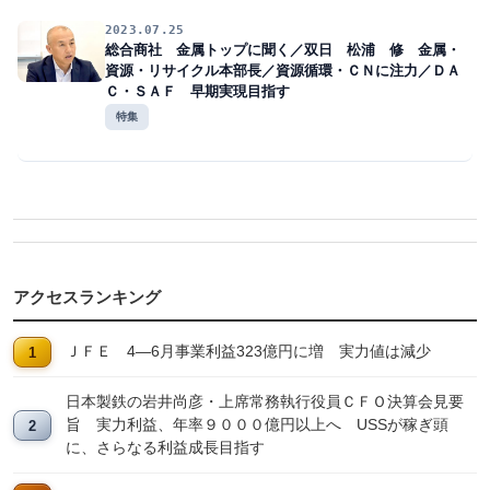
2023.07.25
総合商社 金属トップに聞く／双日 松浦 修 金属・
資源・リサイクル本部長／資源循環・ＣＮに注力／ＤＡ
Ｃ・ＳＡＦ 早期実現目指す
特集
アクセスランキング
ＪＦＥ 4―6月事業利益323億円に増 実力値は減少
日本製鉄の岩井尚彦・上席常務執行役員ＣＦＯ決算会見要
旨 実力利益、年率９０００億円以上へ USSが稼ぎ頭
に、さらなる利益成長目指す