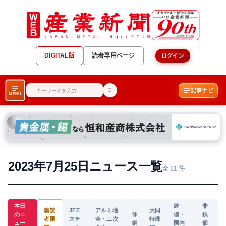
DIGITAL版
読者専用ページ
ログイン
記事ナビ
MENU
2023年7月25日ニュース一覧
全 11 件
本日
建
非
購読
JFE
アルミ地
大同
のニ
伸
値・
鉄
者限
スチ
金・二次
特殊
ュー
銅
国内
価