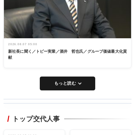
2026.08.07 05:00
新社長に聞く／トピー実業／酒井 哲也氏／グループ価値最大化貢
献
もっと読む
WORKING
RECYCLING
STYLE
トップ交代人事
タックトレー
非鉄業界で
ディング 創
働く／女性
立30周年記念
管理職編