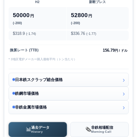
H2
新断プレス
50000
52800
円
円
(-200)
(-200)
$318.9
$336.76
(-1.74)
(-1.77)
156.79
換算レート (TTB)
円 / ドル
* 3地区電炉メーカー購入価格平均（トン当たり）
日本鉄スクラップ総合価格
鉄鋼市場価格
非鉄金属市場価格
過去データ
非鉄相場配信
📊
🗞️
History
Morning Call