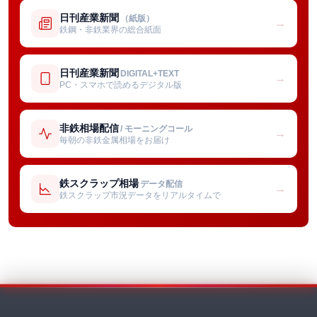
日刊産業新聞
（紙版）
→
鉄鋼・非鉄業界の総合紙面
日刊産業新聞
DIGITAL+TEXT
→
PC・スマホで読めるデジタル版
非鉄相場配信
/ モーニングコール
→
毎朝の非鉄金属相場をお届け
鉄スクラップ相場
データ配信
→
鉄スクラップ市況データをリアルタイムで