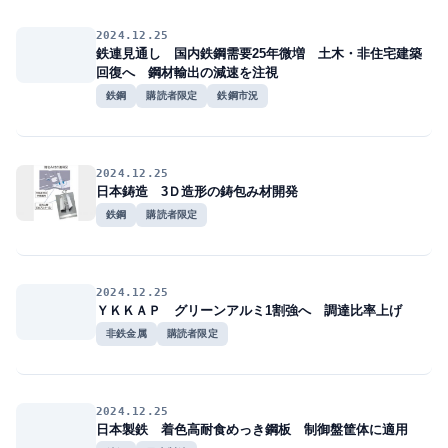
2024.12.25
鉄連見通し 国内鉄鋼需要25年微増 土木・非住宅建築
回復へ 鋼材輸出の減速を注視
鉄鋼
購読者限定
鉄鋼市況
2024.12.25
日本鋳造 3Ｄ造形の鋳包み材開発
鉄鋼
購読者限定
2024.12.25
ＹＫＫＡＰ グリーンアルミ1割強へ 調達比率上げ
非鉄金属
購読者限定
2024.12.25
日本製鉄 着色高耐食めっき鋼板 制御盤筐体に適用