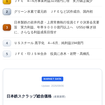
ＪＦＥ 4―6月事業利益323億円に増 実力値は減少
グリーン水素で還元鉄 ＪＦＥなど試作成功、国内初
日本製鉄の岩井尚彦・上席常務執行役員ＣＦＯ決算会見要
旨 実力利益、年率９０００億円以上へ USSが稼ぎ頭
に、さらなる利益成長目指す
ＵＳスチール 黒字化 4―6月、純利益194億円
ＪＦＥ・印ＪＳＷ合弁 役員に赤木・岩野・髙橋氏
MARKET DATA
Update: 2026/08/06
日本鉄スクラップ総合価格
（産業新聞）