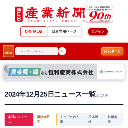
DIGITAL版
読者専用ページ
ログイン
記事ナビ
MENU
2024年12月25日ニュース一覧
全 13 件
本日のニュー
購読者限
トップ交代人
日本製
鉄鋼市
ス
定
事
鉄
況