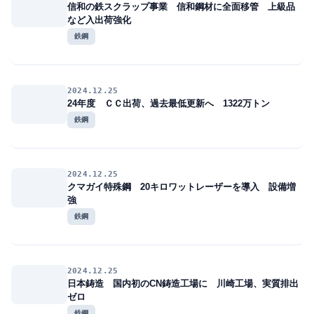
信和の鉄スクラップ事業 信和鋼材に全面移管 上級品
など入出荷強化
鉄鋼
2024.12.25
24年度 ＣＣ出荷、過去最低更新へ 1322万トン
鉄鋼
2024.12.25
クマガイ特殊鋼 20キロワットレーザーを導入 設備増
強
鉄鋼
2024.12.25
日本鋳造 国内初のCN鋳造工場に 川崎工場、実質排出
ゼロ
鉄鋼