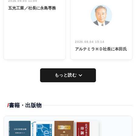
祝う 業界関
インタビュ
2026.08.05 11:00
INTERVIEW
INTERVIEW
係者ら220人
ー／社内ア
五光工業／社長に永島専務
出席
イデア発掘
し形に
2026.08.04 15:14
アルテミラＨＤ社長に本田氏
もっと読む
書籍・出版物