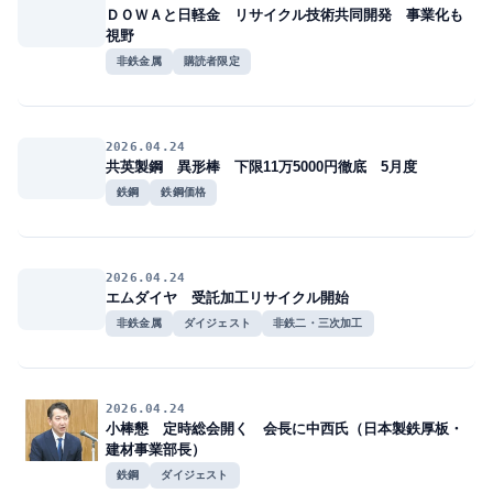
ＤＯＷＡと日軽金 リサイクル技術共同開発 事業化も
視野
非鉄金属
購読者限定
2026.04.24
共英製鋼 異形棒 下限11万5000円徹底 5月度
鉄鋼
鉄鋼価格
2026.04.24
エムダイヤ 受託加工リサイクル開始
非鉄金属
ダイジェスト
非鉄二・三次加工
2026.04.24
小棒懇 定時総会開く 会長に中西氏（日本製鉄厚板・
建材事業部長）
鉄鋼
ダイジェスト