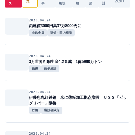
定
次加工
ス
事
相場
格
況
計
2026.04.24
鉛建値3000円高37万8000円に
非鉄金属
建値・国内相場
2026.04.24
3月世界粗鋼生産4.2％減 1億5990万トン
鉄鋼
鉄鋼統計
2026.04.24
伊藤忠丸紅鉄鋼 米に薄板加工拠点増設 ＵＳＳ「ビッ
グリバー」隣接
鉄鋼
購読者限定
2026.04.24