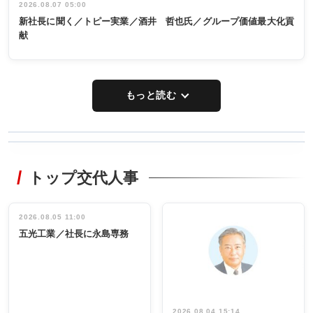
2026.08.07 05:00
新社長に聞く／トピー実業／酒井 哲也氏／グループ価値最大化貢
献
もっと読む
WORKING
RECYCLING
STYLE
トップ交代人事
タックトレー
非鉄業界で
ディング 創
働く／女性
立30周年記念
管理職編
祝う 業界関
インタビュ
2026.08.05 11:00
INTERVIEW
INTERVIEW
係者ら220人
ー／社内ア
五光工業／社長に永島専務
出席
イデア発掘
し形に
2026.08.04 15:14