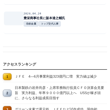
2026.04.24
豊栄商事社長に阪本達之輔氏
非鉄金属
トップ交代人事
アクセスランキング
ＪＦＥ 4―6月事業利益323億円に増 実力値は減少
日本製鉄の岩井尚彦・上席常務執行役員ＣＦＯ決算会見要
旨 実力利益、年率９０００億円以上へ USSが稼ぎ頭
に、さらなる利益成長目指す
グリーン水素で還元鉄 ＪＦＥなど試作成功、国内初