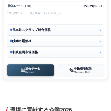
156.79
換算レート (TTB)
円 / ドル
* 3地区電炉メーカー購入価格平均（トン当たり）
日本鉄スクラップ総合価格
鉄鋼市場価格
非鉄金属市場価格
過去データ
非鉄相場配信
📊
🗞️
History
Morning Call
環境に貢献する企業2026