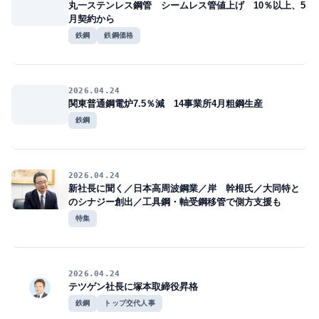
丸一ステンレス鋼管 シームレス管値上げ 10％以上、5
月契約から
鉄鋼
鉄鋼価格
2026.04.24
関東普通鋼電炉7.5％減 14事業所4月粗鋼生産
鉄鋼
2026.04.24
新社長に聞く／日本高周波鋼業／岸 幹根氏／大同特と
のシナジー創出／工具鋼・軸受鋼移管で側方支援も
特集
2026.04.24
テツゲン社長に塚本取締役昇格
鉄鋼
トップ交代人事