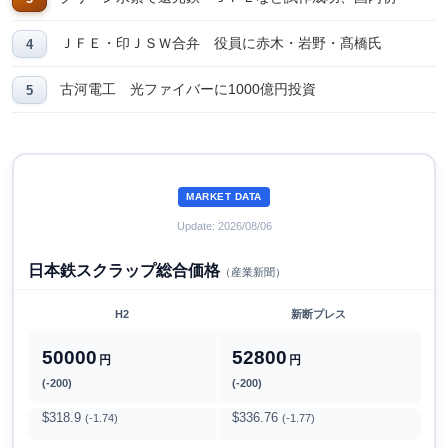
ＪＦＥ・印ＪＳＷ合弁 役員に赤木・岩野・髙橋氏
古河電工 光ファイバーに1000億円投資
MARKET DATA
Update: 2026/08/06
日本鉄スクラップ総合価格
（産業新聞）
H2
新断プレス
50000
52800
円
円
(-200)
(-200)
$318.9
$336.76
(-1.74)
(-1.77)