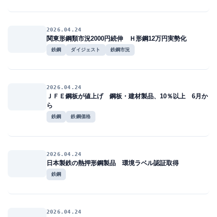
2026.04.24
関東形鋼類市況2000円続伸 Ｈ形鋼12万円実勢化
鉄鋼
ダイジェスト
鉄鋼市況
2026.04.24
ＪＦＥ鋼板が値上げ 鋼板・建材製品、10％以上 6月か
ら
鉄鋼
鉄鋼価格
2026.04.24
日本製鉄の熱押形鋼製品 環境ラベル認証取得
鉄鋼
2026.04.24