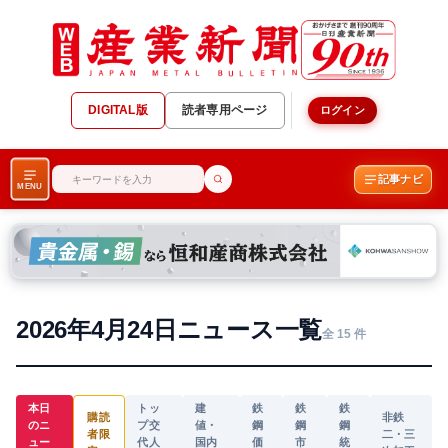
DIGITAL版
読者専用ページ
ログイン
記事ナビ
MENU
2026年4月24日ニュース一覧
全 15 件
本日
トッ
建
鉄
鉄
鉄
購読
非鉄
のニ
プ交
値・
鋼
鋼
鋼
者限
二・三
ュー
代人
国内
価
市
統