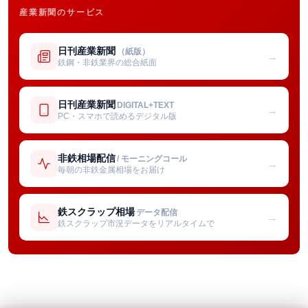
産業新聞のサービス
日刊産業新聞
（紙版）
→
鉄鋼・非鉄業界の総合紙面
日刊産業新聞
DIGITAL+TEXT
→
PC・スマホで読めるデジタル版
非鉄相場配信
/ モーニングコール
→
毎朝の非鉄金属相場をお届け
鉄スクラップ相場
データ配信
→
鉄スクラップ市況データをリアルタイムで