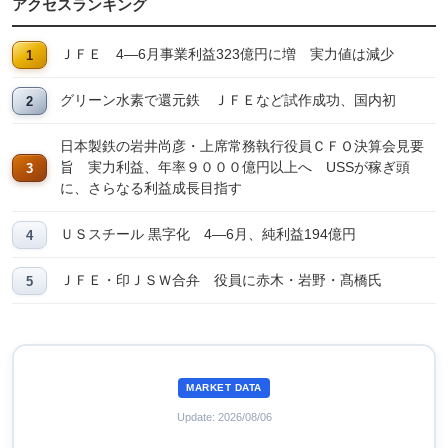
アクセスランキング
ＪＦＥ 4―6月事業利益323億円に増 実力値は減少
グリーン水素で還元鉄 ＪＦＥなど試作成功、国内初
日本製鉄の岩井尚彦・上席常務執行役員ＣＦＯ決算会見要
旨 実力利益、年率９０００億円以上へ USSが稼ぎ頭
に、さらなる利益成長目指す
ＵＳスチール 黒字化 4―6月、純利益194億円
ＪＦＥ・印ＪＳＷ合弁 役員に赤木・岩野・髙橋氏
MARKET DATA
Update: 2026/08/06