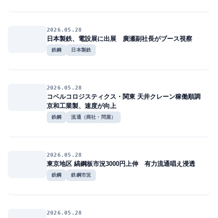
2026.05.28
日本製鉄、電設展に出展 廣瀬副社長がブース視察
鉄鋼
日本製鉄
2026.05.28
コベルコロジスティクス・関東 天井クレーン稼働順調
京和工業製、速度が向上
鉄鋼
流通（商社・問屋）
2026.05.28
東京地区 縞鋼板市況3000円上伸 有力流通唱え浸透
鉄鋼
鉄鋼市況
2026.05.28