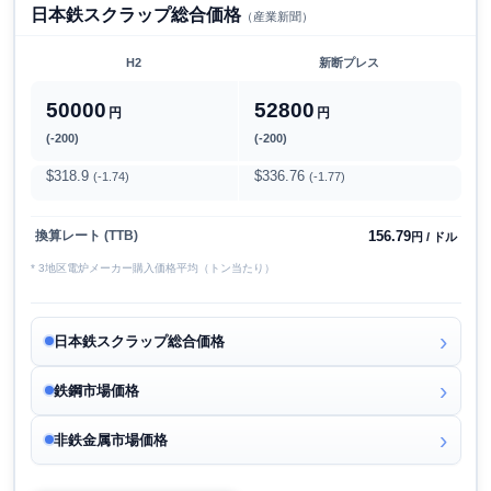
日本鉄スクラップ総合価格
（産業新聞）
H2
新断プレス
50000
52800
円
円
(-200)
(-200)
$318.9
$336.76
(-1.74)
(-1.77)
156.79
換算レート (TTB)
円 / ドル
* 3地区電炉メーカー購入価格平均（トン当たり）
日本鉄スクラップ総合価格
鉄鋼市場価格
非鉄金属市場価格