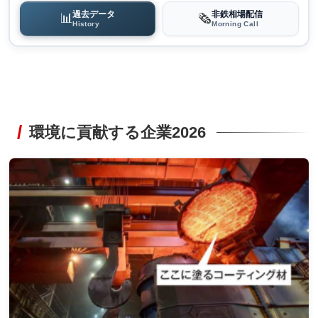
過去データ
非鉄相場配信
📊
🗞️
History
Morning Call
環境に貢献する企業2026