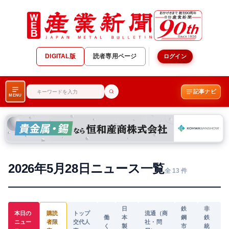
DIGITAL版
読者専用ページ
ログイン
記事ナビ
MENU
2026年5月28日ニュース一覧
全 13 件
日
鉄
非
本日の
購読
トップ
流通（商
働
本
鋼
鉄
ニュー
者限
交代人
社・問
く
製
市
統