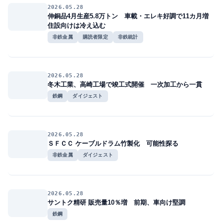
2026.05.28
伸銅品4月生産5.8万トン 車載・エレキ好調で11カ月増
住設向けは冷え込む
非鉄金属
購読者限定
非鉄統計
2026.05.28
冬木工業、高崎工場で竣工式開催 一次加工から一貫
鉄鋼
ダイジェスト
2026.05.28
ＳＦＣＣ ケーブルドラム竹製化 可能性探る
非鉄金属
ダイジェスト
2026.05.28
サントク精研 販売量10％増 前期、車向け堅調
鉄鋼