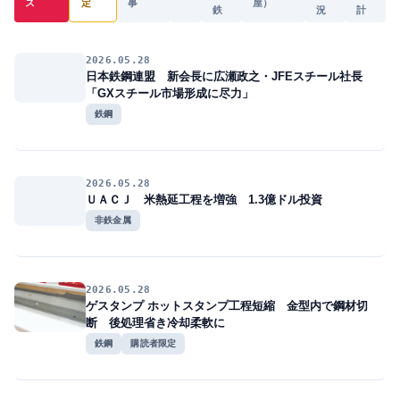
ス
定
事
屋）
鉄
況
計
2026.05.28
日本鉄鋼連盟 新会長に広瀬政之・JFEスチール社長
「GXスチール市場形成に尽力」
鉄鋼
2026.05.28
ＵＡＣＪ 米熱延工程を増強 1.3億ドル投資
非鉄金属
2026.05.28
ゲスタンプ ホットスタンプ工程短縮 金型内で鋼材切
断 後処理省き冷却柔軟に
鉄鋼
購読者限定