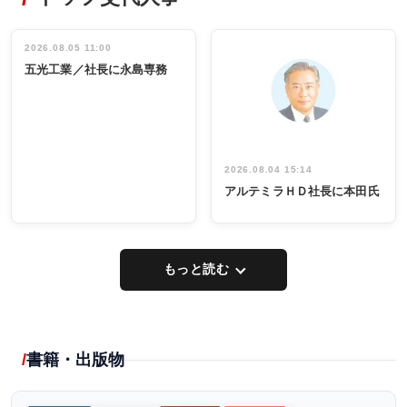
ディング 創
働く／女性
立30周年記念
管理職編
祝う 業界関
インタビュ
2026.08.05 11:00
INTERVIEW
INTERVIEW
係者ら220人
ー／社内ア
五光工業／社長に永島専務
出席
イデア発掘
し形に
2026.08.04 15:14
アルテミラＨＤ社長に本田氏
もっと読む
書籍・出版物