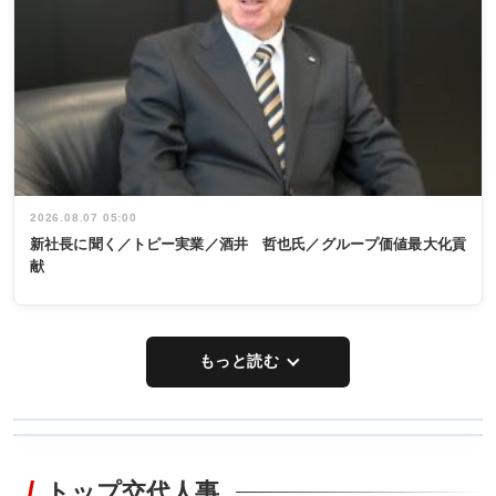
2026.08.07 05:00
新社長に聞く／トピー実業／酒井 哲也氏／グループ価値最大化貢
献
もっと読む
WORKING
RECYCLING
STYLE
トップ交代人事
タックトレー
非鉄業界で