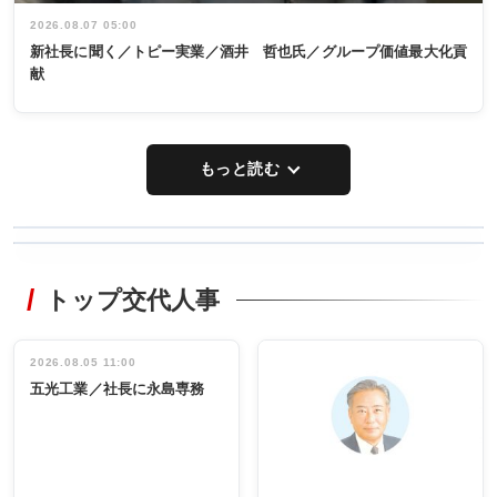
2026.08.07 05:00
新社長に聞く／トピー実業／酒井 哲也氏／グループ価値最大化貢
献
もっと読む
WORKING
RECYCLING
STYLE
トップ交代人事
タックトレー
非鉄業界で
ディング 創
働く／女性
立30周年記念
管理職編
祝う 業界関
インタビュ
2026.08.05 11:00
INTERVIEW
INTERVIEW
係者ら220人
ー／社内ア
五光工業／社長に永島専務
出席
イデア発掘
し形に