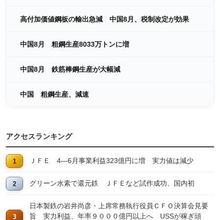
高付加価値鋼板の輸出急減 中国8月、税制改定が効果
中国8月 粗鋼生産8033万トンに増
中国8月 鉄筋棒鋼生産が大幅減
中国 粗鋼生産、減速
アクセスランキング
ＪＦＥ 4―6月事業利益323億円に増 実力値は減少
グリーン水素で還元鉄 ＪＦＥなど試作成功、国内初
日本製鉄の岩井尚彦・上席常務執行役員ＣＦＯ決算会見要
旨 実力利益、年率９０００億円以上へ USSが稼ぎ頭