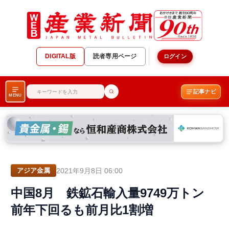
DIGITAL版
読者専用ページ
ログイン
記事ナビ
MENU
2021年9月8日 06:00
アジア金属
中国8月 鉄鉱石輸入量9749万トン
前年下回るも前月比1割増