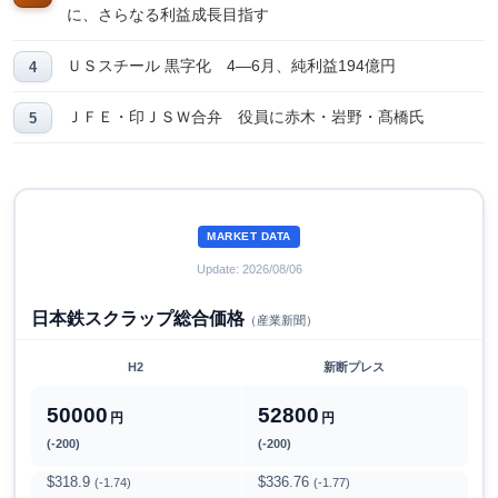
に、さらなる利益成長目指す
ＵＳスチール 黒字化 4―6月、純利益194億円
ＪＦＥ・印ＪＳＷ合弁 役員に赤木・岩野・髙橋氏
MARKET DATA
Update: 2026/08/06
日本鉄スクラップ総合価格
（産業新聞）
H2
新断プレス
50000
52800
円
円
(-200)
(-200)
$318.9
$336.76
(-1.74)
(-1.77)