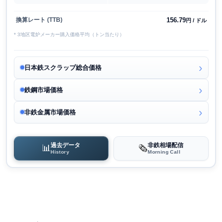
156.79
換算レート (TTB)
円 / ドル
* 3地区電炉メーカー購入価格平均（トン当たり）
日本鉄スクラップ総合価格
鉄鋼市場価格
非鉄金属市場価格
過去データ
非鉄相場配信
📊
🗞️
History
Morning Call