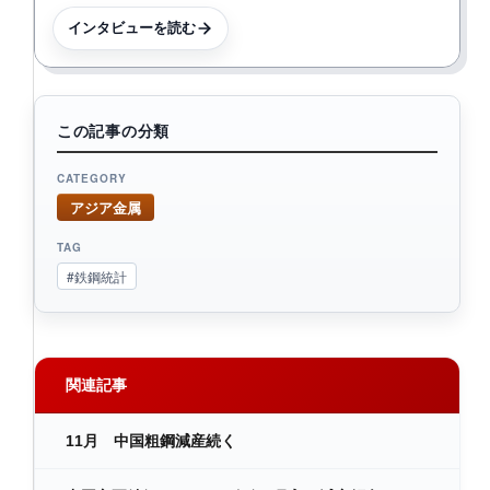
インタビューを読む
この記事の分類
CATEGORY
アジア金属
TAG
#鉄鋼統計
関連記事
11月 中国粗鋼減産続く