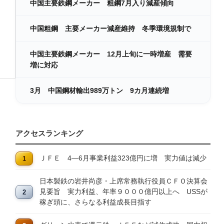
中国主要鉄鋼メーカー 粗鋼7月入り減産傾向
中国粗鋼 主要メーカー減産維持 冬季環境規制で
中国主要鉄鋼メーカー 12月上旬に一時増産 需要
増に対応
3月 中国鋼材輸出989万トン 9カ月連続増
アクセスランキング
ＪＦＥ 4―6月事業利益323億円に増 実力値は減少
日本製鉄の岩井尚彦・上席常務執行役員ＣＦＯ決算会
見要旨 実力利益、年率９０００億円以上へ USSが
稼ぎ頭に、さらなる利益成長目指す