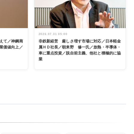
2026.07.31 05:00
えて／神鋼商
非鉄新経営 厳しさ増す市場に対応／日本軽金
業価値向上／
属ＨＤ社長／朝来野 修一氏／放熱・半導体・
車に重点投資／脱自前主義、他社と積極的に協
業