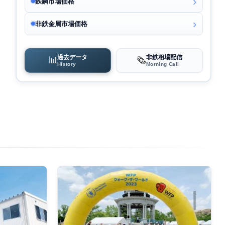
鉄鋼市場価格
非鉄金属市場価格
過去データ
非鉄相場配信
📊
🗞️
History
Morning Call