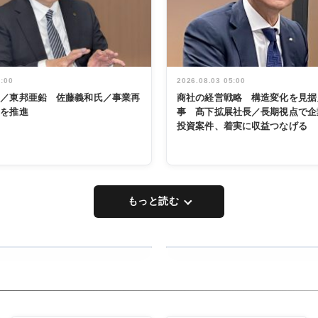
5:00
2026.08.03 05:00
く／東邦亜鉛 佐藤義和氏／事業再
商社の経営戦略 構造変化を見据
革を推進
事 髙下拡展社長／長期視点で企
投資案件、着実に収益つなげる
もっと読む
RECYCLING
タックトレー
ディング 創
立30周年記