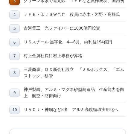
グリーン水素で還元鉄 ＪＦＥなど試作成功、国内初
ＪＦＥ・印ＪＳＷ合弁 役員に赤木・岩野・髙橋氏
古河電工 光ファイバーに1000億円投資
ＵＳスチール 黒字化 4―6月、純利益194億円
村上金属社長に村上専務が昇格
三菱商事、ＤＸ新会社設立 「ミルボックス」「エム
ストック」移管
神戸製鋼、アルミ・マグネ砂型鋳造品 生産能力を向
上 航空・防衛向け
ＵＡＣＪ・神鋼など8者 アルミ高度循環実用化へ