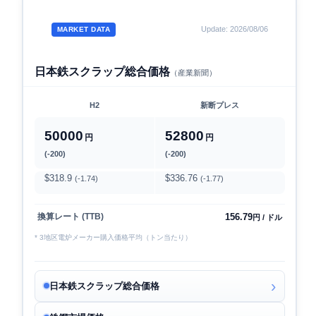
Update: 2026/08/06
MARKET DATA
日本鉄スクラップ総合価格
（産業新聞）
H2
新断プレス
50000
52800
円
円
(-200)
(-200)
$318.9
$336.76
(-1.74)
(-1.77)
156.79
換算レート (TTB)
円 / ドル
* 3地区電炉メーカー購入価格平均（トン当たり）
日本鉄スクラップ総合価格