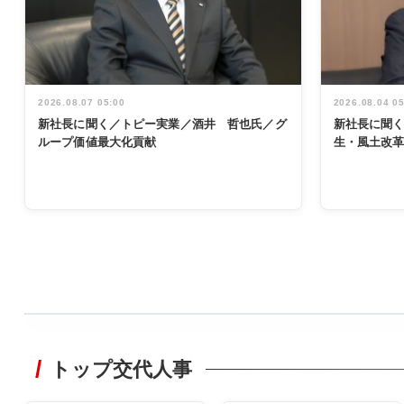
2026.08.07 05:00
2026.08.04 0
新社長に聞く／トピー実業／酒井 哲也氏／グ
新社長に聞
ループ価値最大化貢献
生・風土改
WORKING
STYLE
トップ交代人事
非鉄業界で
働く／女性