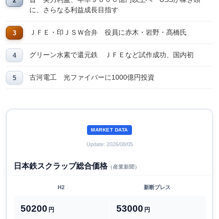
に、さらなる利益成長目指す
ＪＦＥ・印ＪＳＷ合弁 役員に赤木・岩野・髙橋氏
グリーン水素で還元鉄 ＪＦＥなど試作成功、国内初
古河電工 光ファイバーに1000億円投資
MARKET DATA
Update: 2026/08/05
日本鉄スクラップ総合価格
（産業新聞）
H2
新断プレス
50200
53000
円
円