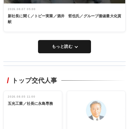
2026.08.07 05:00
新社長に聞く／トピー実業／酒井 哲也氏／グループ価値最大化貢
献
もっと読む
WORKING
RECYCLING
STYLE
トップ交代人事
タックトレー
非鉄業界で
ディング 創
働く／女性
立30周年記念
管理職編
祝う 業界関
インタビュ
2026.08.05 11:00
INTERVIEW
INTERVIEW
係者ら220人
ー／社内ア
五光工業／社長に永島専務
出席
イデア発掘
し形に