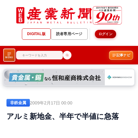
DIGITAL版
読者専用ページ
ログイン
記事ナビ
MENU
2009年2月17日 00:00
非鉄金属
アルミ新地金、半年で半値に急落