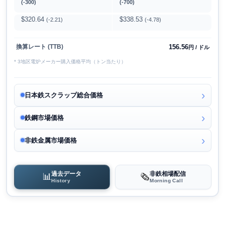
(-300)
(-700)
$320.64
$338.53
(-2.21)
(-4.78)
156.56
換算レート (TTB)
円 / ドル
* 3地区電炉メーカー購入価格平均（トン当たり）
日本鉄スクラップ総合価格
鉄鋼市場価格
非鉄金属市場価格
過去データ
非鉄相場配信
📊
🗞️
History
Morning Call