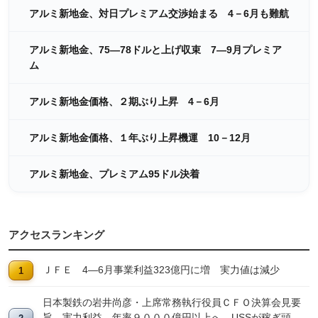
アルミ新地金、対日プレミアム交渉始まる 4－6月も難航
アルミ新地金、75―78ドルと上げ収束 7―9月プレミア
ム
アルミ新地金価格、２期ぶり上昇 4－6月
アルミ新地金価格、１年ぶり上昇機運 10－12月
アルミ新地金、プレミアム95ドル決着
アクセスランキング
ＪＦＥ 4―6月事業利益323億円に増 実力値は減少
日本製鉄の岩井尚彦・上席常務執行役員ＣＦＯ決算会見要
旨 実力利益、年率９０００億円以上へ USSが稼ぎ頭