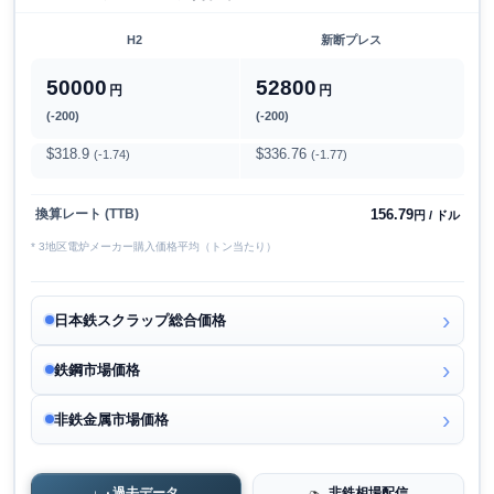
H2
新断プレス
50000
52800
円
円
(-200)
(-200)
$318.9
$336.76
(-1.74)
(-1.77)
156.79
換算レート (TTB)
円 / ドル
* 3地区電炉メーカー購入価格平均（トン当たり）
日本鉄スクラップ総合価格
鉄鋼市場価格
非鉄金属市場価格
過去データ
非鉄相場配信