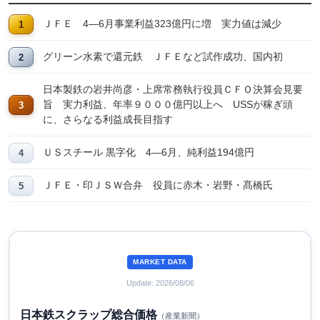
ＪＦＥ 4―6月事業利益323億円に増 実力値は減少
グリーン水素で還元鉄 ＪＦＥなど試作成功、国内初
日本製鉄の岩井尚彦・上席常務執行役員ＣＦＯ決算会見要
旨 実力利益、年率９０００億円以上へ USSが稼ぎ頭
に、さらなる利益成長目指す
ＵＳスチール 黒字化 4―6月、純利益194億円
ＪＦＥ・印ＪＳＷ合弁 役員に赤木・岩野・髙橋氏
MARKET DATA
Update: 2026/08/06
日本鉄スクラップ総合価格
（産業新聞）