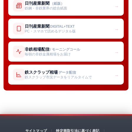
日刊産業新聞
（紙版）
→
鉄鋼・非鉄業界の総合紙面
日刊産業新聞
DIGITAL+TEXT
→
PC・スマホで読めるデジタル版
非鉄相場配信
/ モーニングコール
→
毎朝の非鉄金属相場をお届け
鉄スクラップ相場
データ配信
→
鉄スクラップ市況データをリアルタイムで
サイトマップ
特定商取引法に基づく表記