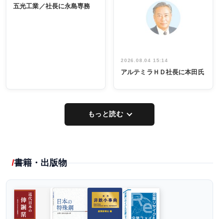
係者ら220人
ー／社内ア
五光工業／社長に永島専務
出席
イデア発掘
し形に
2026.08.04 15:14
アルテミラＨＤ社長に本田氏
もっと読む
書籍・出版物