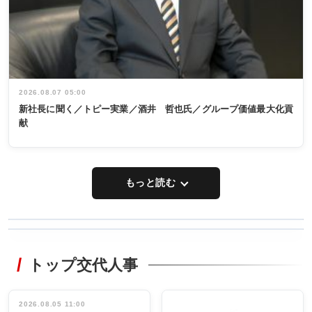
2026.08.07 05:00
新社長に聞く／トピー実業／酒井 哲也氏／グループ価値最大化貢
献
もっと読む
WORKING
RECYCLING
STYLE
トップ交代人事
タックトレー
非鉄業界で
ディング 創
働く／女性
立30周年記念
管理職編
祝う 業界関
インタビュ
2026.08.05 11:00
INTERVIEW
INTERVIEW