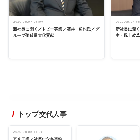
2026.08.07 05:00
2026.08.04 0
新社長に聞く／トピー実業／酒井 哲也氏／グ
新社長に聞
ループ価値最大化貢献
生・風土改
WORKING
STYLE
トップ交代人事
非鉄業界で
働く／女性
管理職編
2026.08.05 11:00
INTERVIEW
インタビュ
五光工業／社長に永島専務