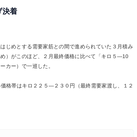
げ決着
はじめとする需要家筋との間で進められていた３月積み
め）がこのほど、２月最終価格に比べて「キロ５―10
メーカー）で一巡した。
心価格帯はキロ２２５―２３０円（最終需要家渡し、１２