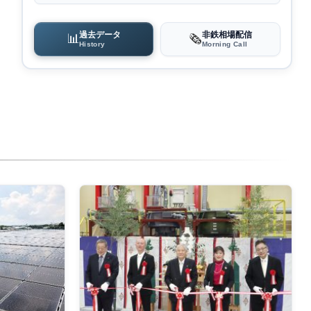
過去データ
非鉄相場配信
📊
🗞️
History
Morning Call