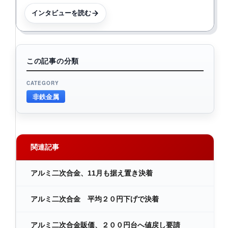
インタビューを読む
この記事の分類
CATEGORY
非鉄金属
関連記事
アルミ二次合金、11月も据え置き決着
アルミ二次合金 平均２０円下げで決着
アルミ二次合金販価、２００円台へ値戻し要請