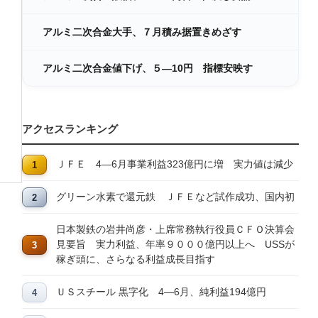
アルミ二次合金大手、７月積み据置きめざす
アルミ二次合金値下げ、５―10円 指標安映す
アクセスランキング
ＪＦＥ 4―6月事業利益323億円に増 実力値は減少
グリーン水素で還元鉄 ＪＦＥなど試作成功、国内初
日本製鉄の岩井尚彦・上席常務執行役員ＣＦＯ決算会
見要旨 実力利益、年率９０００億円以上へ USSが
稼ぎ頭に、さらなる利益成長目指す
ＵＳスチール 黒字化 4―6月、純利益194億円