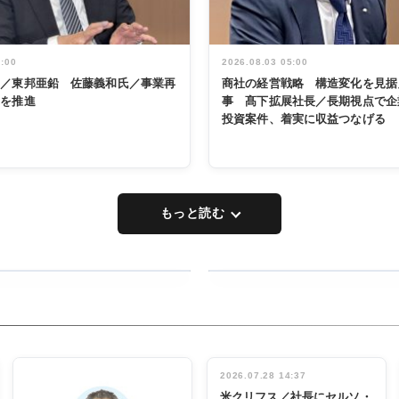
5:00
2026.08.03 05:00
く／東邦亜鉛 佐藤義和氏／事業再
商社の経営戦略 構造変化を見据
革を推進
事 髙下拡展社長／長期視点で企
投資案件、着実に収益つなげる
もっと読む
RECYCLING
タックトレー
ディング 創
立30周年記
INTERVIEW
念祝う 業界
2026.07.28 14:37
関係者ら220
米クリフス／社長にセルソ・