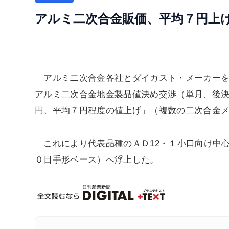
アルミ二次合金販価、平均７円上
アルミ二次合金各社とダイカスト・メーカーを
アルミ二次合金地金製品値決め交渉（単月、後決
円、平均７円程度の値上げ」（複数の二次合金
これにより代表品種のＡＤ12・１小口向け中
０日手形ベース）へ浮上した。