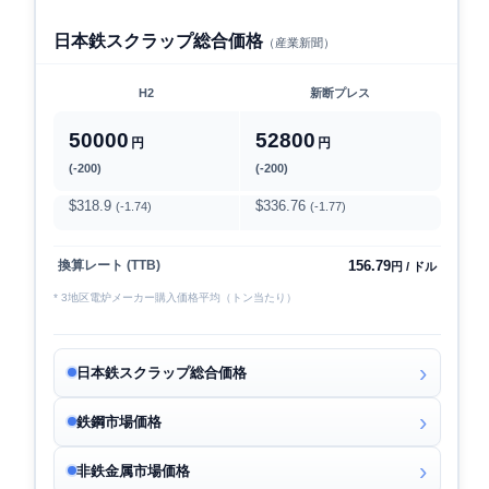
日本鉄スクラップ総合価格
（産業新聞）
H2
新断プレス
50000
52800
円
円
(-200)
(-200)
$318.9
$336.76
(-1.74)
(-1.77)
156.79
換算レート (TTB)
円 / ドル
* 3地区電炉メーカー購入価格平均（トン当たり）
日本鉄スクラップ総合価格
鉄鋼市場価格
非鉄金属市場価格