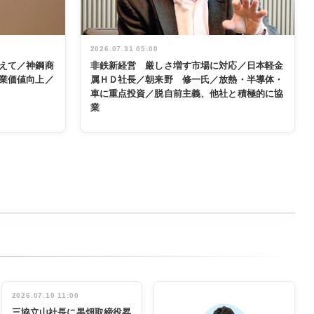
2026.07.31 05:00
えて／神鋼商
非鉄新経営 厳しさ増す市場に対応／日本軽金
業価値向上／
属ＨＤ社長／朝来野 修一氏／放熱・半導体・
車に重点投資／脱自前主義、他社と積極的に協
業
2026.07.10 11:00
三協立山社長に黒畑取締役昇