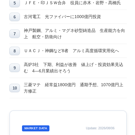
ＪＦＥ・印ＪＳＷ合弁 役員に赤木・岩野・髙橋氏
古河電工 光ファイバーに1000億円投資
神戸製鋼、アルミ・マグネ砂型鋳造品 生産能力を向
上 航空・防衛向け
ＵＡＣＪ・神鋼など8者 アルミ高度循環実用化へ
高炉3社 下期、利益が改善 値上げ・投資効果見込
む 4―6月業績出そろう
三菱マテ 経常益1800億円 通期予想、1070億円上
方修正
Update: 2026/08/06
MARKET DATA