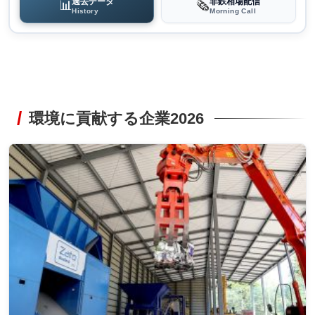
過去データ
非鉄相場配信
📊
🗞️
History
Morning Call
環境に貢献する企業2026