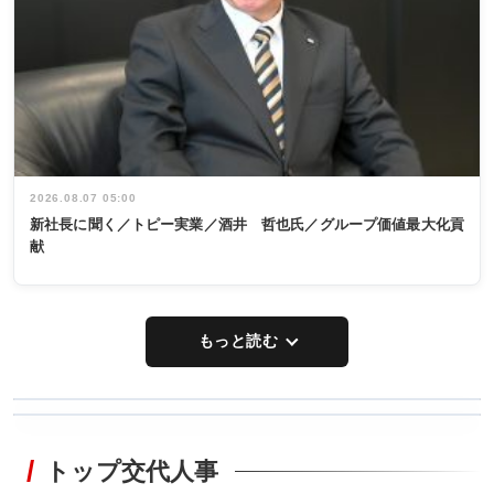
2026.08.07 05:00
新社長に聞く／トピー実業／酒井 哲也氏／グループ価値最大化貢
献
もっと読む
WORKING
RECYCLING
STYLE
トップ交代人事
タックトレー
非鉄業界で
ディング 創