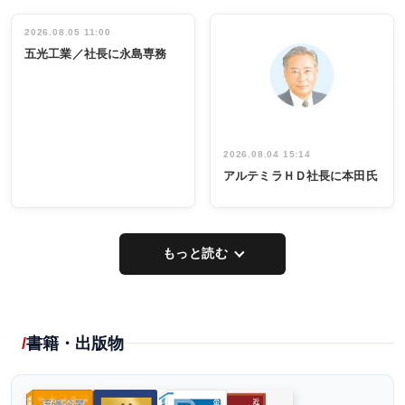
働く／女性
立30周年記念
管理職編
祝う 業界関
インタビュ
2026.08.05 11:00
INTERVIEW
INTERVIEW
係者ら220人
ー／社内ア
五光工業／社長に永島専務
出席
イデア発掘
し形に
2026.08.04 15:14
アルテミラＨＤ社長に本田氏
もっと読む
書籍・出版物