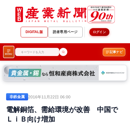
DIGITAL版
読者専用ページ
ログイン
記事ナビ
MENU
2016年11月22日 06:00
非鉄金属
電解銅箔、需給環境が改善 中国で
ＬｉＢ向け増加