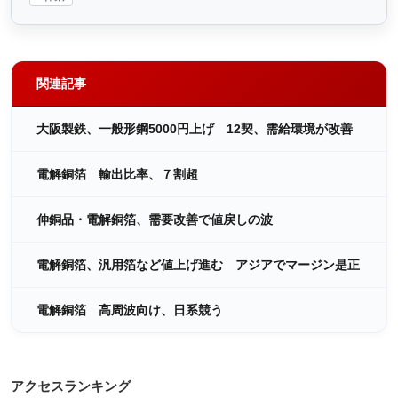
関連記事
大阪製鉄、一般形鋼5000円上げ 12契、需給環境が改善
電解銅箔 輸出比率、７割超
伸銅品・電解銅箔、需要改善で値戻しの波
電解銅箔、汎用箔など値上げ進む アジアでマージン是正
電解銅箔 高周波向け、日系競う
アクセスランキング