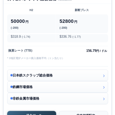
H2
新断プレス
50000
52800
円
円
(-200)
(-200)
$318.9
$336.76
(-1.74)
(-1.77)
156.79
換算レート (TTB)
円 / ドル
* 3地区電炉メーカー購入価格平均（トン当たり）
日本鉄スクラップ総合価格
鉄鋼市場価格
非鉄金属市場価格