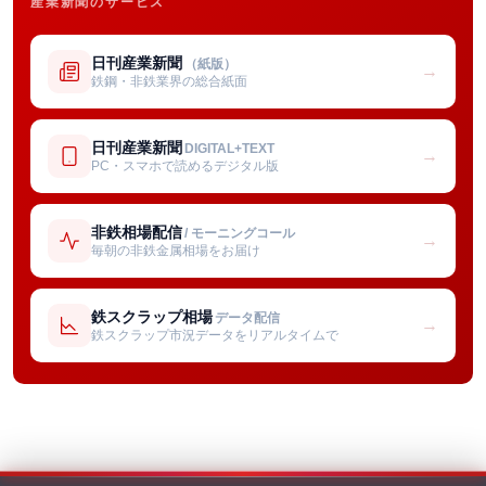
産業新聞のサービス
日刊産業新聞
（紙版）
→
鉄鋼・非鉄業界の総合紙面
日刊産業新聞
DIGITAL+TEXT
→
PC・スマホで読めるデジタル版
非鉄相場配信
/ モーニングコール
→
毎朝の非鉄金属相場をお届け
鉄スクラップ相場
データ配信
→
鉄スクラップ市況データをリアルタイムで