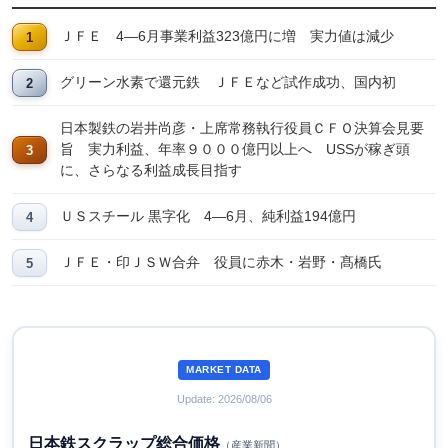
ＪＦＥ 4―6月事業利益323億円に増 実力値は減少
グリーン水素で還元鉄 ＪＦＥなど試作成功、国内初
日本製鉄の岩井尚彦・上席常務執行役員ＣＦＯ決算会見要
旨 実力利益、年率９０００億円以上へ USSが稼ぎ頭
に、さらなる利益成長目指す
ＵＳスチール 黒字化 4―6月、純利益194億円
ＪＦＥ・印ＪＳＷ合弁 役員に赤木・岩野・髙橋氏
MARKET DATA
Update: 2026/08/06
日本鉄スクラップ総合価格
（産業新聞）