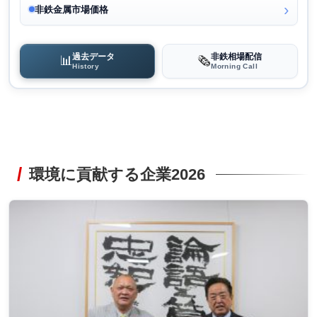
非鉄金属市場価格
過去データ
非鉄相場配信
📊
🗞️
History
Morning Call
環境に貢献する企業2026