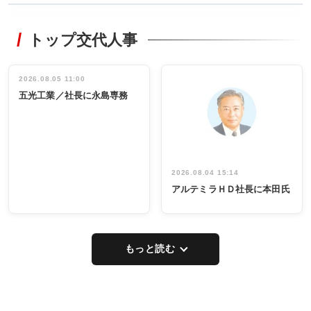
WORKING
RECYCLING
STYLE
トップ交代人事
タックトレー
非鉄業界で
ディング 創
働く／女性
立30周年記念
管理職編
祝う 業界関
インタビュ
2026.08.05 11:00
INTERVIEW
INTERVIEW
係者ら220人
ー／社内ア
五光工業／社長に永島専務
出席
イデア発掘
し形に
2026.08.04 15:14
アルテミラＨＤ社長に本田氏
もっと読む