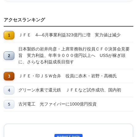
アクセスランキング
ＪＦＥ 4―6月事業利益323億円に増 実力値は減少
日本製鉄の岩井尚彦・上席常務執行役員ＣＦＯ決算会見要
旨 実力利益、年率９０００億円以上へ USSが稼ぎ頭
に、さらなる利益成長目指す
ＪＦＥ・印ＪＳＷ合弁 役員に赤木・岩野・髙橋氏
グリーン水素で還元鉄 ＪＦＥなど試作成功、国内初
古河電工 光ファイバーに1000億円投資
MARKET DATA