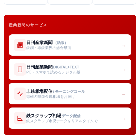
産業新聞のサービス
日刊産業新聞
（紙版）
→
鉄鋼・非鉄業界の総合紙面
日刊産業新聞
DIGITAL+TEXT
→
PC・スマホで読めるデジタル版
非鉄相場配信
/ モーニングコール
→
毎朝の非鉄金属相場をお届け
鉄スクラップ相場
データ配信
→
鉄スクラップ市況データをリアルタイムで