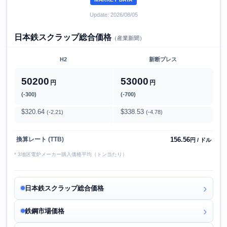
Update: 2026/08/05
日本鉄スクラップ総合価格
（産業新聞）
H2
新断プレス
50200
53000
円
円
(-300)
(-700)
$320.64
$338.53
(-2.21)
(-4.78)
156.56
換算レート (TTB)
円 / ドル
* 3地区電炉メーカー購入価格平均（トン当たり）
日本鉄スクラップ総合価格
鉄鋼市場価格