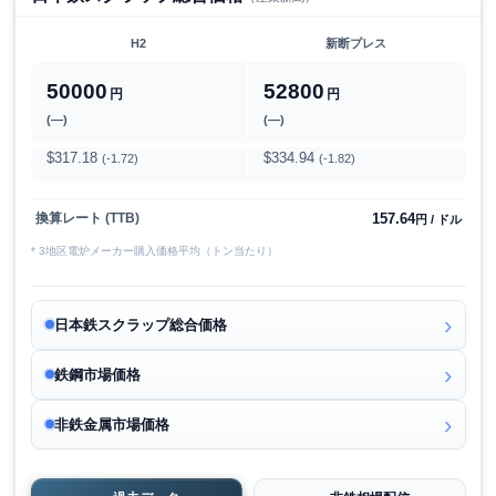
H2
新断プレス
50000
52800
円
円
(―)
(―)
$317.18
$334.94
(-1.72)
(-1.82)
157.64
換算レート (TTB)
円 / ドル
* 3地区電炉メーカー購入価格平均（トン当たり）
日本鉄スクラップ総合価格
鉄鋼市場価格
非鉄金属市場価格