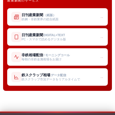
産業新聞のサービス
日刊産業新聞
（紙版）
→
鉄鋼・非鉄業界の総合紙面
日刊産業新聞
DIGITAL+TEXT
→
PC・スマホで読めるデジタル版
非鉄相場配信
/ モーニングコール
→
毎朝の非鉄金属相場をお届け
鉄スクラップ相場
データ配信
→
鉄スクラップ市況データをリアルタイムで