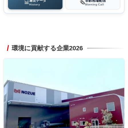
過去データ
非鉄相場配信
📊
🗞️
History
Morning Call
環境に貢献する企業2026