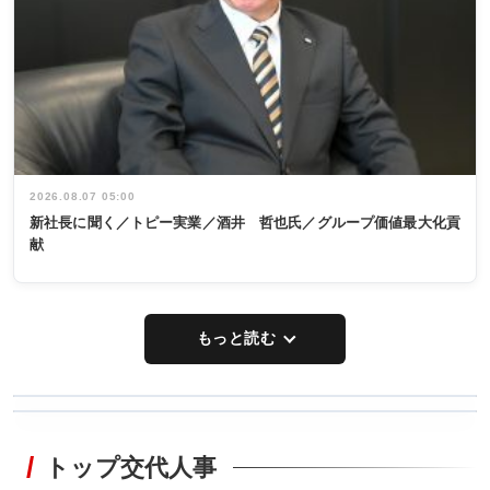
2026.08.07 05:00
新社長に聞く／トピー実業／酒井 哲也氏／グループ価値最大化貢
献
もっと読む
WORKING
RECYCLING
STYLE
トップ交代人事
タックトレー
非鉄業界で
ディング 創