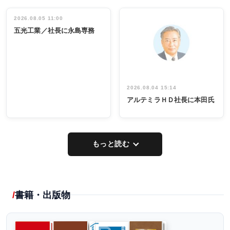
働く／女性
立30周年記念
管理職編
祝う 業界関
インタビュ
2026.08.05 11:00
INTERVIEW
INTERVIEW
係者ら220人
ー／社内ア
五光工業／社長に永島専務
出席
イデア発掘
し形に
2026.08.04 15:14
アルテミラＨＤ社長に本田氏
もっと読む
書籍・出版物