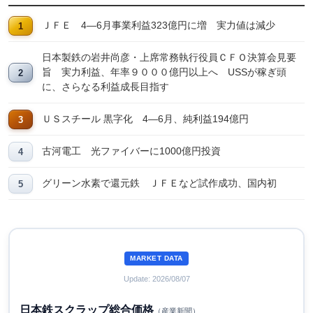
ＪＦＥ 4―6月事業利益323億円に増 実力値は減少
日本製鉄の岩井尚彦・上席常務執行役員ＣＦＯ決算会見要
旨 実力利益、年率９０００億円以上へ USSが稼ぎ頭
に、さらなる利益成長目指す
ＵＳスチール 黒字化 4―6月、純利益194億円
古河電工 光ファイバーに1000億円投資
グリーン水素で還元鉄 ＪＦＥなど試作成功、国内初
MARKET DATA
Update: 2026/08/07
日本鉄スクラップ総合価格
（産業新聞）