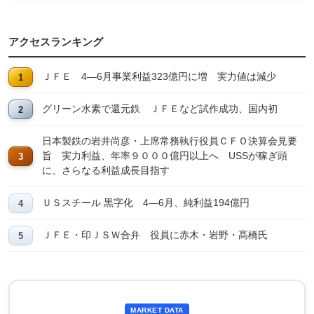
アクセスランキング
ＪＦＥ 4―6月事業利益323億円に増 実力値は減少
グリーン水素で還元鉄 ＪＦＥなど試作成功、国内初
日本製鉄の岩井尚彦・上席常務執行役員ＣＦＯ決算会見要
旨 実力利益、年率９０００億円以上へ USSが稼ぎ頭
に、さらなる利益成長目指す
ＵＳスチール 黒字化 4―6月、純利益194億円
ＪＦＥ・印ＪＳＷ合弁 役員に赤木・岩野・髙橋氏
MARKET DATA