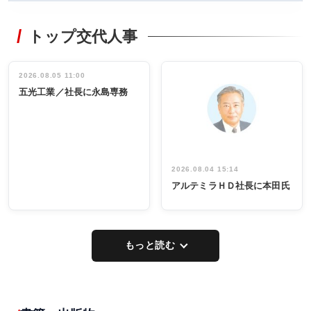
WORKING
RECYCLING
STYLE
トップ交代人事
タックトレー
非鉄業界で
ディング 創
働く／女性
立30周年記念
管理職編
祝う 業界関
インタビュ
2026.08.05 11:00
INTERVIEW
INTERVIEW
係者ら220人
ー／社内ア
五光工業／社長に永島専務
出席
イデア発掘
し形に
2026.08.04 15:14
アルテミラＨＤ社長に本田氏
もっと読む