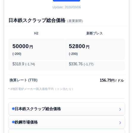
Update: 2026/08/06
日本鉄スクラップ総合価格
（産業新聞）
H2
新断プレス
50000
52800
円
円
(-200)
(-200)
$318.9
$336.76
(-1.74)
(-1.77)
156.79
換算レート (TTB)
円 / ドル
* 3地区電炉メーカー購入価格平均（トン当たり）
日本鉄スクラップ総合価格
鉄鋼市場価格