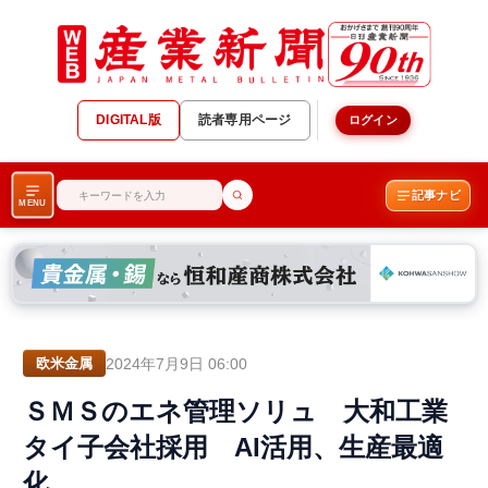
DIGITAL版
読者専用ページ
ログイン
記事ナビ
MENU
2024年7月9日 06:00
欧米金属
ＳＭＳのエネ管理ソリュ 大和工業
タイ子会社採用 AI活用、生産最適
化