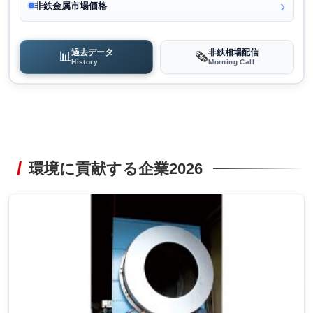
非鉄金属市場価格
過去データ
非鉄相場配信
📊
🗞️
History
Morning Call
環境に貢献する企業2026