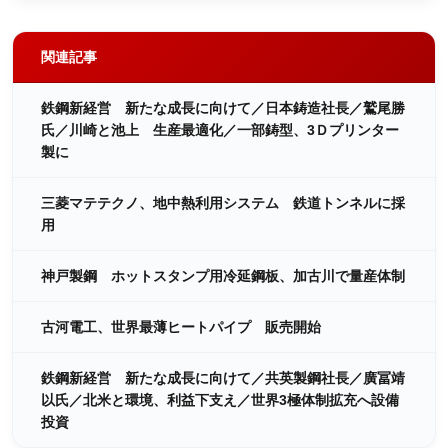
関連記事
鉄鋼新経営 新たな成長に向けて／日本鋳造社長／鷲尾勝
氏／川崎と池上 生産最適化／一部鋳型、3Ｄプリンター
製に
三菱マテテクノ、地中熱利用システム 鉄道トンネルに採
用
神戸製鋼 ホットスタンプ用冷延鋼板、加古川で量産体制
古河電工、世界最薄ヒートパイプ 販売開始
鉄鋼新経営 新たな成長に向けて／共英製鋼社長／廣冨靖
以氏／北米と環境、利益下支え／世界3極体制拡充へ設備
投資