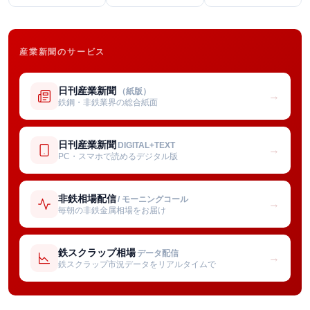
産業新聞のサービス
日刊産業新聞
（紙版）
→
鉄鋼・非鉄業界の総合紙面
日刊産業新聞
DIGITAL+TEXT
→
PC・スマホで読めるデジタル版
非鉄相場配信
/ モーニングコール
→
毎朝の非鉄金属相場をお届け
鉄スクラップ相場
データ配信
→
鉄スクラップ市況データをリアルタイムで