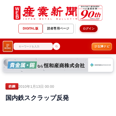
DIGITAL版
読者専用ページ
ログイン
記事ナビ
MENU
2010年1月13日 00:00
鉄鋼
国内鉄スクラップ反発