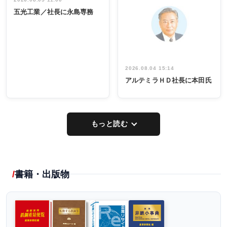
インタビュ
INTERVIEW
INTERVIEW
係者ら220人
ー／社内ア
五光工業／社長に永島専務
出席
イデア発掘
し形に
2026.08.04 15:14
アルテミラＨＤ社長に本田氏
もっと読む
書籍・出版物