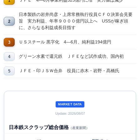
ＪＦＥ 4―6月事業利益323億円に増 実力値は減少
日本製鉄の岩井尚彦・上席常務執行役員ＣＦＯ決算会見要
旨 実力利益、年率９０００億円以上へ USSが稼ぎ頭
に、さらなる利益成長目指す
ＵＳスチール 黒字化 4―6月、純利益194億円
グリーン水素で還元鉄 ＪＦＥなど試作成功、国内初
ＪＦＥ・印ＪＳＷ合弁 役員に赤木・岩野・髙橋氏
MARKET DATA
Update: 2026/08/07
日本鉄スクラップ総合価格
（産業新聞）