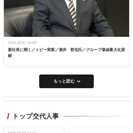
2026.08.07 05:00
新社長に聞く／トピー実業／酒井 哲也氏／グループ価値最大化貢
献
もっと読む
WORKING
RECYCLING
STYLE
トップ交代人事
タックトレー
非鉄業界で
ディング 創
働く／女性
立30周年記念
管理職編
祝う 業界関
2026.08.05 11:00