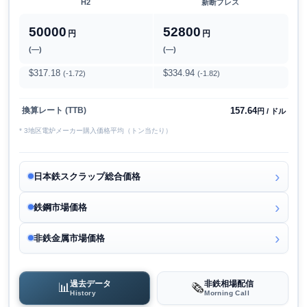
H2
新断プレス
50000
52800
円
円
(―)
(―)
$317.18
$334.94
(-1.72)
(-1.82)
157.64
換算レート (TTB)
円 / ドル
* 3地区電炉メーカー購入価格平均（トン当たり）
日本鉄スクラップ総合価格
鉄鋼市場価格
非鉄金属市場価格
過去データ
非鉄相場配信
📊
🗞️
History
Morning Call