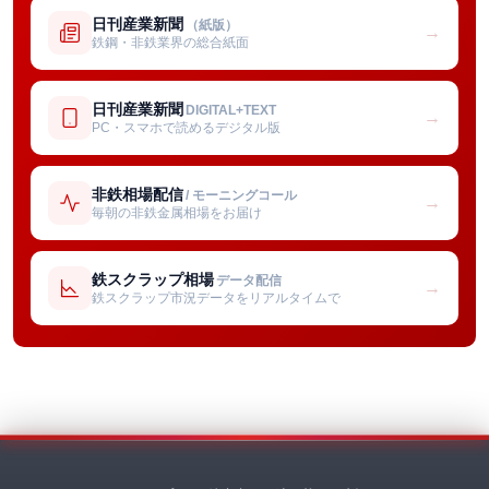
日刊産業新聞
（紙版）
→
鉄鋼・非鉄業界の総合紙面
日刊産業新聞
DIGITAL+TEXT
→
PC・スマホで読めるデジタル版
非鉄相場配信
/ モーニングコール
→
毎朝の非鉄金属相場をお届け
鉄スクラップ相場
データ配信
→
鉄スクラップ市況データをリアルタイムで