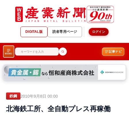
DIGITAL版
読者専用ページ
ログイン
記事ナビ
MENU
2010年9月8日 00:00
鉄鋼
北海鉄工所、全自動プレス再稼働