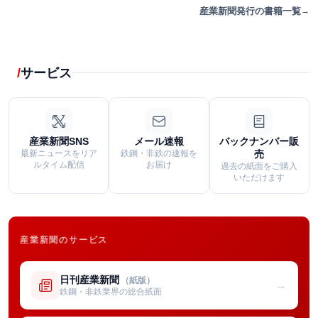
産業新聞発行の書籍一覧
サービス
産業新聞SNS
メール速報
バックナンバー販
最新ニュースをリア
鉄鋼・非鉄の速報を
売
ルタイム配信
お届け
過去の紙面をご購入
いただけます
産業新聞のサービス
日刊産業新聞
（紙版）
→
鉄鋼・非鉄業界の総合紙面