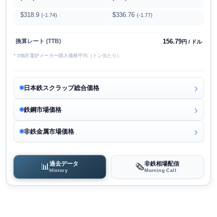
$318.9
$336.76
(-1.74)
(-1.77)
156.79
換算レート (TTB)
円 / ドル
* 3地区電炉メーカー購入価格平均（トン当たり）
日本鉄スクラップ総合価格
鉄鋼市場価格
非鉄金属市場価格
過去データ
非鉄相場配信
📊
🗞️
History
Morning Call