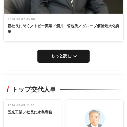
2026.08.07 05:00
新社長に聞く／トピー実業／酒井 哲也氏／グループ価値最大化貢
献
もっと読む
WORKING
RECYCLING
STYLE
トップ交代人事
タックトレー
非鉄業界で
ディング 創
働く／女性
立30周年記念
管理職編
祝う 業界関
インタビュ
2026.08.05 11:00
INTERVIEW
INTERVIEW
係者ら220人
ー／社内ア
五光工業／社長に永島専務
出席
イデア発掘
し形に