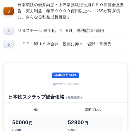
日本製鉄の岩井尚彦・上席常務執行役員ＣＦＯ決算会見要
旨 実力利益、年率９０００億円以上へ USSが稼ぎ頭
に、さらなる利益成長目指す
ＵＳスチール 黒字化 4―6月、純利益194億円
ＪＦＥ・印ＪＳＷ合弁 役員に赤木・岩野・髙橋氏
MARKET DATA
Update: 2026/08/06
日本鉄スクラップ総合価格
（産業新聞）
H2
新断プレス
50000
52800
円
円
(-200)
(-200)