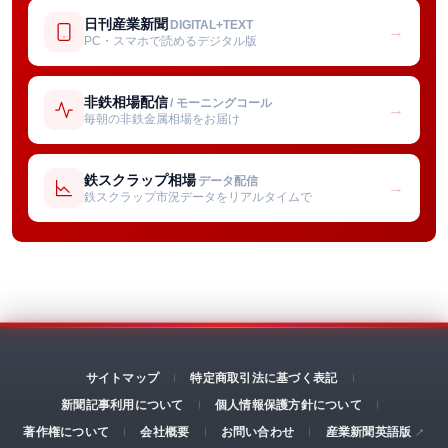
日刊産業新聞
DIGITAL+TEXT
→
PC・スマホで読めるデジタル版
非鉄相場配信
/ モーニングコール
→
毎朝の非鉄金属相場をお届け
鉄スクラップ相場
データ配信
→
鉄スクラップ市況データをリアルタイムで
サイトマップ
特定商取引法に基づく表記
新聞記事利用について
個人情報保護方針について
著作権について
会社概要
お問い合わせ
産業新聞英語版