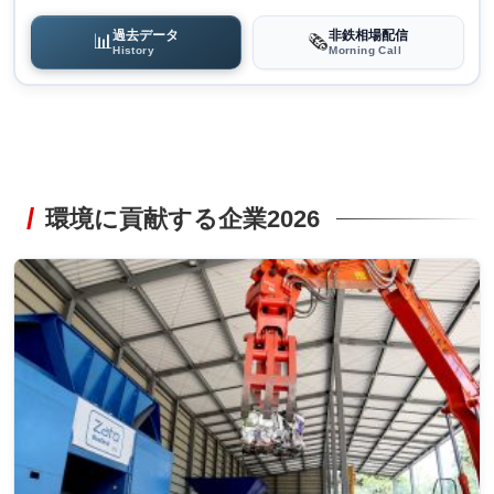
過去データ
非鉄相場配信
📊
🗞️
History
Morning Call
環境に貢献する企業2026