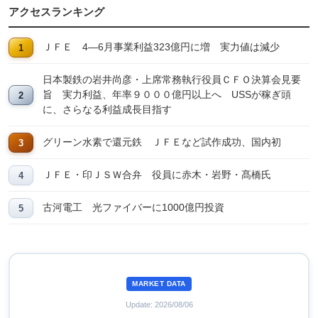
アクセスランキング
ＪＦＥ 4―6月事業利益323億円に増 実力値は減少
日本製鉄の岩井尚彦・上席常務執行役員ＣＦＯ決算会見要
旨 実力利益、年率９０００億円以上へ USSが稼ぎ頭
に、さらなる利益成長目指す
グリーン水素で還元鉄 ＪＦＥなど試作成功、国内初
ＪＦＥ・印ＪＳＷ合弁 役員に赤木・岩野・髙橋氏
古河電工 光ファイバーに1000億円投資
MARKET DATA
Update: 2026/08/06