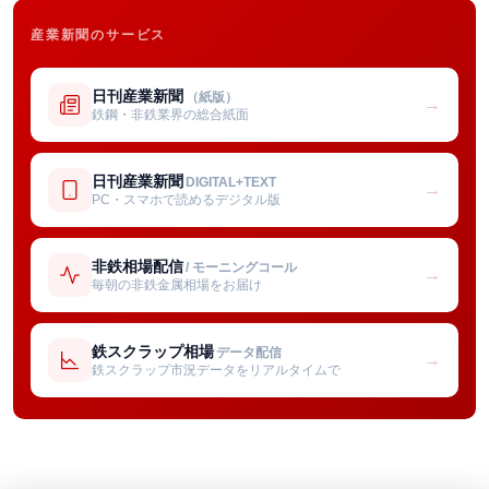
産業新聞のサービス
日刊産業新聞
（紙版）
→
鉄鋼・非鉄業界の総合紙面
日刊産業新聞
DIGITAL+TEXT
→
PC・スマホで読めるデジタル版
非鉄相場配信
/ モーニングコール
→
毎朝の非鉄金属相場をお届け
鉄スクラップ相場
データ配信
→
鉄スクラップ市況データをリアルタイムで