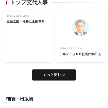
トップ交代人事
タックトレー
非鉄業界で
ディング 創
働く／女性
立30周年記念
管理職編
祝う 業界関
インタビュ
2026.08.05 11:00
INTERVIEW
INTERVIEW
係者ら220人
ー／社内ア
五光工業／社長に永島専務
出席
イデア発掘
し形に
2026.08.04 15:14
アルテミラＨＤ社長に本田氏
もっと読む
書籍・出版物