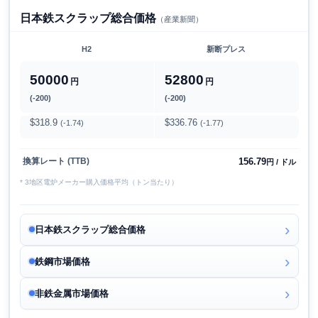
日本鉄スクラップ総合価格
（産業新聞）
H2
新断プレス
50000
52800
円
円
(-200)
(-200)
$318.9
$336.76
(-1.74)
(-1.77)
156.79
換算レート (TTB)
円 / ドル
* 3地区電炉メーカー購入価格平均（トン当たり）
日本鉄スクラップ総合価格
鉄鋼市場価格
非鉄金属市場価格