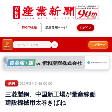
DIGITAL版
読者専用ページ
ログイン
記事ナビ
MENU
2012年8月24日 00:00
鉄鋼
三菱製鋼、中国新工場が量産稼働
建設機械用太巻きばね