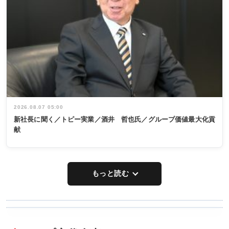
2026.08.07 05:00
新社長に聞く／トピー実業／酒井 哲也氏／グループ価値最大化貢
献
もっと読む
WORKING
RECYCLING
STYLE