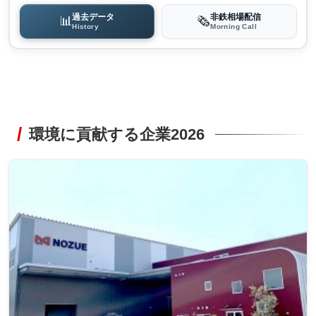
過去データ
非鉄相場配信
📊
🗞️
History
Morning Call
環境に貢献する企業2026