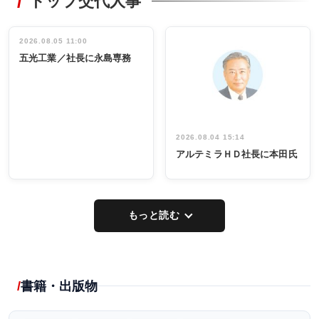
トップ交代人事
タックトレー
非鉄業界で
ディング 創
働く／女性
立30周年記念
管理職編
祝う 業界関
インタビュ
2026.08.05 11:00
INTERVIEW
INTERVIEW
係者ら220人
ー／社内ア
五光工業／社長に永島専務
出席
イデア発掘
し形に
2026.08.04 15:14
アルテミラＨＤ社長に本田氏
もっと読む
書籍・出版物