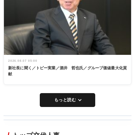
2026.08.07 05:00
新社長に聞く／トピー実業／酒井 哲也氏／グループ価値最大化貢
献
もっと読む
WORKING
RECYCLING
STYLE