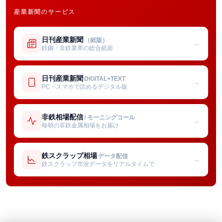
産業新聞のサービス
日刊産業新聞
（紙版）
→
鉄鋼・非鉄業界の総合紙面
日刊産業新聞
DIGITAL+TEXT
→
PC・スマホで読めるデジタル版
非鉄相場配信
/ モーニングコール
→
毎朝の非鉄金属相場をお届け
鉄スクラップ相場
データ配信
→
鉄スクラップ市況データをリアルタイムで