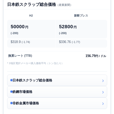
日本鉄スクラップ総合価格
（産業新聞）
H2
新断プレス
50000
52800
円
円
(-200)
(-200)
$318.9
$336.76
(-1.74)
(-1.77)
156.79
換算レート (TTB)
円 / ドル
* 3地区電炉メーカー購入価格平均（トン当たり）
日本鉄スクラップ総合価格
鉄鋼市場価格
非鉄金属市場価格