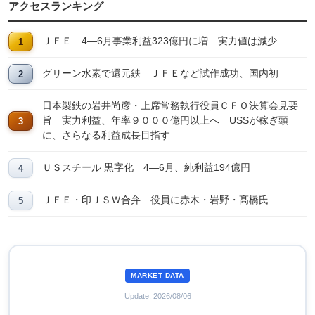
アクセスランキング
ＪＦＥ 4―6月事業利益323億円に増 実力値は減少
グリーン水素で還元鉄 ＪＦＥなど試作成功、国内初
日本製鉄の岩井尚彦・上席常務執行役員ＣＦＯ決算会見要
旨 実力利益、年率９０００億円以上へ USSが稼ぎ頭
に、さらなる利益成長目指す
ＵＳスチール 黒字化 4―6月、純利益194億円
ＪＦＥ・印ＪＳＷ合弁 役員に赤木・岩野・髙橋氏
MARKET DATA
Update: 2026/08/06