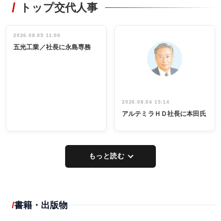
トップ交代人事
タックトレー
非鉄業界で
ディング 創
働く／女性
立30周年記念
管理職編
祝う 業界関
インタビュ
2026.08.05 11:00
INTERVIEW
INTERVIEW
係者ら220人
ー／社内ア
五光工業／社長に永島専務
出席
イデア発掘
し形に
2026.08.04 15:14
アルテミラＨＤ社長に本田氏
もっと読む
書籍・出版物