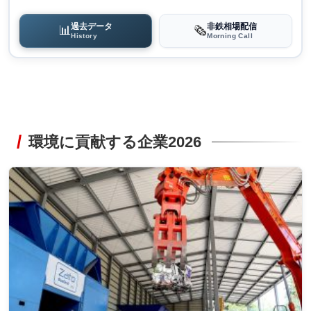
過去データ
非鉄相場配信
📊
🗞️
History
Morning Call
環境に貢献する企業2026