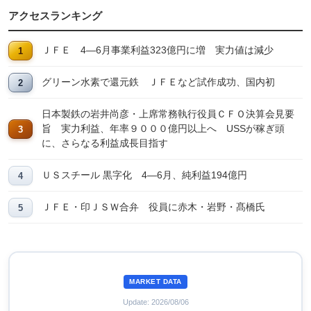
アクセスランキング
ＪＦＥ 4―6月事業利益323億円に増 実力値は減少
グリーン水素で還元鉄 ＪＦＥなど試作成功、国内初
日本製鉄の岩井尚彦・上席常務執行役員ＣＦＯ決算会見要
旨 実力利益、年率９０００億円以上へ USSが稼ぎ頭
に、さらなる利益成長目指す
ＵＳスチール 黒字化 4―6月、純利益194億円
ＪＦＥ・印ＪＳＷ合弁 役員に赤木・岩野・髙橋氏
MARKET DATA
Update: 2026/08/06