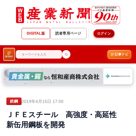
DIGITAL版
読者専用ページ
ログイン
記事ナビ
MENU
2019年4月15日 17:00
鉄鋼
ＪＦＥスチール 高強度・高延性
新缶用鋼板を開発