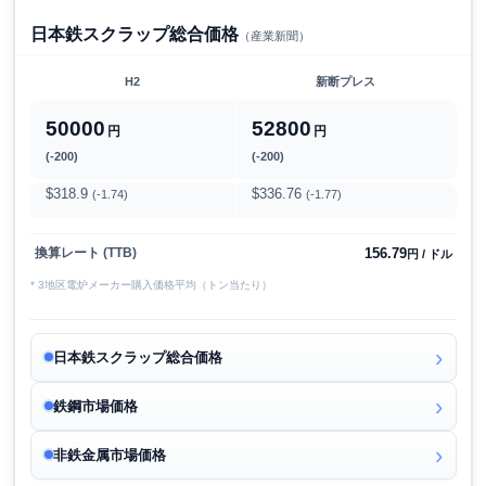
日本鉄スクラップ総合価格
（産業新聞）
H2
新断プレス
50000
52800
円
円
(-200)
(-200)
$318.9
$336.76
(-1.74)
(-1.77)
156.79
換算レート (TTB)
円 / ドル
* 3地区電炉メーカー購入価格平均（トン当たり）
日本鉄スクラップ総合価格
鉄鋼市場価格
非鉄金属市場価格