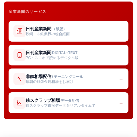
産業新聞のサービス
日刊産業新聞
（紙版）
→
鉄鋼・非鉄業界の総合紙面
日刊産業新聞
DIGITAL+TEXT
→
PC・スマホで読めるデジタル版
非鉄相場配信
/ モーニングコール
→
毎朝の非鉄金属相場をお届け
鉄スクラップ相場
データ配信
→
鉄スクラップ市況データをリアルタイムで