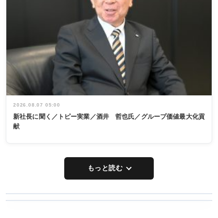
2026.08.07 05:00
新社長に聞く／トピー実業／酒井 哲也氏／グループ価値最大化貢
献
もっと読む
WORKING
RECYCLING
STYLE