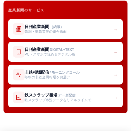
産業新聞のサービス
日刊産業新聞
（紙版）
→
鉄鋼・非鉄業界の総合紙面
日刊産業新聞
DIGITAL+TEXT
→
PC・スマホで読めるデジタル版
非鉄相場配信
/ モーニングコール
→
毎朝の非鉄金属相場をお届け
鉄スクラップ相場
データ配信
→
鉄スクラップ市況データをリアルタイムで