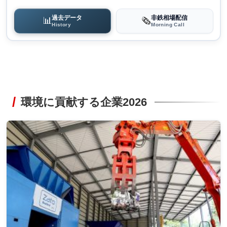
過去データ
非鉄相場配信
📊
🗞️
History
Morning Call
環境に貢献する企業2026