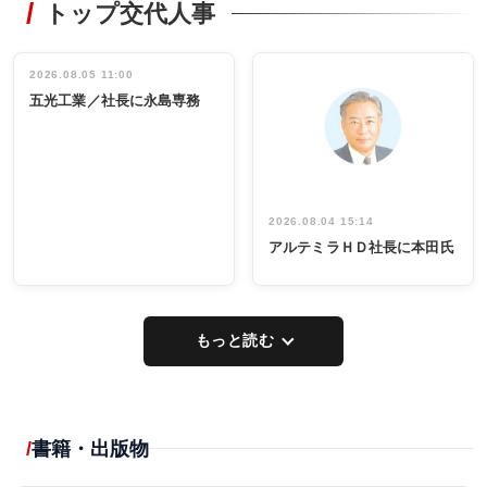
トップ交代人事
タックトレー
非鉄業界で
ディング 創
働く／女性
立30周年記念
管理職編
祝う 業界関
インタビュ
2026.08.05 11:00
INTERVIEW
INTERVIEW
係者ら220人
ー／社内ア
五光工業／社長に永島専務
出席
イデア発掘
し形に
2026.08.04 15:14
アルテミラＨＤ社長に本田氏
もっと読む
書籍・出版物