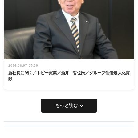
2026.08.07 05:00
新社長に聞く／トピー実業／酒井 哲也氏／グループ価値最大化貢
献
もっと読む
WORKING
RECYCLING
STYLE