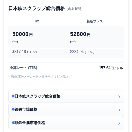
日本鉄スクラップ総合価格
（産業新聞）
H2
新断プレス
50000
52800
円
円
(―)
(―)
$317.18
$334.94
(-1.72)
(-1.82)
157.64
換算レート (TTB)
円 / ドル
* 3地区電炉メーカー購入価格平均（トン当たり）
日本鉄スクラップ総合価格
鉄鋼市場価格
非鉄金属市場価格