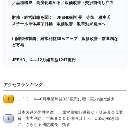
／品種構成 高度化進める／販価改善・交渉前倒し注力
財務・経営戦略を聞く JFEHD副社長 寺畑 雅史氏
スチール単体黒字目標 販価改善、改革効果発揮へ
山陽特殊製鋼、経常利益36％アップ 販価改善・数量増な
ど寄与
JFEHD、４―12月経常益1247億円
アクセスランキング
ＪＦＥ 4―6月事業利益323億円に増 実力値は減少
日本製鉄の岩井尚彦・上席常務執行役員ＣＦＯ決算会見要
旨 実力利益、年率９０００億円以上へ USSが稼ぎ頭
に、さらなる利益成長目指す