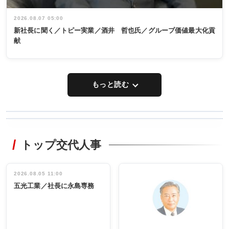
2026.08.07 05:00
新社長に聞く／トピー実業／酒井 哲也氏／グループ価値最大化貢
献
もっと読む
WORKING
RECYCLING
STYLE
トップ交代人事
タックトレー
非鉄業界で
ディング 創
働く／女性
立30周年記念
管理職編
祝う 業界関
インタビュ
2026.08.05 11:00
INTERVIEW
INTERVIEW
係者ら220人
ー／社内ア
五光工業／社長に永島専務
出席
イデア発掘
し形に