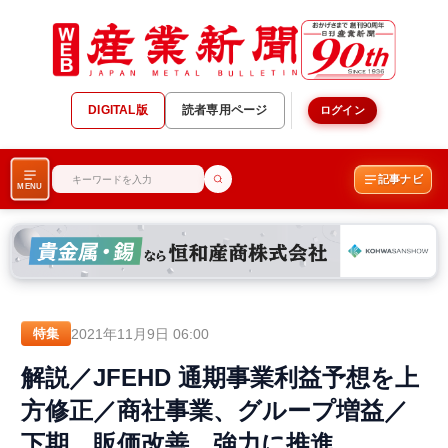
DIGITAL版
読者専用ページ
ログイン
記事ナビ
MENU
2021年11月9日 06:00
特集
解説／JFEHD 通期事業利益予想を上
方修正／商社事業、グループ増益／
下期 販価改善、強力に推進