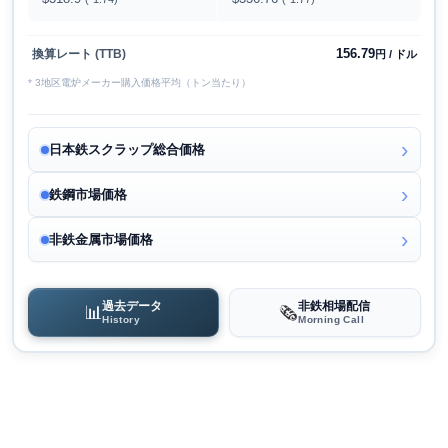
156.79
換算レート (TTB)
円 / ドル
* 3地区電炉メーカー購入価格平均（トン当たり）
日本鉄スクラップ総合価格
鉄鋼市場価格
非鉄金属市場価格
過去データ
非鉄相場配信
📊
🗞️
History
Morning Call