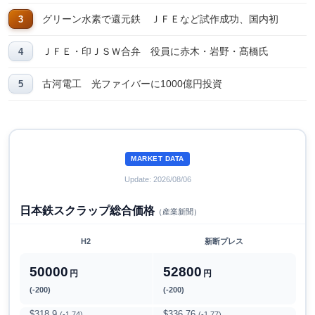
グリーン水素で還元鉄 ＪＦＥなど試作成功、国内初
ＪＦＥ・印ＪＳＷ合弁 役員に赤木・岩野・髙橋氏
古河電工 光ファイバーに1000億円投資
MARKET DATA
Update: 2026/08/06
日本鉄スクラップ総合価格
（産業新聞）
H2
新断プレス
50000
52800
円
円
(-200)
(-200)
$318.9
$336.76
(-1.74)
(-1.77)