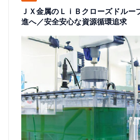
ＪＸ金属のＬｉＢクローズドルー
進へ／安全安心な資源循環追求