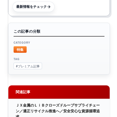
最新情報をチェック
この記事の分類
CATEGORY
特集
TAG
#プレミアム記事
関連記事
ＪＸ金属のＬｉＢクローズドループサプライチェー
ン／適正リサイクル推進へ／安全安心な資源循環追
求