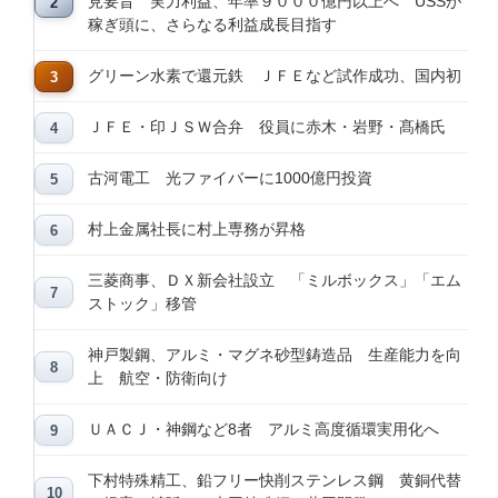
見要旨 実力利益、年率９０００億円以上へ USSが
稼ぎ頭に、さらなる利益成長目指す
グリーン水素で還元鉄 ＪＦＥなど試作成功、国内初
ＪＦＥ・印ＪＳＷ合弁 役員に赤木・岩野・髙橋氏
古河電工 光ファイバーに1000億円投資
村上金属社長に村上専務が昇格
三菱商事、ＤＸ新会社設立 「ミルボックス」「エム
ストック」移管
神戸製鋼、アルミ・マグネ砂型鋳造品 生産能力を向
上 航空・防衛向け
ＵＡＣＪ・神鋼など8者 アルミ高度循環実用化へ
下村特殊精工、鉛フリー快削ステンレス鋼 黄銅代替