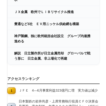
ＪＸ金属 欧州でＬｉＢリサイクル推進
豊通など3社 ＥＶ用ニッケル供給網を構築
神戸製鋼、独に欧州統括会社設立 グループ内連携
進める
解説 日立製作所が日立金属売却 グローバルで戦
う形に 日立金属、非上場化で再建
アクセスランキング
ＪＦＥ 4―6月事業利益323億円に増 実力値は減少
日本製鉄の岩井尚彦・上席常務執行役員ＣＦＯ決算会