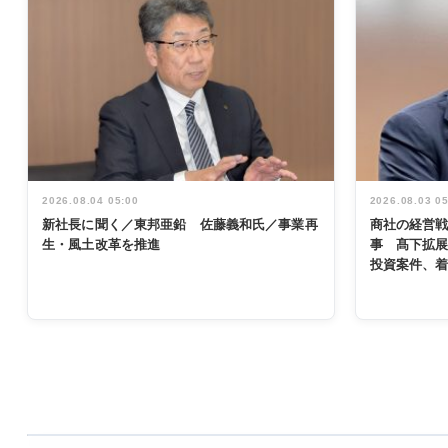
2026.08.04 05:00
2026.08.03 0
新社長に聞く／東邦亜鉛 佐藤義和氏／事業再
商社の経営
生・風土改革を推進
事 髙下拡
投資案件、