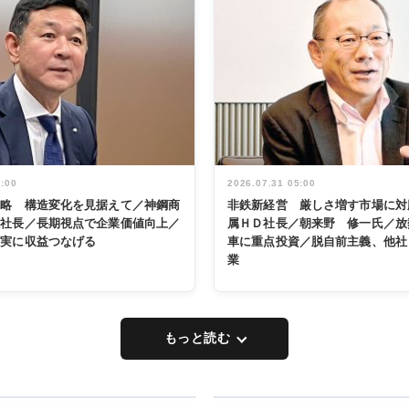
5:00
2026.07.31 05:00
戦略 構造変化を見据えて／神鋼商
非鉄新経営 厳しさ増す市場に対
展社長／長期視点で企業価値向上／
属ＨＤ社長／朝来野 修一氏／放
着実に収益つなげる
車に重点投資／脱自前主義、他社
業
もっと読む