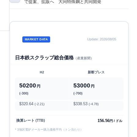
で提案、拡販へ 大同特殊鋼と共同開発
Update: 2026/08/05
MARKET DATA
日本鉄スクラップ総合価格
（産業新聞）
H2
新断プレス
50200
53000
円
円
(-300)
(-700)
$320.64
$338.53
(-2.21)
(-4.78)
156.56
換算レート (TTB)
円 / ドル
* 3地区電炉メーカー購入価格平均（トン当たり）