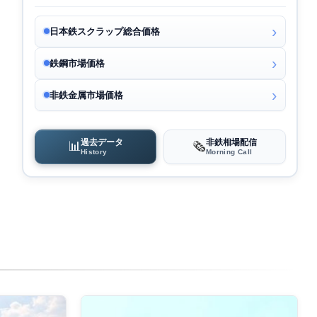
日本鉄スクラップ総合価格
鉄鋼市場価格
非鉄金属市場価格
過去データ
非鉄相場配信
📊
🗞️
History
Morning Call