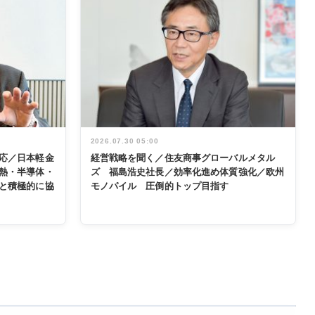
2026.07.30 05:00
応／日本軽金
経営戦略を聞く／住友商事グローバルメタル
熱・半導体・
ズ 福島浩史社長／効率化進め体質強化／欧州
と積極的に協
モノパイル 圧倒的トップ目指す